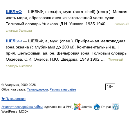
ШЕЛЬФ
— ШЕЛЬФ, шельфа, муж. (англ. shelf) (геогр.). Мелкая
часть моря, образовавшаяся из затопленной части суши.
Толковый словарь Ушакова. Д.Н. Ушаков. 1935 1940 …
Толковый
словарь Ушакова
ШЕЛЬФ
— ШЕЛЬФ, а, муж. (спец.). Прибрежная мелководная
зона океана (с глубинами до 200 м). Континентальный ш. |
прил. шельфовый, ая, ое. Шельфовая зона. Толковый словарь
Ожегова. С.И. Ожегов, Н.Ю. Шведова. 1949 1992 …
Толковый
словарь Ожегова
© Академик, 2000-2026
18+
Обратная связь:
Техподдержка
,
Реклама на сайте
👣 Путешествия
Экспорт словарей на сайты
, сделанные на PHP,
Joomla,
Drupal,
WordPress, MODx.