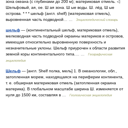
зона океана (с глубинами до 200 м); материковая отмель. ◁
Шельфовый, ая, ое. Ш ая зона. Ш ые воды. Ш. лёд. Ш ые
острова. * * * шельф (англ. shelf) (материковая отмель),
выровненная часть подводной… …
Энциклопедический словарь
шельф
— (континентальный шельф, материковая отмель),
мелководная часть подводной окраины материков и островов,
имеющая относительно выровненную поверхность и
незначительные уклоны. Шельф приурочен к области развития
земной коры континентального типа.… …
Географическая
энциклопедия
Шельф
— [англ. Shelf полка, мель] 1. В океанологии, обл.,
затопленная морем, находящаяся на периферии континента,
т. е. обширная материковая отмель (затопленная окраина
материка). В глобальном масштабе ширина Ш. изменяется от
нуля до 1500 км, составляя в …
Геологическая энциклопедия