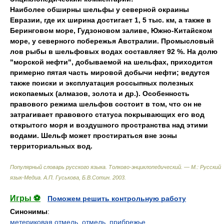
Наиболее обширны шельфы у северной окраины
Евразии
,
где их ширина достигает 1
,
5 тыс. км
,
а также в
Беринговом море
,
Гудзоновом заливе
,
Южно-Китайском
море
,
у северного побережья Австралии. Промысловый
лов рыбы в шельфовых водах составляет 92 %. На долю
"морской нефти"
,
добываемой на шельфах
,
приходится
примерно пятая часть мировой добычи нефти
;
ведутся
также поиски и эксплуатация россыпных полезных
ископаемых (алмазов, золота и др.). Особенность
правового режима шельфов состоит в том
,
что он не
затрагивает правового статуса покрывающих его вод
открытого моря и воздушного пространства над этими
водами. Шельф может простираться вне зоны
территориальных вод.
Популярный словарь русского языка. Толково-энциклопедический. — М.: Русский
язык-Медиа
.
А.П. Гуськова, Б.В.Сотин
.
2003
.
Игры ⚽
Поможем решить контрольную работу
Синонимы
:
метериковая отмель
,
отмель
,
прибрежье