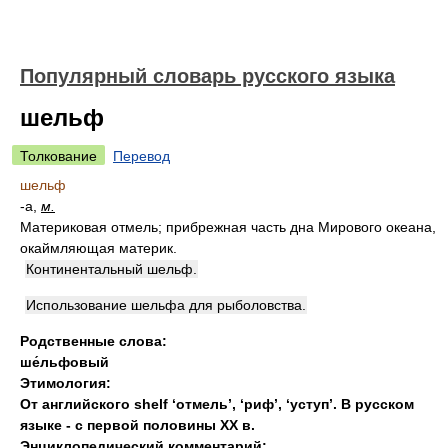
Популярный словарь русского языка
шельф
Толкование
Перевод
шельф
-а,
м.
Материковая отмель; прибрежная часть дна Мирового океана,
окаймляющая материк.
Континентальный шельф.
Использование шельфа для рыболовства.
Родственные слова:
ше́льфовый
Этимология:
От английского shelf ‘отмель’
,
‘риф’
,
‘уступ’. В русском
языке - с первой половины XX в.
Энциклопедический комментарий: