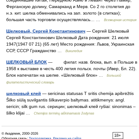
соединявшие Китай, Переднюю Азию и Левант через Памир,
Ферганскую долину, Самарканд и Мерв. Со 2 го столетия до
н.э. кит. шелка обменивались на зап. золото (в слитках);
большая часть торговли осуществлялась… …
Всемирная история
Шелковый, Сергей Константинович
— Сергей Шелковый
Сергей Константинович Шелковый Дата рождения: 21 июля
1947(1947 07 21) (65 лет) Место рождения: Львов, Украинская
ССР, СССР Гражданство …
Википедия
ШЕЛКОВЫЙ БЛОК
— филат. назв. блока, вып. в Польше в
1958 к выставке в честь 400 летия польск. почты (Ивер, Бл. 22).
Блок напечатан на шелке. «Шелковый блок» …
Большой
филателистический словарь
шелковый клей
— sericinas statusas T sritis chemija apibrėžtis
Šilko siūlą suvilgantis šilkaverpio baltymas. atitikmenys: angl.
sericin; silk gum rus. серицин; шелковый клей ryšiai: sinonimas –
šilko klijai …
Chemijos terminų aiškinamasis žodynas
© Академик, 2000-2026
18+
Обратная связь:
Техподдержка
,
Реклама на сайте