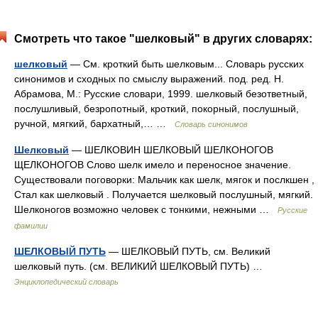
Смотреть что такое "шелковый" в других словарях:
шелковый
— См. кроткий быть шелковым... Словарь русских
синонимов и сходных по смыслу выражений. под. ред. Н.
Абрамова, М.: Русские словари, 1999. шелковый безответный,
послушливый, безропотный, кроткий, покорный, послушный,
ручной, мягкий, бархатный,… …
Словарь синонимов
Шелковый
— ШЕЛКОВИН ШЕЛКОВЫЙ ШЕЛКОНОГОВ
ЩЕЛКОНОГОВ Слово шелк имело и переносное значение.
Существовали поговорки: Мальчик как шелк, мягок и послкшен ,
Стал как шелковый . Получается шелковый послушный, мягкий.
Шелконогов возможно человек с тонкими, нежными …
Русские
фамилии
ШЕЛКОВЫЙ ПУТЬ
— ШЕЛКОВЫЙ ПУТЬ, см. Великий
шелковый путь. (см. ВЕЛИКИЙ ШЕЛКОВЫЙ ПУТЬ) …
Энциклопедический словарь