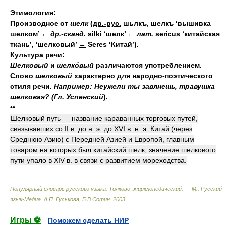
Этимология:
Производное от
шелк
(
др.-рус.
шьлкъ, шелкъ ‘вышивка
шелком’
←
др.-сканд.
silki ‘шелк’
←
лат.
sericus ‘китайская
ткань’, ‘шелковый’
←
Seres ‘Китай’).
Культура речи:
Шелковый
и
шелко́вый
различаются употреблением.
Слово
шелковый
характерно для народно-поэтического
стиля речи.
Например: Неужели ты завянешь, травушка
шелковая? (Гл. Успенский
).
••
Шелковый путь — название караванных торговых путей,
связывавших со II в. до н. э. до XVI в. н. э. Китай (через
Среднюю Азию) с Передней Азией и Европой, главным
товаром на которых был китайский шелк; значение шелкового
пути упало в XIV в. в связи с развитием мореходства.
Популярный словарь русского языка. Толково-энциклопедический. — М.: Русский
язык-Медиа
.
А.П. Гуськова, Б.В.Сотин
.
2003
.
Игры ⚽
Поможем сделать НИР