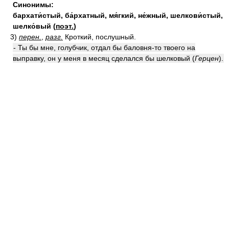
Синонимы:
бархати́стый
,
ба́рхатный
,
мя́гкий
,
не́жный
,
шелкови́стый
,
шелко́вый
(
поэт.
)
3)
перен.
,
разг.
Кроткий, послушный.
- Ты бы мне, голубчик, отдал бы баловня-то твоего на
выправку, он у меня в месяц сделался бы шелковый
(
Герцен
)
.