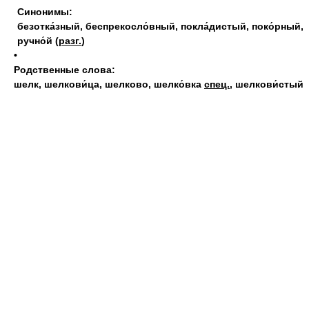
Синонимы:
безотка́зный
,
беспрекосло́вный
,
покла́дистый
,
поко́рный
,
ручно́й
(
разг.
)
•
Родственные слова:
шелк
,
шелкови́ца
,
шелково
,
шелко́вка
спец.
,
шелкови́стый