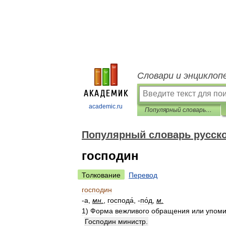
Словари и энциклоп
academic.ru
Популярный словарь русского языка
Популярный словарь русско
господин
Толкование
Перевод
господин
-
а
,
мн
.
,
господа́
, -
по́д
,
м
.
1
)
Форма
вежливого
обращения
или
упом
Господин
министр
.