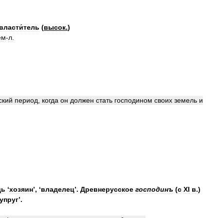
власти́тель
(
высок
.
)
ем
-
л
.
ский
период
,
когда
он
должен
стать
господином
своих
земель
и
дь
‘
хозяин
’
,
‘
владелец
’.
Древнерусское
господинъ
(
с
XI
в
.)
упруг
’.