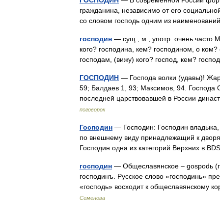
ГОСПОДИН
— В современной России фор
гражданина, независимо от его социально
со словом господь одним из наименован
господин
— сущ., м., употр. очень часто М
кого? господина, кем? господином, о ком? о
господам, (вижу) кого? господ, кем? гос
ГОСПОДИН
— Господа волки (удавы)! Жар
59; Балдаев 1, 93; Максимов, 94. Господа
последней царствовавшей в России дина
поговорок
Господин
— Господин: Господин владыка, 
по внешнему виду принадлежащий к дворя
Господин одна из категорий Верхних в B
господин
— Общеславянское – gospodь (го
господинъ. Русское слово «господинь» пр
«господь» восходит к общеславянскому 
Семенова