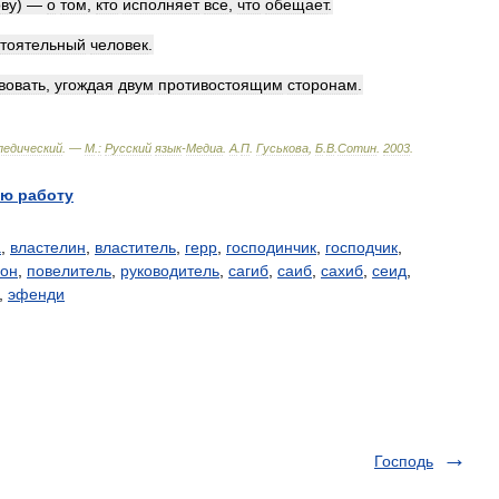
́ву
) —
о
том
,
кто
исполняет
все
,
что
обещает
.
тоятельный
человек
.
вовать
,
угождая
двум
противостоящим
сторонам
.
педический
. —
М
.
:
Русский
язык
-
Медиа
.
А
.
П
.
Гуськова
,
Б
.
В
.
Сотин
.
2003
.
ю работу
а
,
властелин
,
властитель
,
герр
,
господинчик
,
господчик
,
рон
,
повелитель
,
руководитель
,
сагиб
,
саиб
,
сахиб
,
сеид
,
,
эфенди
Господь