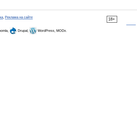
ка
,
Реклама на сайте
18+
omla,
Drupal,
WordPress, MODx.