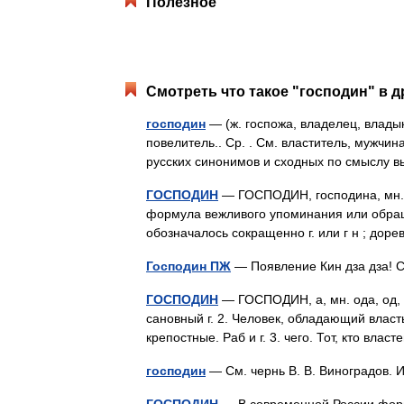
Полезное
Смотреть что такое "господин" в д
господин
— (ж. госпожа, владелец, владыка
повелитель.. Ср. . См. властитель, мужчина
русских синонимов и сходных по смыслу
ГОСПОДИН
— ГОСПОДИН, господина, мн. Г
формула вежливого упоминания или обращ
обозначалось сокращенно г. или г н ; до
Господин ПЖ
— Появление Кин дза дза! 
ГОСПОДИН
— ГОСПОДИН, а, мн. ода, од, 
сановный г. 2. Человек, обладающий власть
крепостные. Раб и г. 3. чего. Тот, кто в
господин
— См. чернь В. В. Виноградов.