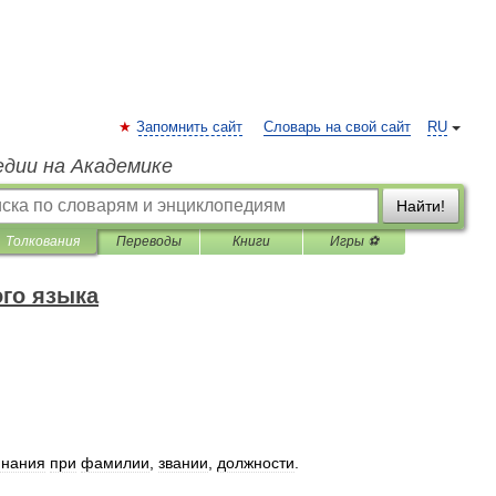
Запомнить сайт
Словарь на свой сайт
RU
едии на Академике
Найти!
Толкования
Переводы
Книги
Игры ⚽
го языка
инания
при
фамилии
,
звании
,
должности
.