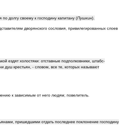
я
по
долгу
своему
к
господину
капитану
(
Пушкин
)
.
дставителям
дворянского
сословия
,
привилегированных
слоев
акой
ездят
холостяки:
отставные
подполковники
,
штабс
-
ни
душ
крестьян
, -
словом
,
все
те
,
которых
называют
шению
к
зависимым
от
него
людям
;
повелитель
.
ьянами
,
пришедшими
отдать
последнее
поклонение
господину