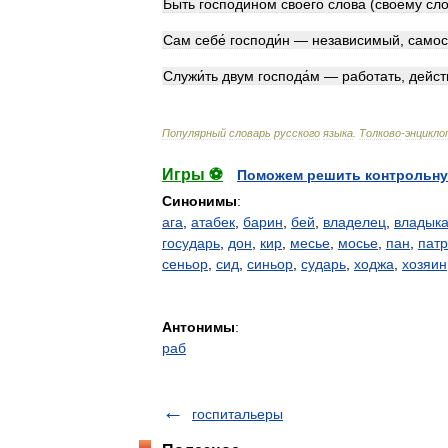
Быть
господи́ном
своего́
сло́ва
(
своему́
сло
Сам
себе́
господи́н
—
независимый
,
самос
Служи́ть
двум
господа́м
—
работать
,
дейст
Популярный
словарь
русского
языка
.
Толково
-
энцикло
Игры ⚽
Поможем решить контрольну
Синонимы
:
ага
,
атабек
,
барин
,
бей
,
владелец
,
владык
государь
,
дон
,
кир
,
месье
,
мосье
,
пан
,
пат
сеньор
,
сид
,
синьор
,
сударь
,
ходжа
,
хозяин
Антонимы
:
раб
госпитальеры