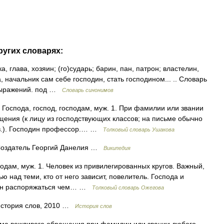
ругих словарях:
, глава, хозяин; (го)сударь; барин, пан, патрон; властелин,
, начальник сам себе господин, стать господином... .. Словарь
 выражений. под …
Словарь синонимов
оспода, господ, господам, муж. 1. При фамилии или звании
ения (к лицу из господствующих классов; на письме обычно
рев.). Господин профессор.… …
Толковый словарь Ушакова
Создатель Георгий Данелия …
Википедия
одам, муж. 1. Человек из привилегированных кругов. Важный,
ю над теми, кто от него зависит, повелитель. Господа и
ластен распоряжаться чем… …
Толковый словарь Ожегова
 История слов, 2010 …
История слов