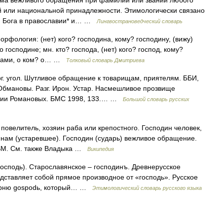
ма вежливого обращения при фамилии или звании любого
й или национальной принадлежности. Этимологически связано
ий Бога в православии* и… …
Лингвострановедческий словарь
орфология: (нет) кого? господина, кому? господину, (вижу)
 господине; мн. кто? господа, (нет) кого? господ, кому?
подами, о ком? о… …
Толковый словарь Дмитриева
г. угол. Шутливое обращение к товарищам, приятелям. ББИ,
 Обмановы. Разг. Ирон. Устар. Насмешливое прозвище
стии Романовых. БМС 1998, 133.… …
Большой словарь русских
повелитель, хозяин раба или крепостного. Господин человек,
нам (устаревшее). Господин (сударь) вежливое обращение.
DSM. См. также Владыка …
Википедия
сподь). Старославянское – господинъ. Древнерусское
едставляет собой прямое производное от «господь». Русское
корню gospodь, который… …
Этимологический словарь русского языка