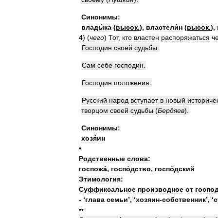
Синонимы:
влады́ка
(
высок
.
)
,
властели́н
(
высок
.
)
,
4
)
(
чего
)
Тот
,
кто
властен
распоряжаться
ч
Господин
своей
судьбы
.
Сам
себе
господин
.
Господин
положения
.
Русский
народ
вступает
в
новый
историче
творцом
своей
судьбы
(
Бердяев
)
.
Синонимы:
хозя́ин
•
Родственные
слова:
госпожа́
,
госпо́дство
,
госпо́дский
Этимология:
Суффиксальное
производное
от
госпо
- ‘
глава
семьи
’,
‘
хозяин
-
собственник
’
,
‘
с
••