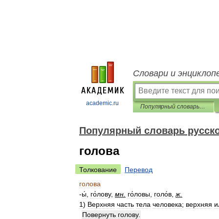
Словари и энциклоп
academic.ru
Популярный словарь русского языка
Популярный словарь русско
голова
Толкование
Перевод
голова
-
ы́
,
го́лову
,
мн
.
го́ловы
,
голо́в
,
ж
.
1
)
Верхняя
часть
тела
человека
;
верхняя
и
Повернуть
голову
.