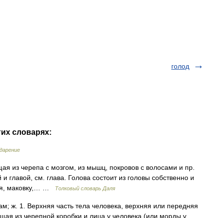
голод
гих словарях:
ударение
щая из черепа с мозгом, из мышц, покровов с волосами и пр.
и главой, см. глава. Голова состоит из головы собственно и
емя, маковку,… …
Толковый словарь Даля
 ам; ж. 1. Верхняя часть тела человека, верхняя или передняя
ящая из черепной коробки и лица у человека (или морды у