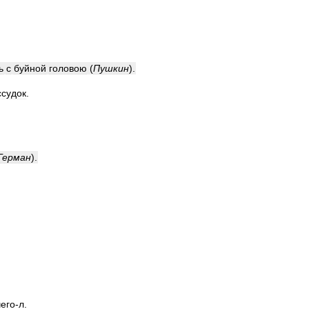
ь
с
буйной
головою
(
Пушкин
)
.
ссудок
.
Герман
)
.
чего
-
л
.