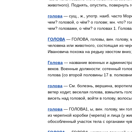
животного). Поднять, опустить, повернуть
голова
— сущ., ж., употр. наиб. часто Мор
чем? головой, о чём? о голове; мн. что? го
чем? головами, о чём? о головах 1. Гол
ГОЛОВА
— ГОЛОВА, головы, вин. голову, м
человека или животного, состоящая из чер
Ивановича похожа на редьку хвостом вни
Голова
— название военных и администрат
веков. Военные должности: сотенный голо
голова (со второй половины 17 в. полко
голова
— См. болезнь, вершина, воротила,
ветер ходит, веселая голова, взмылить голов
висеть над головой, войти в голову, вол
голова
— ГОЛОВА1, ы, вин. голову, мн гол
из черепной коробки (черепа) и лица (у ж
обособленный участок тела с органами 