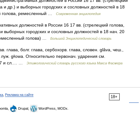
министративных должностей в России 16 17 вв. (стрелецкий
а и др.) и выборных городских и сословных должностей в 18
ной голова, ремесленный …
Современная энциклопедия
тивных должностей в России 16 17 вв. (стрелецкий голова,
 и выборных городских и сословных должностей в 18 нач. 20
, ремесленный голова) …
Большой Энциклопедический словарь
ав. глава, болг. глава, сербохорв. глава, словен. glâva, чеш.,
 н. луж. gɫowa. Относительно первонач. ударения см.
 77 и сл.… …
Этимологический словарь русского языка Макса Фасмера
ка
,
Реклама на сайте
18+
omla,
Drupal,
WordPress, MODx.