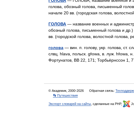
ГОЛОВА
— ГОЛОВА, название военной и ад
голова, обозный голова, письменный голов
начале 20 вв. (городская голова, волост
ГОЛОВА
— название военных и администра
обозный голова, письменный голова и др.)
вв. (городской голова, волостной голова
голова
— вин. п. голову, укр. голова, ст. сл
слвц. hlava, польск. gɫowa, в. луж. hɫowa,
Фортунатов, ВВ 22, 171; Торбьёрнссон 1,
© Академик, 2000-2026
Обратная связь:
Техподдерж
👣 Путешествия
Экспорт словарей на сайты
, сделанные на PHP,
Jo