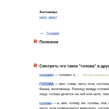
Антонимы
:
ноги
,
хвост
Голиаф
Полезное
Смотреть что такое "голова" в дру
голова́ч
— головач, а …
Русское словесное 
ГОЛОВА
— жен. глава, часть тела, состоя
башка, мозговница. Разницу между головой 
лица: голова делится на лоб или чело, т
голова
— ы, вин. голову; мн. головы, лов,
часть тела позвоночного животного, состо