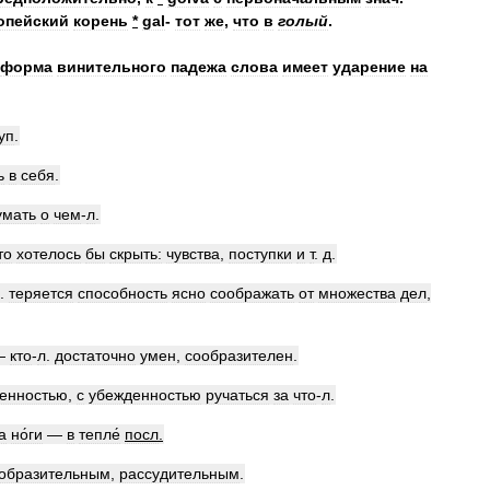
опейский
корень
*
gal
-
тот
же
,
что
в
голый
.
форма
винительного
падежа
слова
имеет
ударение
на
уп
.
ь
в
себя
.
умать
о
чем
-
л
.
то
хотелось
бы
скрыть:
чувства
,
поступки
и
т
.
д
.
.
теряется
способность
ясно
соображать
от
множества
дел
,
—
кто
-
л
.
достаточно
умен
,
сообразителен
.
енностью
,
с
убежденностью
ручаться
за
что
-
л
.
а
но́ги
—
в
тепле́
посл
.
образительным
,
рассудительным
.