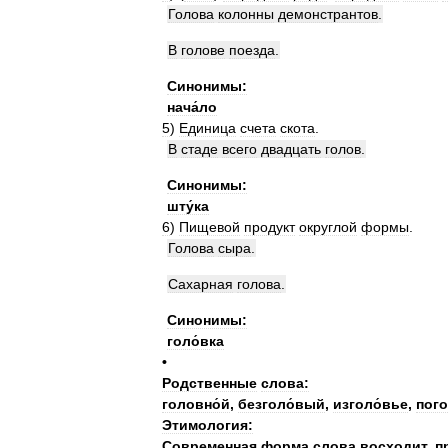
Голова
колонны
демонстрантов
.
В
голове
поезда
.
Синонимы:
нача́ло
5
)
Единица
счета
скота
.
В
стаде
всего
двадцать
голов
.
Синонимы:
шту́ка
6
)
Пищевой
продукт
округлой
формы
.
Голова
сыра
.
Сахарная
голова
.
Синонимы:
голо́вка
•
Родственные
слова:
головно́й
,
безголо́вый
,
изголо́вье
,
пого
Этимология:
Современная
форма
слова
восходит
,
п