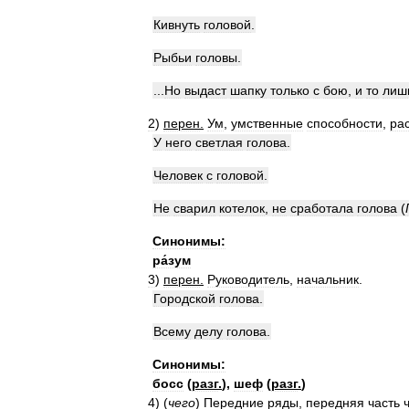
Кивнуть
головой
.
Рыбьи
головы
.
...
Но
выдаст
шапку
только
с
бою
,
и
то
лиш
2
)
перен
.
Ум
,
умственные
способности
,
ра
У
него
светлая
голова
.
Человек
с
головой
.
Не
сварил
котелок
,
не
сработала
голова
(
Синонимы:
ра́зум
3
)
перен
.
Руководитель
,
начальник
.
Городской
голова
.
Всему
делу
голова
.
Синонимы:
босс
(
разг
.
)
,
шеф
(
разг
.
)
4
)
(
чего
)
Передние
ряды
,
передняя
часть