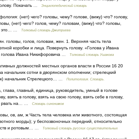
 голову. Покачать …
Энциклопедический словарь
фология: (нет) чего? головы, чему? голове, (вижу) что? голову,
ловы, (нет) чего? голов, чему? головам, (вижу) что? головы,
ова это… …
Толковый словарь Дмитриева
н. головы, голов, головам, жен. 1. Верхняя часть тела
епной коробки и лица. Повернуть голову. «Голова у Ивана
з; голова Ивана Никифоровича …
Толковый словарь Ушакова
ивных должностей местных органов власти в России 16 20
ва начальник сотни в дворянском ополчении; стрелецкий
вник) начальник Стрелецкого… …
Политология. Словарь.
 глава, главный, единица, руководитель, умный в голове
у, взять в голову, взять на свою голову, взять себе в голову,
осы рвать на… …
Словарь синонимов
овы, ов, ам, ж Часть тела человека или животного, состоящая
ивотного морды); у беспозвоночных передний, относительно
чувств и ротовым… …
Толковый словарь русских существительных