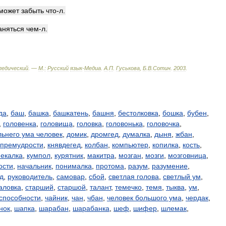
может
забыть
что
-
л
.
аняться
чем
-
л
.
педический
. —
М
.
:
Русский
язык
-
Медиа
.
А
.
П
.
Гуськова
,
Б
.
В
.
Сотин
.
2003
.
да
,
баш
,
башка
,
башкатень
,
башня
,
бестолковка
,
бошка
,
бубен
,
,
головенка
,
головища
,
головка
,
головонька
,
головочка
,
льнего ума человек
,
домик
,
дромгед
,
думалка
,
дыня
,
жбан
,
 премудрости
,
княвдегед
,
колбан
,
компьютер
,
копилка
,
кость
,
мекалка
,
кумпол
,
курятник
,
макитра
,
мозган
,
мозги
,
мозговница
,
ости
,
начальник
,
понималка
,
протома
,
разум
,
разумение
,
д
,
руководитель
,
самовар
,
сбой
,
светлая голова
,
светлый ум
,
аловка
,
старший
,
старшой
,
талант
,
темечко
,
темя
,
тыква
,
ум
,
способности
,
чайник
,
чан
,
чбан
,
человек большого ума
,
чердак
,
нок
,
шапка
,
шарабан
,
шарабанка
,
шеф
,
шифер
,
шлемак
,