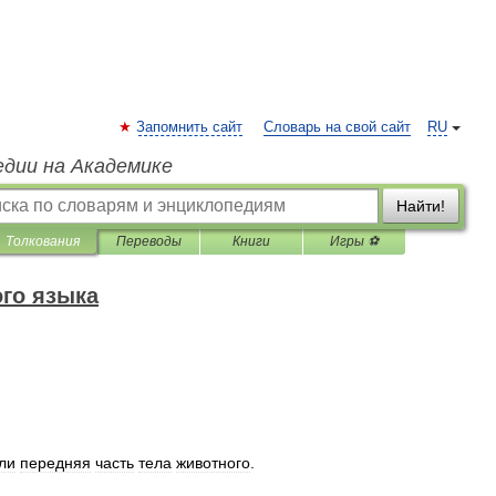
Запомнить сайт
Словарь на свой сайт
RU
едии на Академике
Найти!
Толкования
Переводы
Книги
Игры ⚽
го языка
ли
передняя
часть
тела
животного
.