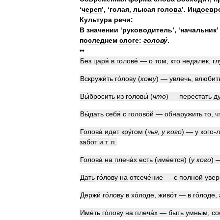
‘
череп
’,
‘
голая
,
лысая
голова
’.
Индоевр
Культура
речи:
В
значении
‘
руководитель
’
,
‘
начальник
’
последнем
слоге:
голову́
.
••
Без
царя́
в
голове́
—
о
том
,
кто
недалек
,
гл
Вскружи́ть
го́лову
(
кому
)
—
увлечь
,
влюбит
Вы́бросить
из
головы́
(
что
)
—
перестать
д
Вы́дать
себя́
с
голово́й
—
обнаружить
то
,
ч
Голова́
идет
кру́гом
(
чья
,
у
кого
)
—
у
кого
-
л
забот
и
т
.
п
.
Голова́
на
плеча́х
есть
(
име́ется
)
(
у
кого
)
Дать
го́лову
на
отсече́ние
—
с
полной
увер
Держи́
го́лову
в
хо́лоде
,
живо́т
—
в
го́лоде
,
Име́ть
го́лову
на
плеча́х
—
быть
умным
,
со