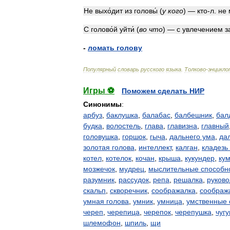
Не
выхо́дит
из
головы́
(
у
кого
)
—
кто
-
л
.
не
С
голово́й
уйти́
(
во
что
)
—
с
увлечением
з
-
ломать
голову
Популярный
словарь
русского
языка
.
Толково
-
энцикло
Игры ⚽
Поможем сделать НИР
Синонимы
:
арбуз
,
баклушка
,
балабас
,
балбешник
,
бал
будка
,
волостель
,
глава
,
главизна
,
главный
головушка
,
горшок
,
гыча
,
дальнего ума
,
да
золотая голова
,
интеллект
,
калган
,
кладезь
котел
,
котелок
,
кочан
,
крыша
,
кукундер
,
ку
мозжечок
,
мудрец
,
мыслительные способн
разумник
,
рассудок
,
репа
,
решалка
,
руково
скальп
,
скворечник
,
соображалка
,
соображ
умная голова
,
умник
,
умница
,
умственные 
череп
,
черепица
,
черепок
,
черепушка
,
чугу
шлемофон
,
шпиль
,
щи