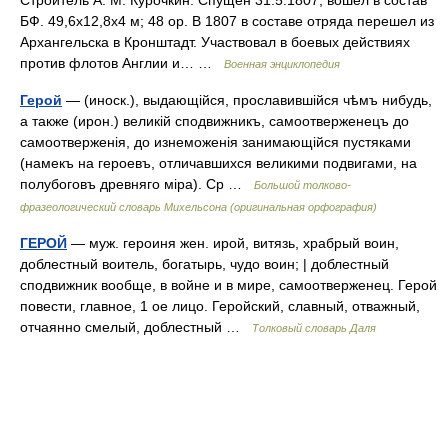
Строитель A. M. Курочкин. Спущен 31.5.1807, вошел в состав
БФ. 49,6x12,8x4 м; 48 ор. В 1807 в составе отряда перешел из
Архангельска в Кронштадт. Участвовал в боевых действиях
против флотов Англии и… …
Военная энциклопедия
Герой
— (иноск.), выдающійся, прославившійся чѣмъ нибудь,
а также (ирон.) великій сподвижникъ, самоотверженецъ до
самоотверженія, до изнеможенія занимающійся пустяками
(намекъ на героевъ, отличавшихся великими подвигами, на
полубоговъ древняго міра). Ср …
Большой толково-
фразеологический словарь Михельсона (оригинальная орфография)
ГЕРОЙ
— муж. героиня жен. ирой, витязь, храбрый воин,
доблестный воитель, богатырь, чудо воин; | доблестный
сподвижник вообще, в войне и в мире, самоотверженец. Герой
повести, главное, 1 ое лицо. Геройский, славный, отважный,
отчаянно смелый, доблестный …
Толковый словарь Даля