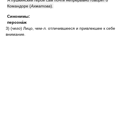
А пушкинский герой сам почти непрерывно говорит о
Командоре
(
Ахматова
)
.
Синонимы:
персона́ж
3)
(
чего
)
Лицо, чем-л. отличившееся и привлекшее к себе
внимание.