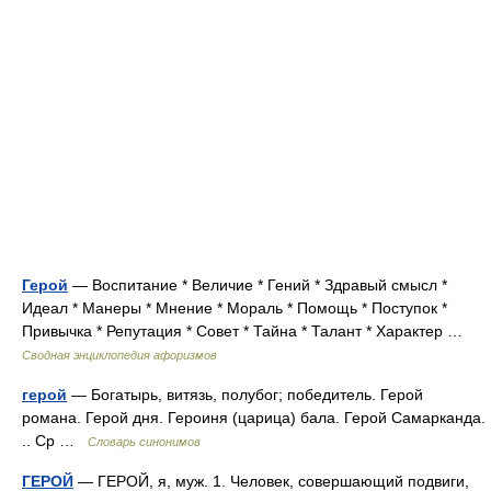
Герой
— Воспитание * Величие * Гений * Здравый смысл *
Идеал * Манеры * Мнение * Мораль * Помощь * Поступок *
Привычка * Репутация * Совет * Тайна * Талант * Характер …
Сводная энциклопедия афоризмов
герой
— Богатырь, витязь, полубог; победитель. Герой
романа. Герой дня. Героиня (царица) бала. Герой Самарканда.
.. Ср …
Словарь синонимов
ГЕРОЙ
— ГЕРОЙ, я, муж. 1. Человек, совершающий подвиги,