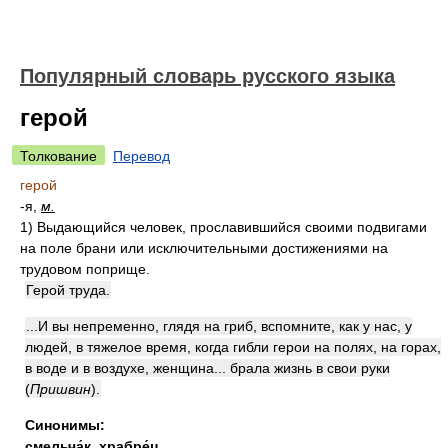
Популярный словарь русского языка
герой
Толкование
Перевод
герой
-я,
м.
1)
Выдающийся человек, прославившийся своими подвигами
на поле брани или исключительными достижениями на
трудовом поприще.
Герой труда.
...И вы непременно, глядя на гриб, вспомните, как у нас, у
людей, в тяжелое время, когда гибли герои на полях, на горах,
в воде и в воздухе, женщина... брала жизнь в свои руки
(
Пришвин
)
.
Синонимы:
смельча́к
,
храбре́ц