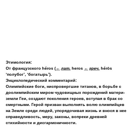
Этимология:
От французского héros
(
←
лат.
heros
←
греч.
hérōs
‘полубог’, ‘богатырь’).
Энциклопедический комментарий:
Олимпийские боги
,
ниспровергшие титанов
,
в борьбе с
доолимпийским миром чудовищных порождений матери-
земли Геи
,
создают поколения героев
,
вступая в брак со
смертными. Герой призван выполнять волю олимпийцев
на Земле среди людей
,
упорядочивая жизнь и внося в нее
справедливость
,
меру
,
законы
,
вопреки древней
стихийности и дисгармоничности.