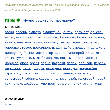
Популярный словарь русского языка. Толково-энциклопедический. — М.: Русский
язык-Медиа
.
А.П. Гуськова, Б.В.Сотин
.
2003
.
Игры ⚽
Нужно решить контрольную?
Синонимы
:
авгий
,
авсень
,
амплуа
,
амфитрион
,
антей
,
аргонавт
,
аристей
,
атлас
,
ахилл
,
аякс
,
беллорофонт
,
божество
,
божок
,
вали
,
вий
,
витязь
,
властитель дум
,
ганимед
,
гектор
,
геракл
,
геркулес
,
герострат
,
гесер
,
девкалион
,
дедал
,
действующее лицо
,
диоген
,
диоскур
,
добрыня
,
идол
,
икар
,
кастор
,
киногерой
,
кипарис
,
кирка
,
кумир
,
лель
,
любимец
,
мелеагр
,
менелай
,
ментор
,
нарцисс
,
орел
,
орест
,
парис
,
патрокл
,
пелей
,
пеливан
,
персей
,
персонаж
,
пилад
,
пирра
,
полидевк
,
прокруст
,
рыцарь без
страха и упрека
,
святогор
,
сизиф
,
смелый
,
смельчак
,
супергерой
,
сфинкс
,
сцевола
,
тантал
,
тезей
,
телегерой
,
тесей
,
триптолем
,
храбрец
,
чудо-воин
,
эак
,
эгей
,
эней
,
этана
,
юнак
Антонимы
:
трус