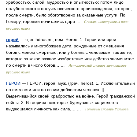
храбростью, силой, мудростью и опытностью; потом лицо
полубожеского и получеловеческого происхождения, которое,
после смерти, было обоготворено за оказанные услуги. По
Гомеру, героями почитались цари …
Словарь иностранных слов
русского языка
герой
— я, ж. héros m., нем. Heroe. 1. Герои или ирои
назывались у многобожцев дети. рожденные от смешения
богов с женою смертною, или у богинь с человеком; так же те,
которые за какое важное изобретение или действо знаменитое
по смерти в число богов… …
Исторический словарь галлицизмов
русского языка
ГЕРОЙ
— ГЕРОЙ, героя, муж. (греч. heros). 1. Исключительный
по смелости или по своим доблестям человек. ||
Выделившийся своей храбростью на войне. Герой гражданской
войны. 2. В теориях некоторых буржуазных социологов
выдающаяся личность как сила,… …
Толковый словарь Ушакова