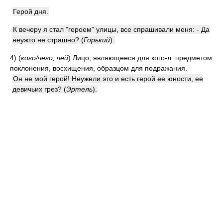
Герой дня.
К вечеру я стал "героем" улицы, все спрашивали меня: - Да
неужто не страшно?
(
Горький
)
.
4)
(
кого/чего, чей
)
Лицо, являющееся для кого-л. предметом
поклонения, восхищения, образцом для подражания.
Он не мой герой! Неужели это и есть герой ее юности, ее
девичьих грез?
(
Эртель
)
.