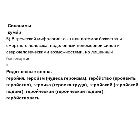
Синонимы:
куми́р
5)
В греческой мифологии: сын или потомок божества и
смертного человека, наделенный непомерной силой и
сверхчеловеческими возможностями, но лишенный
бессмертия.
•
Родственные слова:
герои́ня
,
герои́зм (чудеса героизма)
,
геро́йство (проявить
геройство)
,
геро́ика (героика труда)
,
геро́йский (геройский
подвиг)
,
герои́ческий (героический подвиг)
,
геро́йствовать