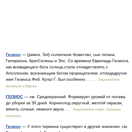
Гелиос
— (римск. Sol) солнечное божество, сын титана
Гипериона, братСелены и Эос. Со времени Еврипида Гелиоса,
как всевидящего бога солнца,стали отождествлять с
Аполлоном, всезнающим богом прорицателем; отсюдадругое
имя Гелиоса Феб. Культ Г. был особенно… …
Энциклопедия
Брокгауза и Ефрона
ГЕЛИОС
— см. Среднеранний. Формирует урожай от посева
до уборки за 30 дней. Корнеплод округлый, желтой окраски,
мякоть сочная, нежного вкуса …
Энциклопедия семян. Овощные
культуры
Гелиос
— У этого термина существуют и другие значения, см.