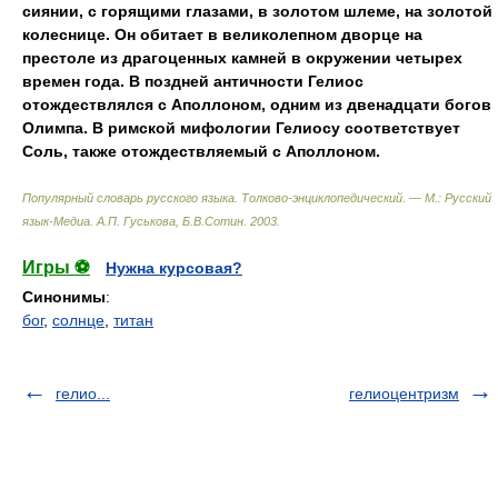
сиянии
,
с горящими глазами
,
в золотом шлеме
,
на золотой
колеснице. Он обитает в великолепном дворце на
престоле из драгоценных камней в окружении четырех
времен года. В поздней античности Гелиос
отождествлялся с Аполлоном
,
одним из двенадцати богов
Олимпа. В римской мифологии Гелиосу соответствует
Соль
,
также отождествляемый с Аполлоном.
Популярный словарь русского языка. Толково-энциклопедический. — М.: Русский
язык-Медиа
.
А.П. Гуськова, Б.В.Сотин
.
2003
.
Игры ⚽
Нужна курсовая?
Синонимы
:
бог
,
солнце
,
титан
гелио...
гелиоцентризм