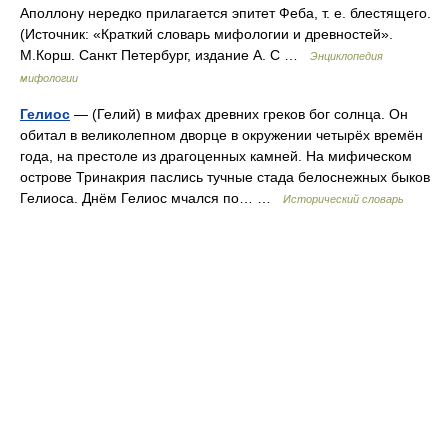
Аполлону нередко прилагается эпитет Феба, т. е. блестящего.
(Источник: «Краткий словарь мифологии и древностей».
М.Корш. Санкт Петербург, издание А. С …
Энциклопедия
мифологии
Гелиос
— (Гелий) в мифах древних греков бог солнца. Он
обитал в великолепном дворце в окружении четырёх времён
года, на престоле из драгоценных камней. На мифическом
острове Тринакрия паслись тучные стада белоснежных быков
Гелиоса. Днём Гелиос мчался по… …
Исторический словарь