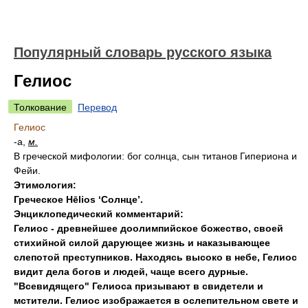
Популярный словарь русского языка
Гелиос
Толкование
Перевод
Гелиос
-а,
м.
В греческой мифологии: бог солнца, сын титанов Гипериона и
Фейи.
Этимология:
Греческое Hēlios ‘Солнце’.
Энциклопедический комментарий:
Гелиос - древнейшее доолимпийское божество
,
своей
стихийной силой дарующее жизнь и наказывающее
слепотой преступников. Находясь высоко в небе
,
Гелиос
видит дела богов и людей
,
чаще всего дурные.
"Всевидящего" Гелиоса призывают в свидетели и
мстители. Гелиос изображается в ослепительном свете и