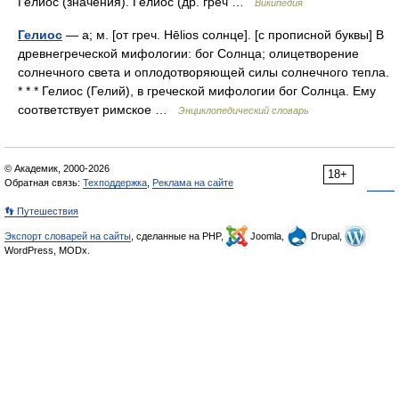
Гелиос (значения). Гелиос (др. греч …
Википедия
Гелиос
— а; м. [от греч. Hēlios солнце]. [с прописной буквы] В
древнегреческой мифологии: бог Солнца; олицетворение
солнечного света и оплодотворяющей силы солнечного тепла.
* * * Гелиос (Гелий), в греческой мифологии бог Солнца. Ему
соответствует римское …
Энциклопедический словарь
© Академик, 2000-2026
18+
Обратная связь:
Техподдержка
,
Реклама на сайте
👣 Путешествия
Экспорт словарей на сайты
, сделанные на PHP,
Joomla,
Drupal,
WordPress, MODx.