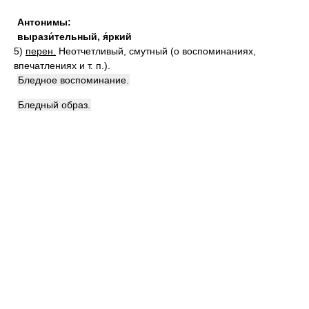
Антонимы:
вырази́тельный
,
я́ркий
5)
перен.
Неотчетливый, смутный (о воспоминаниях,
впечатлениях и т. п.).
Бледное воспоминание.
Бледный образ.