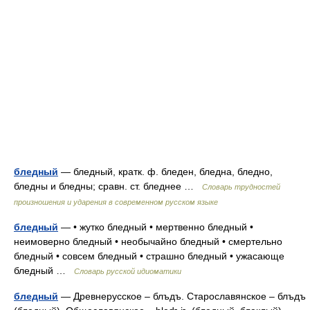
бледный
— бледный, кратк. ф. бледен, бледна, бледно,
бледны и бледны; сравн. ст. бледнее …
Словарь трудностей
произношения и ударения в современном русском языке
бледный
— • жутко бледный • мертвенно бледный •
неимоверно бледный • необычайно бледный • смертельно
бледный • совсем бледный • страшно бледный • ужасающе
бледный …
Словарь русской идиоматики
бледный
— Древнерусское – блъдъ. Старославянское – блъдъ