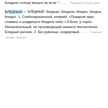
Бледное солнце взошло во мгле. *… …
Толковый словарь Даля
БЛЕДНЫЙ
— БЛЕДНЫЙ, бледная, бледное; бледен, бледна,
бледно. 1. Слабоокрашенный, неяркий. «Пожаром зари
сожжено и раздвинуто бледное небо.» А.Блок. || перен.
Незначительный, не производящий никакого впечатления.
Бледный рассказ. 2. Без румянца, нездоровый… …
Толковый
словарь Ушакова