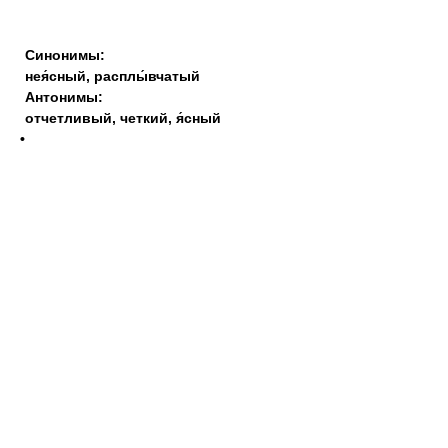
Синонимы:
нея́сный
,
расплы́вчатый
Антонимы:
отчетливый
,
четкий
,
я́сный
•