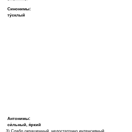
Синонимы:
ту́склый
Антонимы:
си́льный
,
я́ркий
3)
Слабо окрашенный, недостаточно интенсивный.