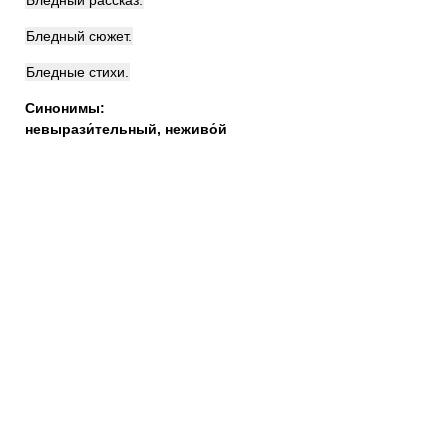
Бледный рассказ.
Бледный сюжет.
Бледные стихи.
Синонимы:
невырази́тельный
,
неживо́й