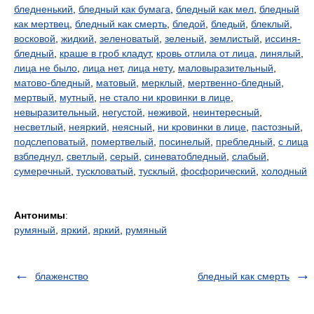
бледненький
,
бледный как бумага
,
бледный как мел
,
бледный
как мертвец
,
бледный как смерть
,
бледой
,
бледый
,
блеклый
,
восковой
,
жидкий
,
зеленоватый
,
зеленый
,
землистый
,
иссиня-
бледный
,
краше в гроб кладут
,
кровь отлила от лица
,
линялый
,
лица не было
,
лица нет
,
лица нету
,
маловыразительный
,
матово-бледный
,
матовый
,
мерклый
,
мертвенно-бледный
,
мертвый
,
мутный
,
не стало ни кровинки в лице
,
невыразительный
,
негустой
,
неживой
,
неинтересный
,
несветлый
,
неяркий
,
неясный
,
ни кровинки в лице
,
пастозный
,
подслеповатый
,
помертвелый
,
посинелый
,
пребледный
,
с лица
взбледнул
,
светлый
,
серый
,
синеватобледный
,
слабый
,
сумеречный
,
тускловатый
,
тусклый
,
фосфорический
,
холодный
Антонимы
:
румяный
,
яркий
,
яркий
,
румяный
блаженство
бледный как смерть