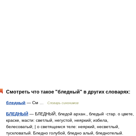
Смотреть что такое "бледный" в других словарях:
бледный
— См …
Словарь синонимов
БЛЕДНЫЙ
— БЛЕДНЫЙ, бледой архан., бледый ·стар. о цвете,
краске, масти: светлый, негустой, неяркий; избела,
белесоватый; | о светящемся теле: неяркий, несветлый,
тускловатый. Бледно голубой, бледно алый, бледнотелый.