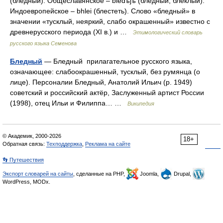
(бледный). Общеславянское – bledъjъ (бледный, блеклый).
Индоевропейское – bhlei (блестеть). Слово «бледный» в
значении «тусклый, неяркий, слабо окрашенный» известно с
древнерусского периода (XI в.) и …
Этимологический словарь
русского языка Семенова
Бледный
— Бледный прилагательное русского языка,
означающее: слабоокрашенный, тусклый, без румянца (о
лице). Персоналии Бледный, Анатолий Ильич (р. 1949)
советский и российский актёр, Заслуженный артист России
(1998), отец Ильи и Филиппа… …
Википедия
© Академик, 2000-2026
18+
Обратная связь:
Техподдержка
,
Реклама на сайте
👣 Путешествия
Экспорт словарей на сайты
, сделанные на PHP,
Joomla,
Drupal,
WordPress, MODx.