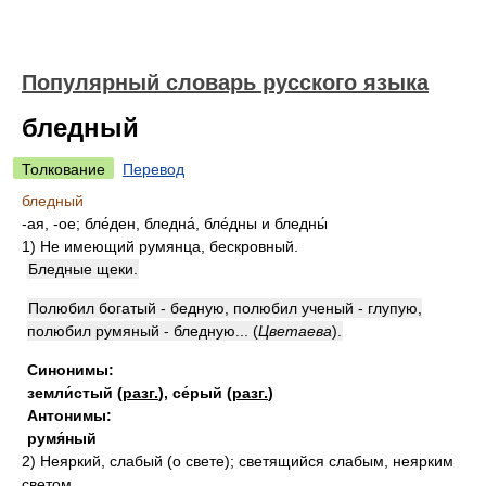
Популярный словарь русского языка
бледный
Толкование
Перевод
бледный
-ая, -ое; бле́ден, бледна́, бле́дны и бледны́
1)
Не имеющий румянца, бескровный.
Бледные щеки.
Полюбил богатый - бедную, полюбил ученый - глупую,
полюбил румяный - бледную...
(
Цветаева
)
.
Синонимы:
земли́стый
(
разг.
)
,
се́рый
(
разг.
)
Антонимы:
румя́ный
2)
Неяркий, слабый (о свете); светящийся слабым, неярким
светом.