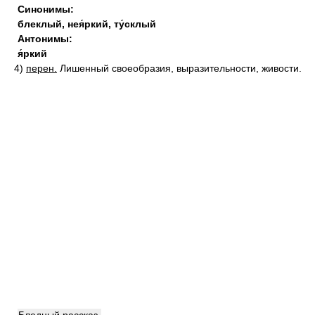
Синонимы:
блеклый
,
нея́ркий
,
ту́склый
Антонимы:
я́ркий
4)
перен.
Лишенный своеобразия, выразительности, живости.