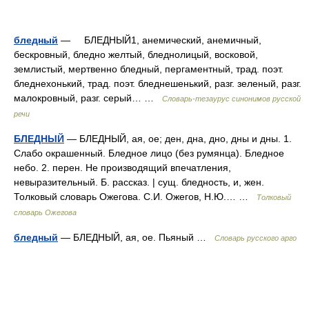
бледный
— БЛЕДНЫЙ1, анемический, анемичный,
бескровный, бледно желтый, бледнолицый, восковой,
землистый, мертвенно бледный, пергаментный, трад. поэт.
бледнехонький, трад. поэт. бледнешенький, разг. зеленый, разг.
малокровный, разг. серый… …
Словарь-тезаурус синонимов русской
речи
БЛЕДНЫЙ
— БЛЕДНЫЙ, ая, ое; ден, дна, дно, дны и дны. 1.
Слабо окрашенный. Бледное лицо (без румянца). Бледное
небо. 2. перен. Не производящий впечатления,
невыразительный. Б. рассказ. | сущ. бледность, и, жен.
Толковый словарь Ожегова. С.И. Ожегов, Н.Ю.… …
Толковый
словарь Ожегова
бледный
— БЛЕДНЫЙ, ая, ое. Пьяный …
Словарь русского арго