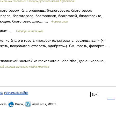
еменный толковый словарь русского языка Ефремовой
лагоговеем, благоговеешь, благоговеете, благоговеет,
говела, благоговело, благоговели, благоговей, благоговейте,
овеющее, благоговеющие,… …
Формы слов
ставить …
Словарь антонимов
ложение благо и говеть «покровительствовать, восхищаться» (<
уважать, покровительствовать, одобрять»). См. говеть, фаворит …
авянской калькой из греческого eulabeisthai, где eu хорошо,
ий словарь русского языка Крылова
ка
,
Реклама на сайте
18+
omla,
Drupal,
WordPress, MODx.