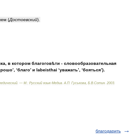
жем
(
Достоевский
)
.
ыка
,
в
котором
благоговѣти
-
словообразовательная
орошо
’, ‘
благо
’
и
labeisthai
‘
уважать
’, ‘
бояться
’).
педический
. —
М
.
:
Русский
язык
-
Медиа
.
А
.
П
.
Гуськова
,
Б
.
В
.
Сотин
.
2003
.
благодарить