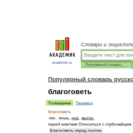
Словари и энциклоп
academic.ru
Популярный словарь русского языка
Популярный словарь русско
благоговеть
Толкование
Перевод
благоговеть
-
е́ю
, -
е́ешь
,
нсв
.
,
высок
.
перед
кем
/
чем
Относиться
с
глубочайшим
Благоговеть
перед
поэтом
.