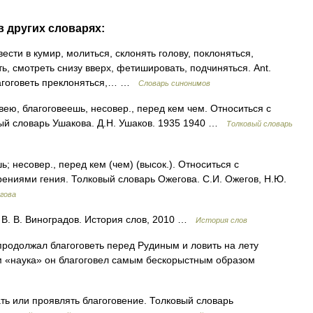
в других словарях:
ести в кумир, молиться, склонять голову, поклоняться,
ь, смотреть снизу вверх, фетишировать, подчиняться. Ant.
лагоговеть преклоняться,… …
Словарь синонимов
ю, благоговеешь, несовер., перед кем чем. Относиться с
вый словарь Ушакова. Д.Н. Ушаков. 1935 1940 …
Толковый словарь
несовер., перед кем (чем) (высок.). Относиться с
орениями гения. Толковый словарь Ожегова. С.И. Ожегов, Н.Ю.
гова
В. В. Виноградов. История слов, 2010 …
История слов
родолжал благоговеть перед Рудиным и ловить на лету
ом «наука» он благоговел самым бескорыстным образом
ть или проявлять благоговение. Толковый словарь