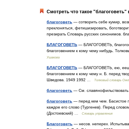
Смотреть что такое "благоговеть" 
благоговеть
— сотворить себе кумир, возв
преклоняться, фетишизировать, боготворит
презирать Словарь русских синонимов. б
БЛАГОГОВЕТЬ
— БЛАГОГОВЕТЬ, благогове
благоговением к кому чему нибудь. Толко
Ушакова
БЛАГОГОВЕТЬ
— БЛАГОГОВЕТЬ, ею, еешь; 
благоговением к кому чему н. Б. перед тв
Шведова. 1949 1992 …
Толковый словарь Оже
благоговеть
— См. славянофильствовать 
благоговеть
— перед кем чем. Басистое п
каждое его слово (Тургенев). Перед слов
(Достоевский) …
Словарь управления
Благоговеть
— несов. неперех. Испытыва