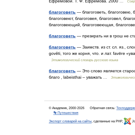
Ефремовой. Т. Ф. Ефремова. 2000 …
Совр
благоговеть
— благоговеть, благоговею, б
благоговеют, благоговея, благоговел, благо
благоговеющий, благоговеющая, благог
благоговеть
— презирать ни в грош не 
благоговеть
— Заимств. из ст. сл. яз., с
gověti, того же корня, что. и лат. favēre «
Этимологический словарь русского языка
благоговеть
— Это слово является старосл
благо , labeisthai – уважать …
Этимологическ
© Академик, 2000-2026
Обратная связь:
Техподдерж
👣 Путешествия
Экспорт словарей на сайты
, сделанные на PHP,
Jo