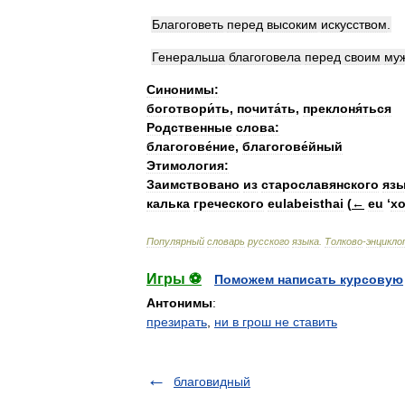
Благоговеть
перед
высоким
искусством
.
Генеральша
благоговела
перед
своим
му
Синонимы:
боготвори́ть
,
почита́ть
,
преклоня́ться
Родственные
слова:
благогове́ние
,
благогове́йный
Этимология:
Заимствовано
из
старославянского
яз
калька
греческого
eulabeisthai
(
←
eu
‘
х
Популярный
словарь
русского
языка
.
Толково
-
энцикло
Игры ⚽
Поможем написать курсовую
Антонимы
:
презирать
,
ни в грош не ставить
благовидный