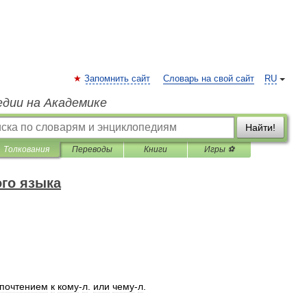
Запомнить сайт
Словарь на свой сайт
RU
едии на Академике
Найти!
Толкования
Переводы
Книги
Игры ⚽
го языка
почтением
к
кому
-
л
.
или
чему
-
л
.