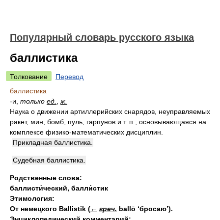
Популярный словарь русского языка
баллистика
Толкование
Перевод
баллистика
-и,
только
ед.
,
ж.
Наука о движении артиллерийских снарядов, неуправляемых
ракет, мин, бомб, пуль, гарпунов и т. п., основывающаяся на
комплексе физико-математических дисциплин.
Прикладная баллистика.
Судебная баллистика.
Родственные слова:
баллисти́ческий
,
балли́стик
Этимология:
От немецкого Ballistik
(
←
греч.
ballō ‘бросаю’).
Энциклопедический комментарий: