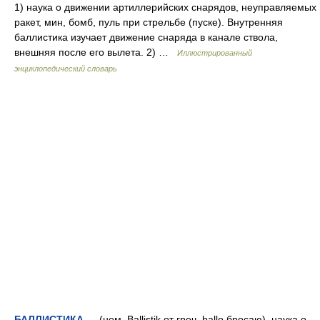
1) наука о движении артиллерийских снарядов, неуправляемых
ракет, мин, бомб, пуль при стрельбе (пуске). Внутренняя
баллистика изучает движение снаряда в канале ствола,
внешняя после его вылета. 2) …
Иллюстрированный
энциклопедический словарь
БАЛЛИСТИКА
— (нем. Ballistik от греч. ballo бросаю), наука о