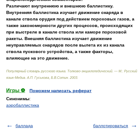
Различают внутреннюю и внешнюю баллистику.
Внутренняя баллистика изучает движение снаряда в
канале ствола орудия под действием пороховых газов
,
а
также закономерности других процессов
,
происходящих
при выстреле в канале ствола или каморе пороховой
ракеты. Внешняя баллистика изучает движение
неуправляемых снарядов после вылета их из канала
ствола пускового устройства
,
а также факторы
,
влияющие на это движение.
Популярный словарь русского языка. Толково-энциклопедический. — М.: Русский
язык-Медиа
.
А.П. Гуськова, Б.В.Сотин
.
2003
.
Игры ⚽
Поможем написать реферат
Синонимы
:
аэробаллистика
баллада
баллотироваться