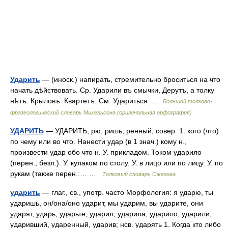
Ударить
— (иноск.) напирать, стремительно броситься на что
начать дѣйствовать. Ср. Ударили въ смычки, Дерутъ, а толку
нѣтъ. Крыловъ. Квартетъ. См. Удариться …
Большой толково-
фразеологический словарь Михельсона (оригинальная орфография)
УДАРИТЬ
— УДАРИТЬ, рю, ришь; ренный; совер. 1. кого (что)
по чему или во что. Нанести удар (в 1 знач.) кому н.,
произвести удар обо что н. У. прикладом. Током ударило
(перен.; безл.). У. кулаком по столу. У. в лицо или по лицу. У. по
рукам (также перен.:… …
Толковый словарь Ожегова
ударить
— глаг., св., употр. часто Морфология: я ударю, ты
ударишь, он/она/оно ударит, мы ударим, вы ударите, они
ударят, ударь, ударьте, ударил, ударила, ударило, ударили,
ударивший, ударенный, ударив; нсв. ударять 1. Когда кто либо