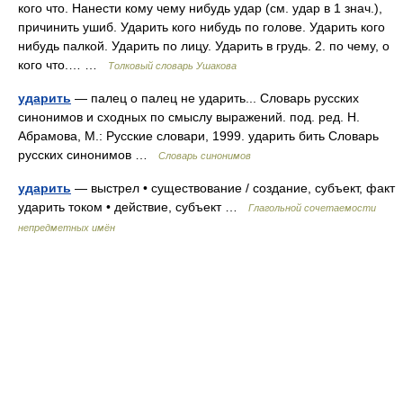
кого что. Нанести кому чему нибудь удар (см. удар в 1 знач.),
причинить ушиб. Ударить кого нибудь по голове. Ударить кого
нибудь палкой. Ударить по лицу. Ударить в грудь. 2. по чему, о
кого что.… …
Толковый словарь Ушакова
ударить
— палец о палец не ударить... Словарь русских
синонимов и сходных по смыслу выражений. под. ред. Н.
Абрамова, М.: Русские словари, 1999. ударить бить Словарь
русских синонимов …
Словарь синонимов
ударить
— выстрел • существование / создание, субъект, факт
ударить током • действие, субъект …
Глагольной сочетаемости
непредметных имён