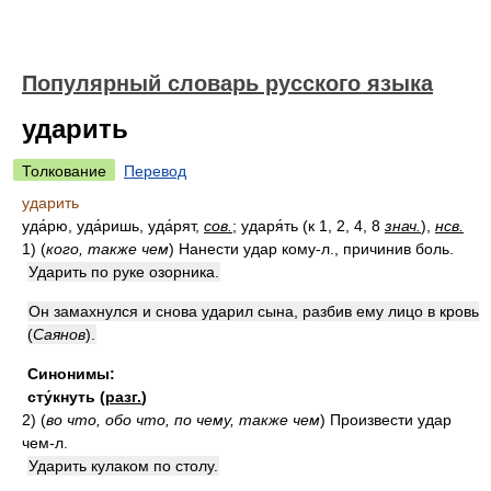
Популярный словарь русского языка
ударить
Толкование
Перевод
ударить
уда́рю, уда́ришь, уда́рят,
сов.
; ударя́ть (к 1, 2, 4, 8
знач.
),
нсв.
1)
(
кого, также чем
)
Нанести удар кому-л., причинив боль.
Ударить по руке озорника.
Он замахнулся и снова ударил сына, разбив ему лицо в кровь
(
Саянов
)
.
Синонимы:
сту́кнуть
(
разг.
)
2)
(
во что, обо что, по чему, также чем
)
Произвести удар
чем-л.
Ударить кулаком по столу.