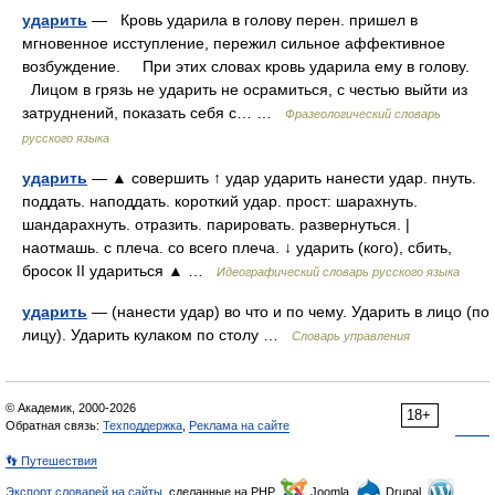
ударить
— Кровь ударила в голову перен. пришел в
мгновенное исступление, пережил сильное аффективное
возбуждение. При этих словах кровь ударила ему в голову.
Лицом в грязь не ударить не осрамиться, с честью выйти из
затруднений, показать себя с… …
Фразеологический словарь
русского языка
ударить
— ▲ совершить ↑ удар ударить нанести удар. пнуть.
поддать. наподдать. короткий удар. прост: шарахнуть.
шандарахнуть. отразить. парировать. развернуться. |
наотмашь. с плеча. со всего плеча. ↓ ударить (кого), сбить,
бросок II удариться ▲ …
Идеографический словарь русского языка
ударить
— (нанести удар) во что и по чему. Ударить в лицо (по
лицу). Ударить кулаком по столу …
Словарь управления
© Академик, 2000-2026
18+
Обратная связь:
Техподдержка
,
Реклама на сайте
👣 Путешествия
Экспорт словарей на сайты
, сделанные на PHP,
Joomla,
Drupal,