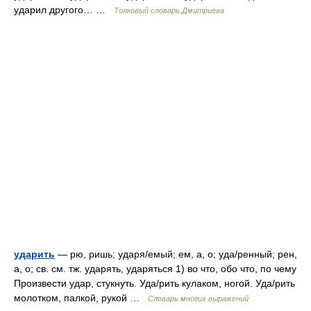
ударил другого… …
Толковый словарь Дмитриева
ударить
— рю, ришь; ударя/емый; ем, а, о; уда/ренный; рен,
а, о; св. см. тж. ударять, ударяться 1) во что, обо что, по чему
Произвести удар, стукнуть. Уда/рить кулаком, ногой. Уда/рить
молотком, палкой, рукой …
Словарь многих выражений