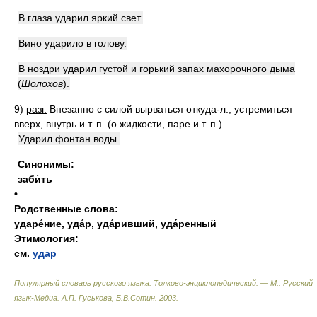
В глаза ударил яркий свет.
Вино ударило в голову.
В ноздри ударил густой и горький запах махорочного дыма
(
Шолохов
)
.
9)
разг.
Внезапно с силой вырваться откуда-л., устремиться
вверх, внутрь и т. п. (о жидкости, паре и т. п.).
Ударил фонтан воды.
Синонимы:
заби́ть
•
Родственные слова:
ударе́ние
,
уда́р
,
уда́ривший
,
уда́ренный
Этимология:
см.
удар
Популярный словарь русского языка. Толково-энциклопедический. — М.: Русский
язык-Медиа
.
А.П. Гуськова, Б.В.Сотин
.
2003
.