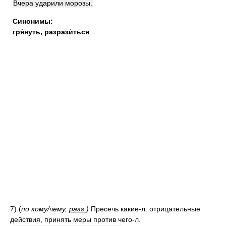
Вчера ударили морозы.
Синонимы:
гря́нуть
,
разрази́ться
7)
(
по кому/чему,
разг.
)
Пресечь какие-л. отрицательные
действия, принять меры против чего-л.