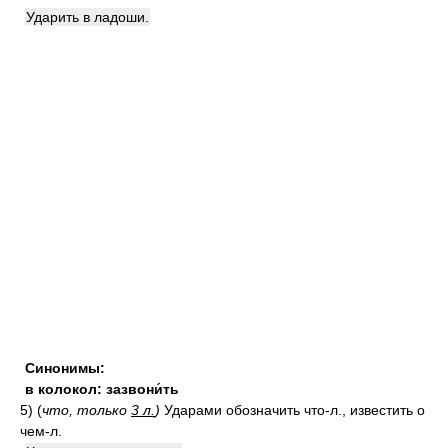
Ударить в ладоши.
Синонимы:
в колокол: зазвони́ть
5)
(
что, только
3 л.
)
Ударами обозначить что-л., известить о
чем-л.