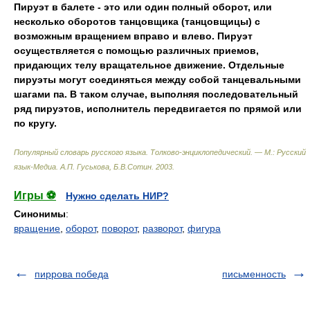
Пируэт в балете - это или один полный оборот
,
или
несколько оборотов танцовщика (танцовщицы) с
возможным вращением вправо и влево. Пируэт
осуществляется с помощью различных приемов
,
придающих телу вращательное движение. Отдельные
пируэты могут соединяться между собой танцевальными
шагами па. В таком случае
,
выполняя последовательный
ряд пируэтов
,
исполнитель передвигается по прямой или
по кругу.
Популярный словарь русского языка. Толково-энциклопедический. — М.: Русский
язык-Медиа
.
А.П. Гуськова, Б.В.Сотин
.
2003
.
Игры ⚽
Нужно сделать НИР?
Синонимы
:
вращение
,
оборот
,
поворот
,
разворот
,
фигура
пиррова победа
письменность