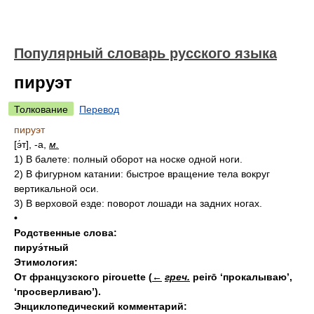
Популярный словарь русского языка
пируэт
Толкование
Перевод
пируэт
[э́т], -а,
м.
1)
В балете: полный оборот на носке одной ноги.
2)
В фигурном катании: быстрое вращение тела вокруг
вертикальной оси.
3)
В верховой езде: поворот лошади на задних ногах.
•
Родственные слова:
пируэ́тный
Этимология:
От французского pirouette
(
←
греч.
peirō ‘прокалываю’,
‘просверливаю’).
Энциклопедический комментарий: