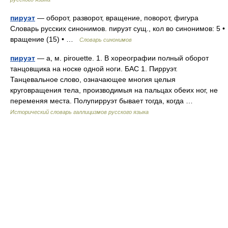
пируэт
— оборот, разворот, вращение, поворот, фигура
Словарь русских синонимов. пируэт сущ., кол во синонимов: 5 •
вращение (15) • …
Словарь синонимов
пируэт
— а, м. pirouette. 1. В хореографии полный оборот
танцовщика на носке одной ноги. БАС 1. Пирруэт.
Танцевальное слово, означающее многия целыя
круговращения тела, производимыя на пальцах обеих ног, не
переменяя места. Полупирруэт бывает тогда, когда …
Исторический словарь галлицизмов русского языка