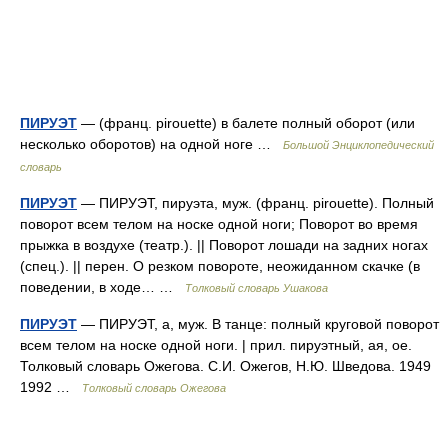
ПИРУЭТ
— (франц. pirouette) в балете полный оборот (или
несколько оборотов) на одной ноге …
Большой Энциклопедический
словарь
ПИРУЭТ
— ПИРУЭТ, пируэта, муж. (франц. pirouette). Полный
поворот всем телом на носке одной ноги; Поворот во время
прыжка в воздухе (театр.). || Поворот лошади на задних ногах
(спец.). || перен. О резком повороте, неожиданном скачке (в
поведении, в ходе… …
Толковый словарь Ушакова
ПИРУЭТ
— ПИРУЭТ, а, муж. В танце: полный круговой поворот
всем телом на носке одной ноги. | прил. пируэтный, ая, ое.
Толковый словарь Ожегова. С.И. Ожегов, Н.Ю. Шведова. 1949
1992 …
Толковый словарь Ожегова