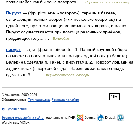
являющейся как бы осью поворота …
Справочник по коневодству
Пируэт
— (фр. pirouette «поворот») термин в балете,
означающий полный оборот (или несколько оборотов) на
одной ноге, при этом вращение возможно и вправо, и влево.
Пируэт осуществляется при помощи различных приёмов,
придающих телу… …
Википедия
пируэт
— а; м. [франц. pirouette]. 1. Полный круговой оборот
на месте на полупальцах или пальцах одной ноги (в балете).
Балерина сделала п. Танец с пируэтами. 2. Поворот лошади на
задних ногах (в верховой езде). Наездник заставил лошадь
сделать п. 3.… …
Энциклопедический словарь
© Академик, 2000-2026
18+
Обратная связь:
Техподдержка
,
Реклама на сайте
👣 Путешествия
Экспорт словарей на сайты
, сделанные на PHP,
Joomla,
Drupal,
WordPress, MODx.