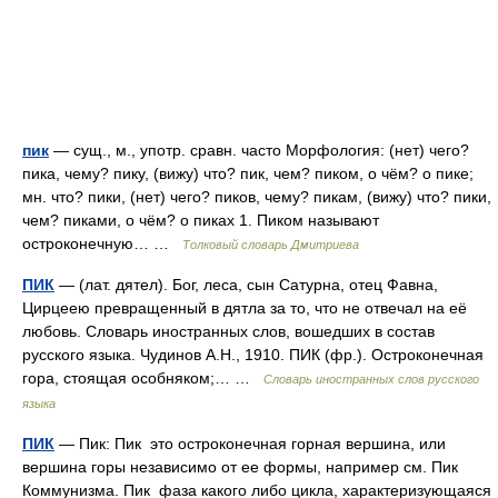
пик
— сущ., м., употр. сравн. часто Морфология: (нет) чего?
пика, чему? пику, (вижу) что? пик, чем? пиком, о чём? о пике;
мн. что? пики, (нет) чего? пиков, чему? пикам, (вижу) что? пики,
чем? пиками, о чём? о пиках 1. Пиком называют
остроконечную… …
Толковый словарь Дмитриева
ПИК
— (лат. дятел). Бог, леса, сын Сатурна, отец Фавна,
Цирцеею превращенный в дятла за то, что не отвечал на её
любовь. Словарь иностранных слов, вошедших в состав
русского языка. Чудинов А.Н., 1910. ПИК (фр.). Остроконечная
гора, стоящая особняком;… …
Словарь иностранных слов русского
языка
ПИК
— Пик: Пик это остроконечная горная вершина, или
вершина горы независимо от ее формы, например см. Пик
Коммунизма. Пик фаза какого либо цикла, характеризующаяся