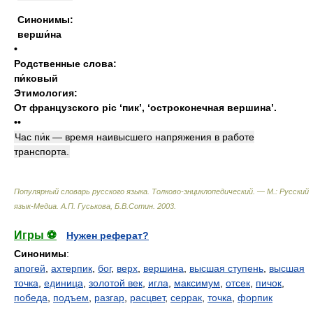
Синонимы:
верши́на
•
Родственные слова:
пи́ковый
Этимология:
От французского pic ‘пик’
,
‘остроконечная вершина’.
••
Час пи́к — время наивысшего напряжения в работе
транспорта.
Популярный словарь русского языка. Толково-энциклопедический. — М.: Русский
язык-Медиа
.
А.П. Гуськова, Б.В.Сотин
.
2003
.
Игры ⚽
Нужен реферат?
Синонимы
:
апогей
,
ахтерпик
,
бог
,
верх
,
вершина
,
высшая ступень
,
высшая
точка
,
единица
,
золотой век
,
игла
,
максимум
,
отсек
,
пичок
,
победа
,
подъем
,
разгар
,
расцвет
,
серрак
,
точка
,
форпик