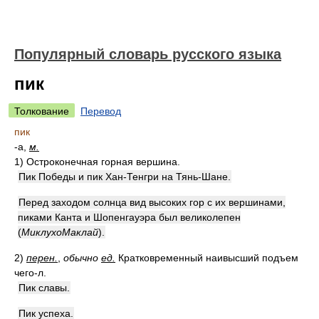
Популярный словарь русского языка
пик
Толкование
Перевод
пик
-а,
м.
1)
Остроконечная горная вершина.
Пик Победы и пик Хан-Тенгри на Тянь-Шане.
Перед заходом солнца вид высоких гор с их вершинами,
пиками Канта и Шопенгауэра был великолепен
(
МиклухоМаклай
)
.
2)
перен.
,
обычно
ед.
Кратковременный наивысший подъем
чего-л.
Пик славы.
Пик успеха.