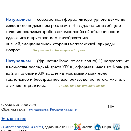
Натурализм
— современная форма литературного движения,
известного подименем реализма. Н. выделяется из общего
течения реализма требованиемполнейшей объективности
художника и пристрастием к изображению
низшей,эмоциональной стороны человеческой природы.
Вопрос… …
Энциклопедия Брокгауза и Ефрона
Натурализм
— (фр. naturalisme, от лат. natura) 1) направление
в искусстве последней трети XIX в., оформившееся во Франции
во 2 й половине XIX в.; для натурализма характерно
тщательное и бесстрастное воспроизведение потока жизни; в
отличие от реализма… …
Энциклопедия культурологии
© Академик, 2000-2026
18+
Обратная связь:
Техподдержка
,
Реклама на сайте
👣 Путешествия
Экспорт словарей на сайты
, сделанные на PHP,
Joomla,
Drupal,