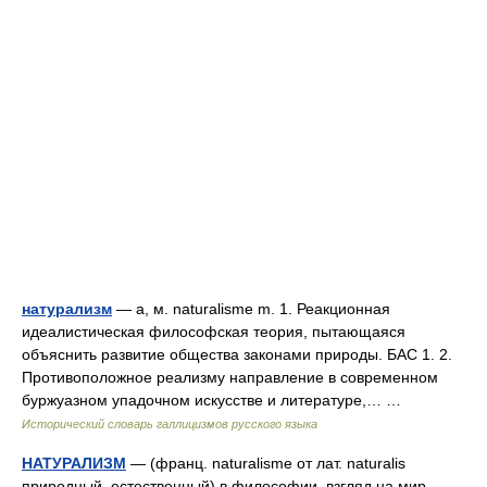
натурализм
— а, м. naturalisme m. 1. Реакционная
идеалистическая философская теория, пытающаяся
объяснить развитие общества законами природы. БАС 1. 2.
Противоположное реализму направление в современном
буржуазном упадочном искусстве и литературе,… …
Исторический словарь галлицизмов русского языка
НАТУРАЛИЗМ
— (франц. naturalisme от лат. naturalis
природный, естественный) в философии, взгляд на мир,