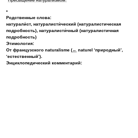
Пресыщение натурализмом.
•
Родственные слова:
натурали́ст
,
натуралисти́ческий (натуралистическая
подробность)
,
натуралисти́чный (натуралистичная
подробность)
Этимология:
От французского naturalisme
(
←
naturel ‘природный’,
‘естественный’).
Энциклопедический комментарий: