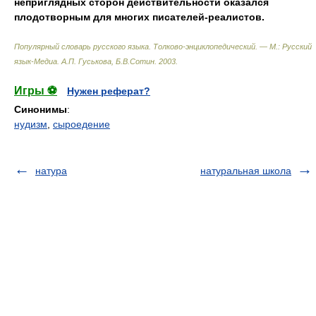
неприглядных сторон действительности оказался
плодотворным для многих писателей-реалистов.
Популярный словарь русского языка. Толково-энциклопедический. — М.: Русский
язык-Медиа
.
А.П. Гуськова, Б.В.Сотин
.
2003
.
Игры ⚽
Нужен реферат?
Синонимы
:
нудизм
,
сыроедение
натура
натуральная школа