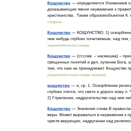
Кощунство
— определяется Уложением о на
доказывающие явное неуважение к правил
христианства . Таким образомобъектом К
и Ефрона
Кощунство
— КОЩУНСТВО, 1) оскорбление
чем нибудь глубоко почитаемым, над тем,
энциклопедический словарь
Кощунство
— (ст.слав. – насмешка) – пр
священных понятий и дел, хуление Бога, а 
тем, что нам не принадлежит. Кощунство
(энциклопедический словарь педагога)
кощунство
— а; ср. 1. Оскорбление религ
глубоко чтится, что свято и дорого кому л.
2) Глумление, надругательство над чем 
Кощунство
— Значения слова В православ
веры. Может выражаться в неуважении к 
чувств верующих, надругании над религ