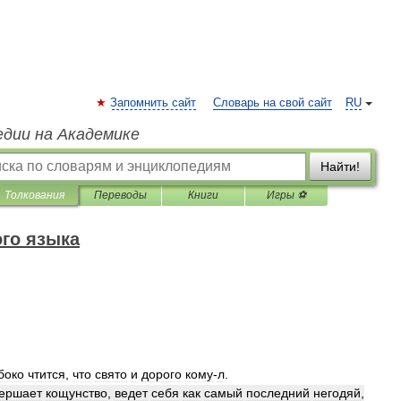
Запомнить сайт
Словарь на свой сайт
RU
едии на Академике
Найти!
Толкования
Переводы
Книги
Игры ⚽
го языка
боко
чтится
,
что
свято
и
дорого
кому
-
л
.
ершает
кощунство
,
ведет
себя
как
самый
последний
негодяй
,