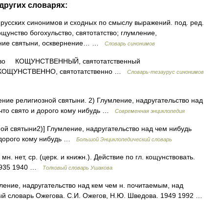
других словарях:
 русских синонимов и сходных по смыслу выражений. под. ред.
ощунство богохульство, святотатство; глумление,
гание святыни, осквернение… …
Словарь синонимов
о КОЩУНСТВЕННЫЙ, святотатственный
ОЩУНСТВЕННО, святотатственно …
Словарь-тезаурус синонимов
е религиозной святыни. 2) Глумление, надругательство над
 что свято и дорого кому нибудь …
Современная энциклопедия
ой святыни2)] Глумление, надругательство над чем нибудь
и дорого кому нибудь …
Большой Энциклопедический словарь
 нет, ср. (церк. и книжн.). Действие по гл. кощунствовать.
 1935 1940 …
Толковый словарь Ушакова
ние, надругательство над кем чем н. почитаемым, над
ый словарь Ожегова. С.И. Ожегов, Н.Ю. Шведова. 1949 1992 …