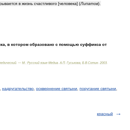
рывается
в
жизнь
счастливого
[
человека
]
(
Липатов
)
.
ыка
,
в
котором
образовано
с
помощью
суффикса
от
педический
. —
М
.
:
Русский
язык
-
Медиа
.
А
.
П
.
Гуськова
,
Б
.
В
.
Сотин
.
2003
.
,
надругательство
,
осквернение святыни
,
поругание святыни
,
красный