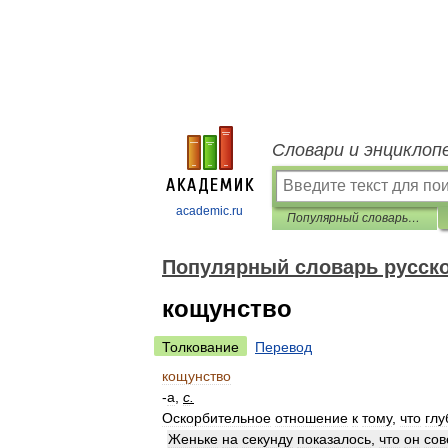
Словари и энциклоп
academic.ru
Популярный словарь русского языка
Популярный словарь русско
кощунство
Толкование
Перевод
кощунство
-
а
,
с
.
Оскорбительное
отношение
к
тому
,
что
глу
Женьке
на
секунду
показалось
,
что
он
сов