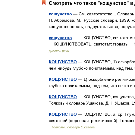
Смотреть что такое "кощунство" в 
кощунство
— См. святотатство... Словарь
Н. Абрамова, М.: Русские словари, 1999. к
кощунственность, надругательство, пору
кощунство
— КОЩУНСТВО, святотатств
КОЩУНСТВОВАТЬ, святотатствовать К
русской речи
КОЩУНСТВО
— КОЩУНСТВО, 1) оскорблени
чем нибудь глубоко почитаемым, над тем,
КОЩУНСТВО
— 1) оскорбление религиозн
глубоко почитаемым, над тем, что свято 
КОЩУНСТВО
— КОЩУНСТВО, кощунства, мн.
Толковый словарь Ушакова. Д.Н. Ушаков.
КОЩУНСТВО
— КОЩУНСТВО, а, ср. Глумле
святыней [первонач. религиозной]. Толков
Толковый словарь Ожегова