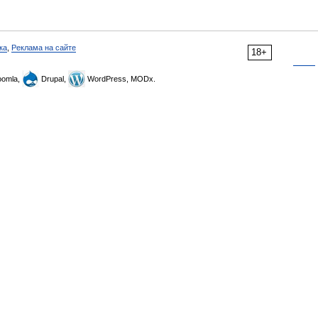
ка
,
Реклама на сайте
18+
omla,
Drupal,
WordPress, MODx.