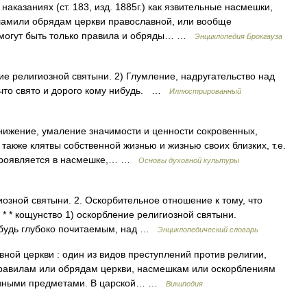
казаниях (ст. 183, изд. 1885г.) как язвительные насмешки,
амили обрядам церкви православной, или вообще
. могут быть только правила и обряды… …
Энциклопедия Брокгауза
 религиозной святыни. 2) Глумление, надругательство над
 что свято и дорого кому нибудь. …
Иллюстрированный
инижение, умаление значимости и ценности сокровенных,
также клятвы собственной жизнью и жизнью своих близких, т.е.
 проявляется в насмешке,… …
Основы духовной культуры
иозной святыни. 2. Оскорбительное отношение к тому, что
 * * * кощунство 1) оскорбление религиозной святыни.
нибудь глубоко почитаемым, над …
Энциклопедический словарь
ной церкви : один из видов преступлений против религии,
правилам или обрядам церкви, насмешкам или оскорблениям
иозными предметами. В царской… …
Википедия