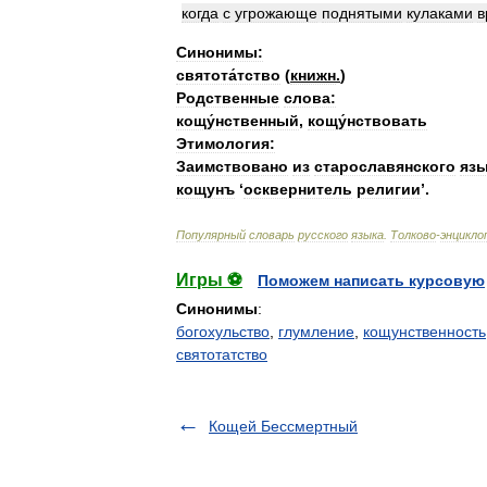
когда
с
угрожающе
поднятыми
кулаками
в
Синонимы:
святота́тство
(
книжн
.
)
Родственные
слова:
кощу́нственный
,
кощу́нствовать
Этимология:
Заимствовано
из
старославянского
яз
кощунъ
‘
осквернитель
религии
’.
Популярный
словарь
русского
языка
.
Толково
-
энцикло
Игры ⚽
Поможем написать курсовую
Синонимы
:
богохульство
,
глумление
,
кощунственность
святотатство
Кощей Бессмертный