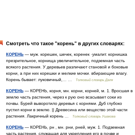
Смотреть что такое "корень" в других словарях:
КОРЕНЬ
— муж. корешек, шечек, коренек ·умалит. корнишка
презрительное, корнища увеличительное, подземная часть
всякого растения. У деревьев различают становой и боковые
корни, а при них корешки и мелкие мочки. вбирающие влагу.
Корень бывает: луковичный,… …
Толковый словарь Даля
КОРЕНЬ
— КОРЕНЬ, корня, мн. корни, корней, м. 1. Вросшая в
землю часть растения, через к рую оно всасывает соки из
почвы. Бурей выворотило деревья с корнями. Дуб глубоко
пустил корни в землю. || Древесина или вещество этой части
растения. Лакричный корень …
Толковый словарь Ушакова
КОРЕНЬ
— КОРЕНЬ, рн , мн. рни, рней, муж. 1. Подземная
часть растения, служащая для укрепления его в почве и