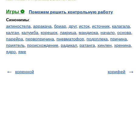
Игры ⚽
Поможем решить контрольную работу
Синонимы
:
актиностела
,
арракача
,
бриар
,
друг
,
исток
,
источник
,
калагала
,
калган
,
калумба
,
корешок
,
лакрица
,
мандиока
,
начало
,
основа
,
парейра
,
первопричина
,
пневматофор
,
подоплека
,
причина
,
приятель
,
происхождение
,
радикал
,
ратанга
,
хинлен
,
хренина
,
ядро
,
яме
коренной
корифей