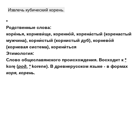
Извлечь кубический корень.
•
Родственные слова:
коре́нья
,
корневи́ще
,
коренно́й
,
корена́стый (коренастый
мужчина)
,
корни́стый (корнистый дуб)
,
корнево́й
(корневая система)
,
корени́ться
Этимология:
Слово общеславянского происхождения. Восходит к
*
korę
(
род.
*
korene). В древнерусском языке - в формах
коря, корень
.