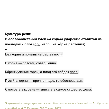
Культура речи:
В словосочетании
хлеб на корню́
ударение ставится на
последний слог
(
ср.
, напр., на ко́рне растения).
••
Без ко́рня и полы́нь не растет
посл.
В ко́рне — совсем, совершенно.
Ко́рень уче́ния го́рек, а плод его́ сла́док
посл.
Пусти́ть ко́рни — прочно, надолго обосноваться.
Смотре́ть в ко́рень — вникать в самое существо дела.
Популярный словарь русского языка. Толково-энциклопедический. — М.: Русский
язык-Медиа
.
А.П. Гуськова, Б.В.Сотин
.
2003
.