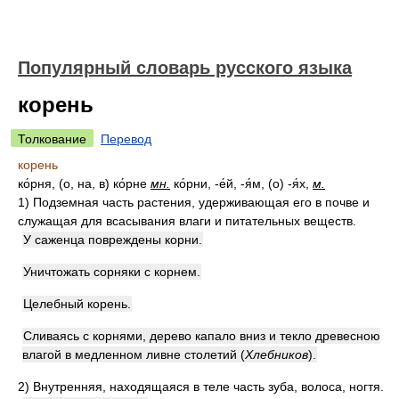
Популярный словарь русского языка
корень
Толкование
Перевод
корень
ко́рня, (о, на, в) ко́рне
мн.
ко́рни, -е́й, -я́м, (о) -я́х,
м.
1)
Подземная часть растения, удерживающая его в почве и
служащая для всасывания влаги и питательных веществ.
У саженца повреждены корни.
Уничтожать сорняки с корнем.
Целебный корень.
Сливаясь с корнями, дерево капало вниз и текло древесною
влагой в медленном ливне столетий
(
Хлебников
)
.
2)
Внутренняя, находящаяся в теле часть зуба, волоса, ногтя.