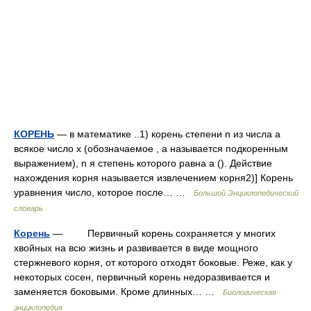
КОРЕНЬ
— в математике ..1) корень степени n из числа a
всякое число x (обозначаемое , a называется подкоренным
выражением), n я степень которого равна a (). Действие
нахождения корня называется извлечением корня2)] Корень
уравнения число, которое после… …
Большой Энциклопедический
словарь
Корень
— Первичный корень сохраняется у многих
хвойных на всю жизнь и развивается в виде мощного
стержневого корня, от которого отходят боковые. Реже, как у
некоторых сосен, первичный корень недоразвивается и
заменяется боковыми. Кроме длинных… …
Биологическая
энциклопедия