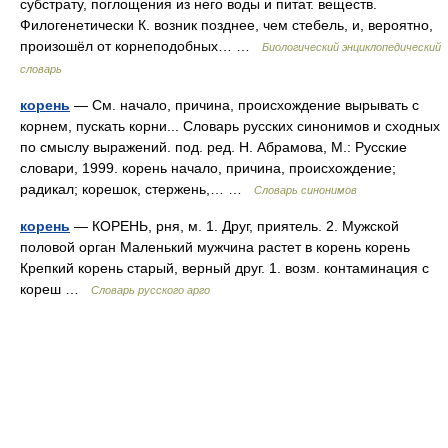
субстрату, поглощения из него воды и питат. веществ.
Филогенетически К. возник позднее, чем стебель, и, вероятно,
произошёл от корнеподобных… …
Биологический энциклопедический
словарь
корень
— См. начало, причина, происхождение вырывать с
корнем, пускать корни... Словарь русских синонимов и сходных
по смыслу выражений. под. ред. Н. Абрамова, М.: Русские
словари, 1999. корень начало, причина, происхождение;
радикал; корешок, стержень,… …
Словарь синонимов
корень
— КОРЕНЬ, рня, м. 1. Друг, приятель. 2. Мужской
половой орган Маленький мужчина растет в корень корень
Крепкий корень старый, верный друг. 1. возм. контаминация с
кореш …
Словарь русского арго