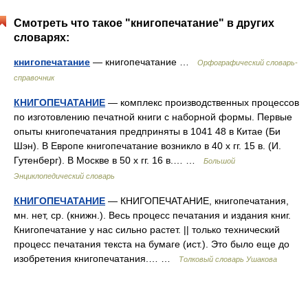
Смотреть что такое "книгопечатание" в других
словарях:
книгопечатание
— книгопечатание …
Орфографический словарь-
справочник
КНИГОПЕЧАТАНИЕ
— комплекс производственных процессов
по изготовлению печатной книги с наборной формы. Первые
опыты книгопечатания предприняты в 1041 48 в Китае (Би
Шэн). В Европе книгопечатание возникло в 40 х гг. 15 в. (И.
Гутенберг). В Москве в 50 х гг. 16 в.… …
Большой
Энциклопедический словарь
КНИГОПЕЧАТАНИЕ
— КНИГОПЕЧАТАНИЕ, книгопечатания,
мн. нет, ср. (книжн.). Весь процесс печатания и издания книг.
Книгопечатание у нас сильно растет. || только технический
процесс печатания текста на бумаге (ист.). Это было еще до
изобретения книгопечатания.… …
Толковый словарь Ушакова