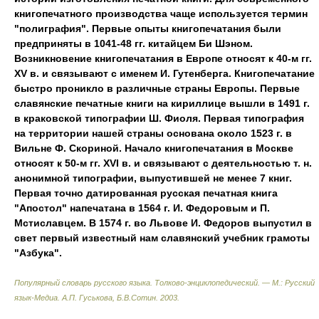
книгопечатного производства чаще используется термин
"полиграфия". Первые опыты книгопечатания были
предприняты в 1041-48 гг. китайцем Би Шэном.
Возникновение книгопечатания в Европе относят к 40-м гг.
XV в. и связывают с именем И. Гутенберга. Книгопечатание
быстро проникло в различные страны Европы. Первые
славянские печатные книги на кириллице вышли в 1491 г.
в краковской типографии Ш. Фиоля. Первая типография
на территории нашей страны основана около 1523 г. в
Вильне Ф. Скориной. Начало книгопечатания в Москве
относят к 50-м гг. XVI в. и связывают с деятельностью т. н.
анонимной типографии
,
выпустившей не менее 7 книг.
Первая точно датированная русская печатная книга
"Апостол" напечатана в 1564 г. И. Федоровым и П.
Мстиславцем. В 1574 г. во Львове И. Федоров выпустил в
свет первый известный нам славянский учебник грамоты
"Азбука".
Популярный словарь русского языка. Толково-энциклопедический. — М.: Русский
язык-Медиа
.
А.П. Гуськова, Б.В.Сотин
.
2003
.