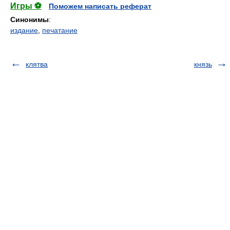
Игры ⚽
Поможем написать реферат
Синонимы
:
издание
,
печатание
клятва
князь