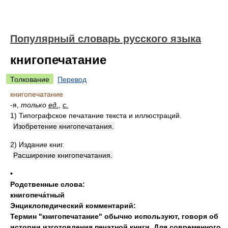
Популярный словарь русского языка
книгопечатание
Толкование
Перевод
книгопечатание
-я,
только
ед.
,
с.
1)
Типографское печатание текста и иллюстраций.
Изобретение книгопечатания.
2)
Издание книг.
Расширение книгопечатания.
•
Родственные слова:
книгопеча́тный
Энциклопедический комментарий:
Термин "книгопечатание" обычно используют
,
говоря об
истории изготовления печатной книги. Для современного