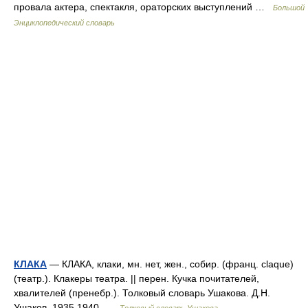
провала актера, спектакля, ораторских выступлений …
Большой
Энциклопедический словарь
КЛАКА
— КЛАКА, клаки, мн. нет, жен., собир. (франц. claque)
(театр.). Клакеры театра. || перен. Кучка почитателей,
хвалителей (пренебр.). Толковый словарь Ушакова. Д.Н.
Ушаков. 1935 1940 …