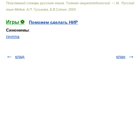
Популярный словарь русского языка. Толково-энциклопедический. — М.: Русский
язык-Медиа
.
А.П. Гуськова, Б.В.Сотин
.
2003
.
Игры ⚽
Поможем сделать НИР
Синонимы
:
группа
клад
клан