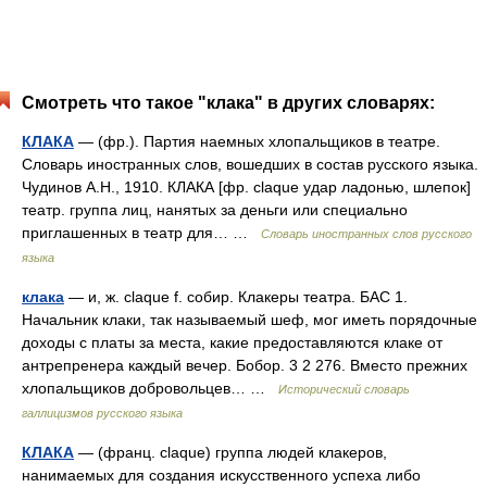
Смотреть что такое "клака" в других словарях:
КЛАКА
— (фр.). Партия наемных хлопальщиков в театре.
Словарь иностранных слов, вошедших в состав русского языка.
Чудинов А.Н., 1910. КЛАКА [фр. claque удар ладонью, шлепок]
театр. группа лиц, нанятых за деньги или специально
приглашенных в театр для… …
Словарь иностранных слов русского
языка
клака
— и, ж. claque f. собир. Клакеры театра. БАС 1.
Начальник клаки, так называемый шеф, мог иметь порядочные
доходы с платы за места, какие предоставляются клаке от
антрепренера каждый вечер. Бобор. 3 2 276. Вместо прежних
хлопальщиков добровольцев… …
Исторический словарь
галлицизмов русского языка
КЛАКА
— (франц. claque) группа людей клакеров,
нанимаемых для создания искусственного успеха либо