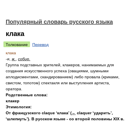
Популярный словарь русского языка
клака
Толкование
Перевод
клака
-и,
ж.
,
собир.
Группа подставных зрителей, клакеров, нанимаемых для
создания искусственного успеха (овациями, шумными
аплодисментами, скандированием) либо провала (криками,
свистом, топотом) спектакля или выступления артиста,
оратора.
Родственные слова:
клакер
Этимология:
От французского claque ‘клака’
(
←
claquer ‘ударить’,
‘шлепнуть’). В русском языке - со второй половины XIX в.