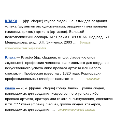
КЛАКА
— (фр. claque) группа людей, нанятых для создания
успеха (шумными аплодисментами, овациями) или провала
(свистом, криком) артиста (артистов). Большой
психологический словарь. М.: Прайм ЕВРОЗНАК. Под ред. Б.Г.
Мещерякова, акад. В.П. Зинченко. 2003 …
Большая
психологическая энциклопедия
Клака
— Клакёр (фр. claqueur, от фр. claque «хлопок
ладонью») профессия человека, нанимаемого для создания
искусственного успеха либо провала артиста или целого
спектакля. Профессия известна с 1820 года. Корпорация
профессиональных клакёров называется… …
Википедия
клака
— и; ж. [франц. claque] собир. Книжн. Группа людей,
нанимаемых для создания искусственного успеха либо
провала артиста, оратора или какого л. выступления, спектакля
и т.п. * * * клака (франц. claque), группа людей клакеров,
нанимаемых для создания …
Энциклопедический словарь