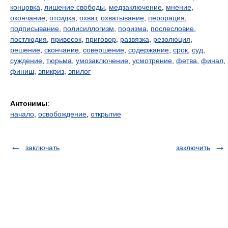
концовка
,
лишение свободы
,
медзаключение
,
мнение
,
окончание
,
отсидка
,
охват
,
охватывание
,
перорация
,
подписывание
,
полисиллогизм
,
поризма
,
послесловие
,
постлюдия
,
привесок
,
приговор
,
развязка
,
резолюция
,
решение
,
скончание
,
совершение
,
содержание
,
срок
,
суд
,
суждение
,
тюрьма
,
умозаключение
,
усмотрение
,
фетва
,
финал
,
финиш
,
эпикриз
,
эпилог
Антонимы
:
начало
,
освобождение
,
открытие
заключать
заключить