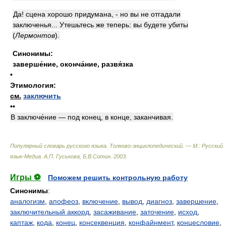
Да! сцена хорошо придумана, - но вы не отгадали
заключенья... Утешьтесь же теперь: вы будете убиты
(
Лермонтов
)
.
Синонимы:
заверше́ние
,
оконча́ние
,
развя́зка
•
Этимология:
см.
заключить
••
В заключе́ние — под конец, в конце, заканчивая.
Популярный словарь русского языка. Толково-энциклопедический. — М.: Русский
язык-Медиа
.
А.П. Гуськова, Б.В.Сотин
.
2003
.
Игры ⚽
Поможем решить контрольную работу
Синонимы
:
аналогизм
,
апофеоз
,
включение
,
вывод
,
диагноз
,
завершение
,
заключительный аккорд
,
засаживание
,
заточение
,
исход
,
каптаж
,
кода
,
конец
,
консеквенция
,
конфайнмент
,
концесловие
,