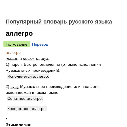
Популярный словарь русского языка
аллегро
Толкование
Перевод
аллегро
неизм.
и
нескл.
с.
,
муз.
1)
нареч.
Быстро, оживленно (о темпе исполнения
музыкальных произведений).
Исполняется аллегро.
2)
сущ.
Музыкальное произведение или часть его,
исполняемая в таком темпе.
Сонатное аллегро.
Концертное аллегро.
•
Этимология: