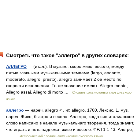
Смотреть что такое "аллегро" в других словарях:
АЛЛЕГРО
— (итал.). В музыке: скоро живо, весело; между
пятью главными музыкальными темпами (largo, andante,
moderato, allegro, presto), allegro занимает 2 ое место по
скорости исполнения. То же значение имеют: Allegro mente,
Allegro assai, Allegro di molto …
Словарь иностранных слов русского
языка
аллегро
— нареч. allegro < , ит. allegro. 1700. Лексис. 1. муз.
нареч. Живо, быстро и весело. Аллегро; когда сие италианское
слово написано в начале музыкальнаго творения, тогда значит,
что играть и петь надлежит живо и весело. ФРЛ 1 1 43. Алегро,
… …
Исторический словарь галлицизмов русского языка