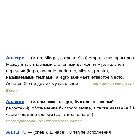
Аллегро
— (итал. Allegro; сокращ. All o) скоро, живо, проворно.
Междупятью главными степенями движения музыкальной
передачи (largo, andante,moderato, allegro, presto),
называемыми темпами, allegro занимаетчетвертое место.
Аллегро более других музыкальных… …
Энциклопедия Брокгауза и
Ефрона
Аллегро
— (итальянское allegro, буквально веселый,
радостный), обозначение быстрого темпа, а также название 1 й
части сонатной формы (сонатное аллегро). …
Иллюстрированный энциклопедический словарь
АЛЛЕГРО
— (спец.). 1. нареч. О темпе исполнения