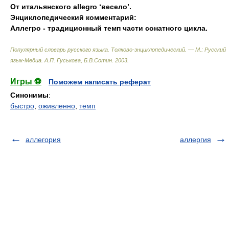
От итальянского allegro ‘весело’.
Энциклопедический комментарий:
Аллегро - традиционный темп части сонатного цикла.
Популярный словарь русского языка. Толково-энциклопедический. — М.: Русский
язык-Медиа
.
А.П. Гуськова, Б.В.Сотин
.
2003
.
Игры ⚽
Поможем написать реферат
Синонимы
:
быстро
,
оживленно
,
темп
аллегория
аллергия