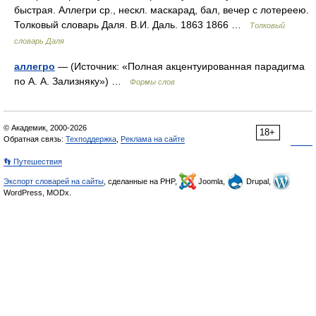
быстрая. Аллегри ср., нескл. маскарад, бал, вечер с лотереею.
Толковый словарь Даля. В.И. Даль. 1863 1866 …
Толковый
словарь Даля
аллегро
— (Источник: «Полная акцентуированная парадигма
по А. А. Зализняку») …
Формы слов
© Академик, 2000-2026
18+
Обратная связь:
Техподдержка
,
Реклама на сайте
👣 Путешествия
Экспорт словарей на сайты
, сделанные на PHP,
Joomla,
Drupal,
WordPress, MODx.