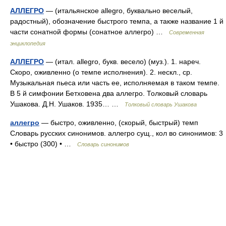
АЛЛЕГРО
— (итальянское allegro, буквально веселый,
радостный), обозначение быстрого темпа, а также название 1 й
части сонатной формы (сонатное аллегро) …
Современная
энциклопедия
АЛЛЕГРО
— (итал. allegro, букв. весело) (муз.). 1. нареч.
Скоро, оживленно (о темпе исполнения). 2. нескл., ср.
Музыкальная пьеса или часть ее, исполняемая в таком темпе.
В 5 й симфонии Бетховена два аллегро. Толковый словарь
Ушакова. Д.Н. Ушаков. 1935… …
Толковый словарь Ушакова
аллегро
— быстро, оживленно, (скорый, быстрый) темп
Словарь русских синонимов. аллегро сущ., кол во синонимов: 3
• быстро (300) • …
Словарь синонимов