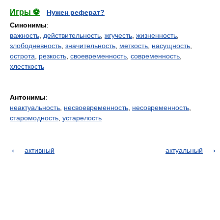
Игры ⚽
Нужен реферат?
Синонимы
:
важность
,
действительность
,
жгучесть
,
жизненность
,
злободневность
,
значительность
,
меткость
,
насущность
,
острота
,
резкость
,
своевременность
,
современность
,
хлесткость
Антонимы
:
неактуальность
,
несвоевременность
,
несовременность
,
старомодность
,
устарелость
активный
актуальный