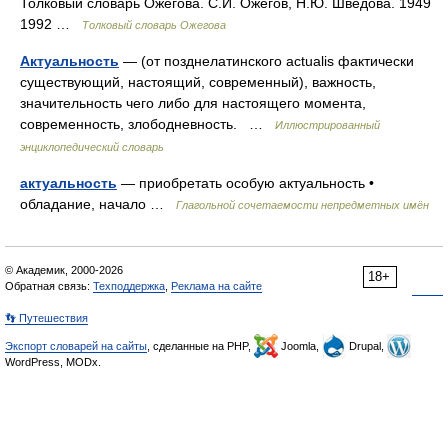
Толковый словарь Ожегова. С.И. Ожегов, Н.Ю. Шведова. 1949
1992 …
Толковый словарь Ожегова
Актуальность
— (от позднелатинского actualis фактически
существующий, настоящий, современный), важность,
значительность чего либо для настоящего момента,
современность, злободневность. …
Иллюстрированный
энциклопедический словарь
актуальность
— приобретать особую актуальность •
обладание, начало …
Глагольной сочетаемости непредметных имён
© Академик, 2000-2026
18+
Обратная связь:
Техподдержка
,
Реклама на сайте
👣 Путешествия
Экспорт словарей на сайты
, сделанные на PHP,
Joomla,
Drupal,
WordPress, MODx.