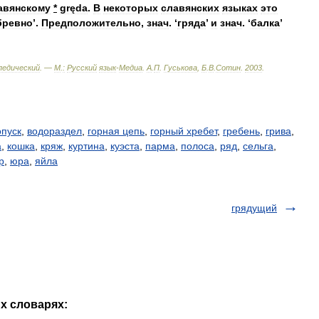
авянскому
*
gręda
.
В
некоторых
славянских
языках
это
бревно
’.
Предположительно
,
знач
. ‘
гряда
’
и
знач
. ‘
балка
’
педический
. —
М
.
:
Русский
язык
-
Медиа
.
А
.
П
.
Гуськова
,
Б
.
В
.
Сотин
.
2003
.
опуск
,
водораздел
,
горная цепь
,
горный хребет
,
гребень
,
грива
,
а
,
кошка
,
кряж
,
куртина
,
куэста
,
парма
,
полоса
,
ряд
,
сельга
,
р
,
юра
,
яйла
грядущий
их словарях: