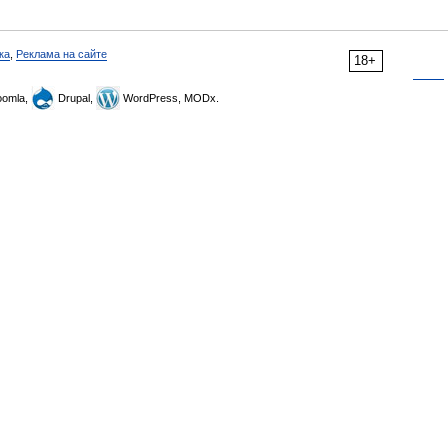
ка
,
Реклама на сайте
18+
omla,
Drupal,
WordPress, MODx.