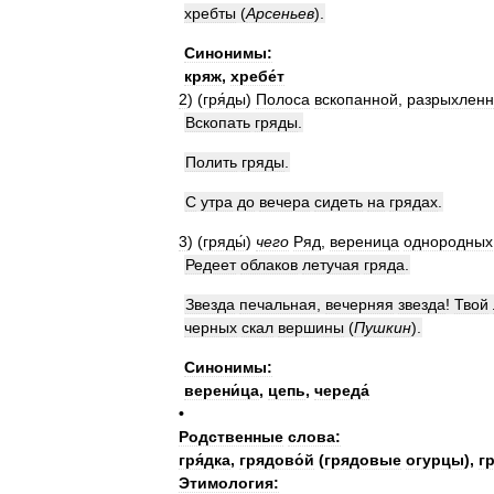
хребты
(
Арсеньев
)
.
Синонимы:
кряж
,
хребе́т
2
)
(
гря́ды
)
Полоса
вскопанной
,
разрыхлен
Вскопать
гряды
.
Полить
гряды
.
С
утра
до
вечера
сидеть
на
грядах
.
3
)
(
гряды́
)
чего
Ряд
,
вереница
однородных
Редеет
облаков
летучая
гряда
.
Звезда
печальная
,
вечерняя
звезда
!
Твой
черных
скал
вершины
(
Пушкин
)
.
Синонимы:
верени́ца
,
цепь
,
череда́
•
Родственные
слова:
гря́дка
,
грядово́й
(
грядовые
огурцы
)
,
г
Этимология: