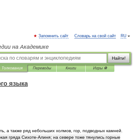
Запомнить сайт
Словарь на свой сайт
RU
едии на Академике
Найти!
Толкования
Переводы
Книги
Игры ⚽
го языка
ть
,
а
также
ряд
небольших
холмов
,
гор
,
подводных
камней
.
окая
гряда
Сихоте
-
Алиня
;
на
севере
тоже
тянулись
горные