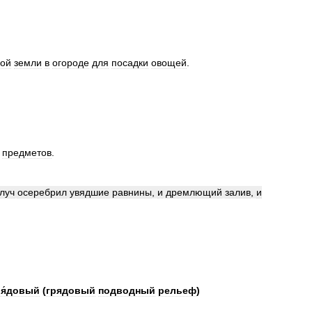
ной
земли
в
огороде
для
посадки
овощей
.
предметов
.
луч
осеребрил
увядшие
равнины
,
и
дремлющий
залив
,
и
ря́довый
(
грядовый
подводный
рельеф
)