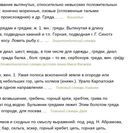
вание вытянутых, относительно невысоких положительных
: конечно моренные, озовые (отложенные талыми
го происхождния) и др. Гряда… …
Википедия
 грядам и грядам; ж. 1. мн.: гряды. Вытянутая в длину
 подводных камней и т.п. Горная, подводная г. Г. Сихотэ
х косу. Ловить рыбу с… …
Энциклопедический словарь
 диал. шест, жердь, в том числе для одежды , грядки, диал.
. грѩда балка , болг. греда – то же, сербохорв. греда, вин. гре̑ду
Этимологический словарь русского языка Макса Фасмера
, жен. 1. Узкая полоса вскопанной земли в огороде или
яд небольших гор, цепь холмов (книжн.). Урало Карпатская
их в одном направлении… …
Толковый словарь Ушакова
 возвышение, гребень; горный кряж, хребтик, грива по
кат под водою. Булыжник грядами лежит. Этим болотом гряда
 в огороде, для посева …
Толковый словарь Даля
имов и сходных по смыслу выражений. под. ред. Н. Абрамова,
 бар, сельга, эскер, горный хребет, цепь, горная цепь,