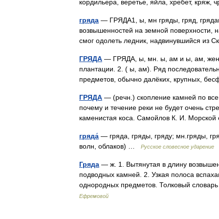
кордильера, веретье, яйла, хребет, кряж,
гряда
— ГРЯДА1, ы, мн гряды, гряд, гряда
возвышенностей на земной поверхности, на
смог одолеть ледник, надвинувшийся из
ГРЯДА
— ГРЯДА, ы, мн. ы, ам и ы, ам, жен.
плантации. 2. ( ы, ам). Ряд последовате
предметов, обычно далёких, крупных, 
ГРЯДА
— (речн.) скопление камней по все
почему и течение реки не будет очень стр
каменистая коса. Самойлов К. И. Морско
гряда́
— гряда, гряды, гряду; мн.гряды, гря
волн, облаков) …
Русское словесное ударение
Гряда
— ж. 1. Вытянутая в длину возвышенн
подводных камней. 2. Узкая полоса вспаха
однородных предметов. Толковый словар
Ефремовой