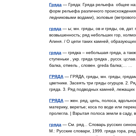
Гряда
— Гряда: Гряда рельефа общее наз
форм рельефа различного происхождения
ледниковыми водами), эоловые (ветрово
гряда
— ы; мн. гряды, ов и гряды, ов, дат.
возвышенность; ряд небольших гор, холмов,
Алиня. / О цепи таких камней, образующи
гряда
— грядка – небольшая гряда, а также
ступеньки , укр. гряда грядка , русск. цслав
балка, отмель , словен. greda балка;… …
ГРЯДА
— ГРЯДА, гряды, мн. гряды, грядам
цветнике. Засеять три гряды огурцов. 2. Р
гряда. 3. Ряд подводных камней, лежащ
ГРЯДА
— жен. ряд, цепь, полоса, вдольное
материку, веретье; коса по воде или пере
пролегла. | Взрытая полоса земли в саду,
гряда
— См. ряд... Словарь русских синон
М.: Русские словари, 1999. гряда гора, ряд;