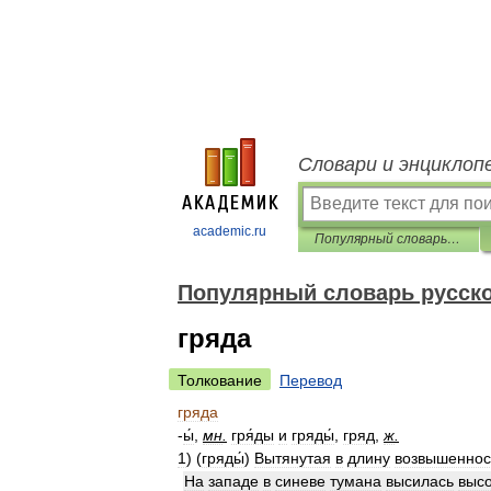
Словари и энциклоп
academic.ru
Популярный словарь русского языка
Популярный словарь русско
гряда
Толкование
Перевод
гряда
-
ы́
,
мн
.
гря́ды
и
гряды́
,
гряд
,
ж
.
1
)
(
гряды́
)
Вытянутая
в
длину
возвышеннос
На
западе
в
синеве
тумана
высилась
выс