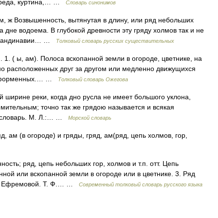
 чреда, куртина,… …
Словарь синонимов
м, ж Возвышенность, вытянутая в длину, или ряд небольших
 дне водоема. В глубокой древности эту гряду холмов так и не
 Скандинавии… …
Толковый словарь русских существительных
 1. ( ы, ам). Полоса вскопанной земли в огороде, цветнике, на
льно расположенных друг за другом или медленно движущихся
бесформенных.… …
Толковый словарь Ожегова
й ширине реки, когда дно русла не имеет большого уклона,
емительным; точно так же грядою называется и всякая
й словарь. М. Л.:… …
Морской словарь
д, ам (в огороде) и гряды, гряд, ам(ряд, цепь холмов, гор,
ость; ряд, цепь небольших гор, холмов и т.п. отт. Цепь
нной или вскопанной земли в огороде или в цветнике. 3. Ряд
ь Ефремовой. Т. Ф.… …
Современный толковый словарь русского языка