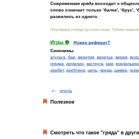
Современная
гряда
восходит
к
общесл
слово
означает
только
‘
балка
’,
‘
брус
’
,
‘
развились
из
одного
.
Популярный
словарь
русского
языка
.
Толково
-
энцикло
Игры ⚽
Нужен реферат?
Синонимы
:
атульга
,
бар
,
веретия
,
веретье
,
верея
,
вод
грядка
,
друмлин
,
заструга
,
кам
,
кордильер
хребет
,
хребтина
,
цепь
,
чреда
,
шивер
,
эске
грусть
Полезное
Смотреть что такое "гряда" в друг