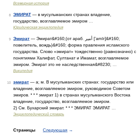
Всемирная история
ЭМИРАТ
— в мусульманских странах владение,
8
государство, возглавляемое эмиром …
Юридическая энциклопедия
Эмират
— Эмират&#160;(от араб. أمیر‎‎ [’amīr]&#160;
9
повелитель, вождь)&#160; форма правления исламского
государства. Слово «эмират» тождественно (равнозначно) с
понятиями Халифат, Султанат и Имамат, возглавляемое
эмиром. Эмират это не наследственная&#8230; …
Википедия
эмират
— а; м. В мусульманских странах: государство или
10
владение, возглавляемое эмиром, руководимое Советом
эмиров. * * * эмират 1) в странах мусульманского Востока
владение, государство, возглавляемое эмиром.
2) См. Бухарский эмират. * * * ЭМИРАТ ЭМИРАТ …
Энциклопедический словарь
Страницы
Следующая
→