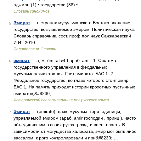
аджман (1) • государство (36) • …
Словарь синонимов
Эмират
— в странах мусульманского Востока владение,
5
государство, возглавляемое эмиром. Политическая наука:
Словарь справочник. сост. проф пол наук Санжаревский
И.И.. 2010 …
Политология. Словарь.
эмират
— а, м. émirat &LT;араб. amir. 1. Система
6
государственного управления в феодальных
мусульманских странах. Гнет эмирата. БАС 1. 2.
Феодальное государство, во главе которого стоит эмир.
БАС 1. На память приходят истории крохотных пустынных
эмиратов,&#8230; …
Исторический словарь галлицизмов русского языка
Эмират
— (emirate), назв. мусульм. терр. единицы,
7
управляемой эмиром (араб, amir господин , принц ), часто
объединявшим в своих руках гражд. и воен. власть. В
зависимости от могущества халифата, эмир мог быть либо
вассалом, к рого контролировали и при&#8230; …