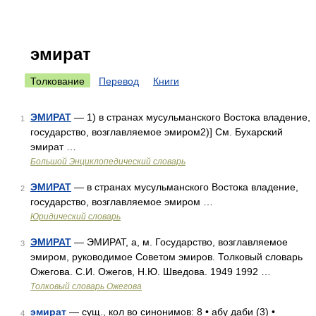
эмират
Толкование
Перевод
Книги
ЭМИРАТ
— 1) в странах мусульманского Востока владение,
1
государство, возглавляемое эмиром2)] См. Бухарский
эмират …
Большой Энциклопедический словарь
ЭМИРАТ
— в странах мусульманского Востока владение,
2
государство, возглавляемое эмиром …
Юридический словарь
ЭМИРАТ
— ЭМИРАТ, а, м. Государство, возглавляемое
3
эмиром, руководимое Советом эмиров. Толковый словарь
Ожегова. С.И. Ожегов, Н.Ю. Шведова. 1949 1992 …
Толковый словарь Ожегова
эмират
— сущ., кол во синонимов: 8 • абу даби (3) •
4