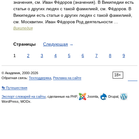
значения, см. Иван Фёдоров (значения). В Википедии есть
статьи о других людях с такой фамилией, см. Фёдоров. В
Википедии есть статьи о других людях с такой фамилией,
см. Москвитин. Иван Фёдоров Род деятельности …
Википедия
Страницы
Следующая
→
1
2
3
4
5
6
7
8
9
© Академик, 2000-2026
18+
Обратная связь:
Техподдержка
,
Реклама на сайте
👣 Путешествия
Экспорт словарей на сайты
, сделанные на PHP,
Joomla,
Drupal,
WordPress, MODx.