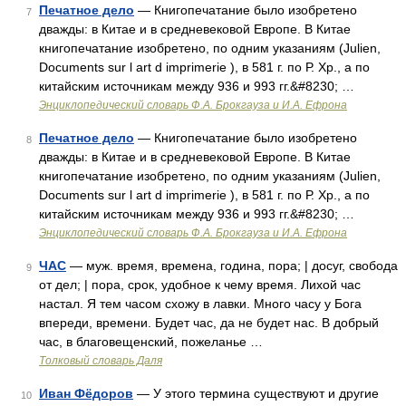
Печатное дело
— Книгопечатание было изобретено
7
дважды: в Китае и в средневековой Европе. В Китае
книгопечатание изобретено, по одним указаниям (Julien,
Documents sur l art d imprimerie ), в 581 г. по Р. Хр., а по
китайским источникам между 936 и 993 гг.&#8230; …
Энциклопедический словарь Ф.А. Брокгауза и И.А. Ефрона
Печатное дело
— Книгопечатание было изобретено
8
дважды: в Китае и в средневековой Европе. В Китае
книгопечатание изобретено, по одним указаниям (Julien,
Documents sur l art d imprimerie ), в 581 г. по Р. Хр., а по
китайским источникам между 936 и 993 гг.&#8230; …
Энциклопедический словарь Ф.А. Брокгауза и И.А. Ефрона
ЧАС
— муж. время, времена, година, пора; | досуг, свобода
9
от дел; | пора, срок, удобное к чему время. Лихой час
настал. Я тем часом схожу в лавки. Много часу у Бога
впереди, времени. Будет час, да не будет нас. В добрый
час, в благовещенский, пожеланье …
Толковый словарь Даля
Иван Фёдоров
— У этого термина существуют и другие
10