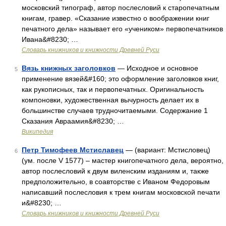
московский типограф, автор послесловий к старопечатным
книгам, гравер. «Сказание известно о воображении книг
печатного дела» называет его «учеником» первопечатников
Ивана&#8230; …
Словарь книжников и книжности Древней Руси
Вязь книжных заголовков
— Исходное и основное
5
применение вязей&#160; это оформление заголовков книг,
как рукописных, так и первопечатных. Оригинальность
компоновки, художественная вычурность делает их в
большинстве случаев трудночитаемыми. Содержание 1
Сказания Авраамия&#8230; …
Википедия
Петр Тимофеев Мстиславец
— (вариант: Мстисловец)
6
(ум. после V 1577) – мастер книгопечатного дела, вероятно,
автор послесловий к двум виленским изданиям и, также
предположительно, в соавторстве с Иваном Федоровым
написавший послесловия к трем книгам московской печати
и&#8230; …
Словарь книжников и книжности Древней Руси