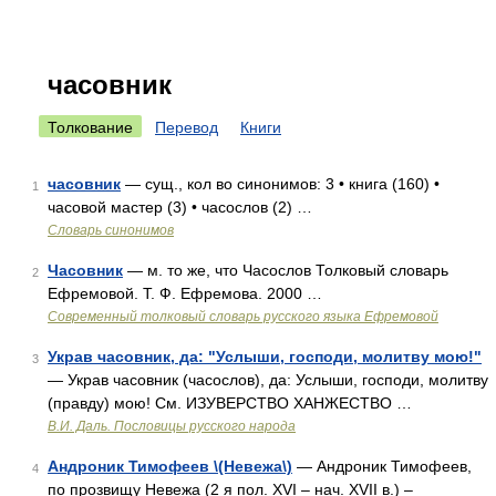
часовник
Толкование
Перевод
Книги
часовник
— сущ., кол во синонимов: 3 • книга (160) •
1
часовой мастер (3) • часослов (2) …
Словарь синонимов
Часовник
— м. то же, что Часослов Толковый словарь
2
Ефремовой. Т. Ф. Ефремова. 2000 …
Современный толковый словарь русского языка Ефремовой
Украв часовник, да: "Услыши, господи, молитву мою!"
3
— Украв часовник (часослов), да: Услыши, господи, молитву
(правду) мою! См. ИЗУВЕРСТВО ХАНЖЕСТВО …
В.И. Даль. Пословицы русского народа
Андроник Тимофеев \(Невежа\)
— Андроник Тимофеев,
4
по прозвищу Невежа (2 я пол. XVI – нач. XVII в.) –