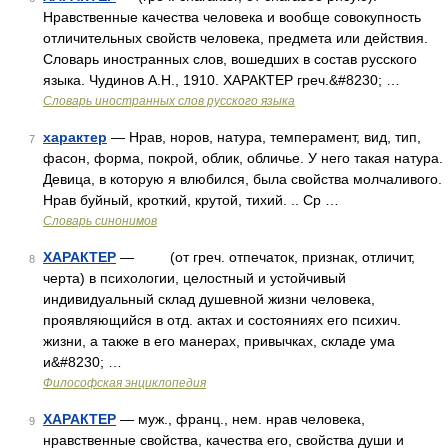
Нравственные качества человека и вообще совокупность
отличительных свойств человека, предмета или действия.
Словарь иностранных слов, вошедших в состав русского
языка. Чудинов А.Н., 1910. ХАРАКТЕР греч.&#8230; …
Словарь иностранных слов русского языка
характер
— Нрав, норов, натура, темперамент, вид, тип,
7
фасон, форма, покрой, облик, обличье. У него такая натура.
Девица, в которую я влюбился, была свойства молчаливого.
Нрав буйный, кроткий, крутой, тихий. .. Ср …
Словарь синонимов
ХАРАКТЕР
— (от греч. отпечаток, признак, отличит,
8
черта) в психологии, целостный и устойчивый
индивидуальный склад душевной жизни человека,
проявляющийся в отд. актах и состояниях его психич.
жизни, а также в его манерах, привычках, складе ума
и&#8230; …
Философская энциклопедия
ХАРАКТЕР
— муж., франц., нем. нрав человека,
9
нравственные свойства, качества его, свойства души и