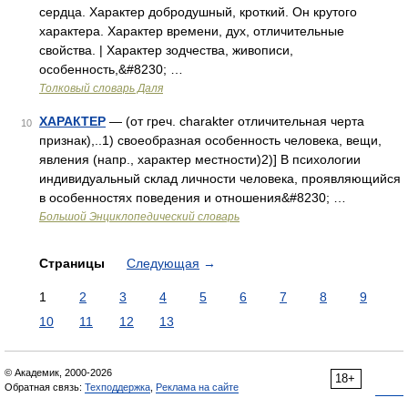
сердца. Характер добродушный, кроткий. Он крутого
характера. Характер времени, дух, отличительные
свойства. | Характер зодчества, живописи,
особенность,&#8230; …
Толковый словарь Даля
ХАРАКТЕР
— (от греч. charakter отличительная черта
10
признак),..1) своеобразная особенность человека, вещи,
явления (напр., характер местности)2)] В психологии
индивидуальный склад личности человека, проявляющийся
в особенностях поведения и отношения&#8230; …
Большой Энциклопедический словарь
Страницы
Следующая
→
1
2
3
4
5
6
7
8
9
10
11
12
13
© Академик, 2000-2026
18+
Обратная связь:
Техподдержка
,
Реклама на сайте