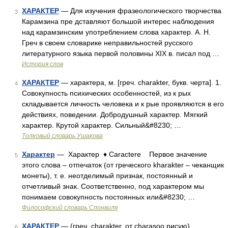
ХАРАКТЕР
— Для изучения фразеологического творчества
3
Карамзина пре дставляют большой интерес наблюдения
над карамзинским употреблением слова характер. А. Н.
Греч в своем словарике неправильностей русского
литературного языка первой половины XIX в. писал под …
История слов
ХАРАКТЕР
— характера, м. [греч. charakter, букв. черта]. 1.
4
Совокупность психических особенностей, из к рых
складывается личность человека и к рые проявляются в его
действиях, поведении. Добродушный характер. Мягкий
характер. Крутой характер. Сильный&#8230; …
Толковый словарь Ушакова
Характер
— Характер ♦ Caractere Первое значение
5
этого слова – отпечаток (от греческого kharakter – чеканщик
монеты), т. е. неотделимый признак, постоянный и
отчетливый знак. Соответственно, под характером мы
понимаем совокупность постоянных или&#8230; …
Философский словарь Спонвиля
ХАРАКТЕР
— (греч. charakter, от charasoo рисую).
6