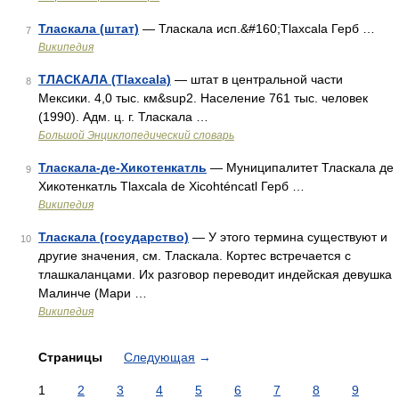
Тласкала (штат)
— Тласкала исп.&#160;Tlaxcala Герб …
7
Википедия
ТЛАСКАЛА (Tlaxcala)
— штат в центральной части
8
Мексики. 4,0 тыс. км&sup2. Население 761 тыс. человек
(1990). Адм. ц. г. Тласкала …
Большой Энциклопедический словарь
Тласкала-де-Хикотенкатль
— Муниципалитет Тласкала де
9
Хикотенкатль Tlaxcala de Xicohténcatl Герб …
Википедия
Тласкала (государство)
— У этого термина существуют и
10
другие значения, см. Тласкала. Кортес встречается с
тлашкаланцами. Их разговор переводит индейская девушка
Малинче (Мари …
Википедия
Страницы
Следующая
→
1
2
3
4
5
6
7
8
9