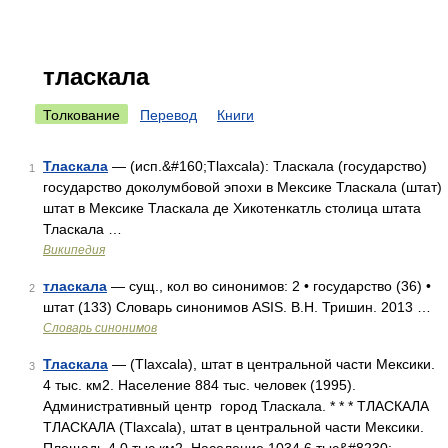
тласкала
Толкование
Перевод
Книги
Тласкала
— (исп.&#160;Tlaxcala): Тласкала (государство)
1
государство доколумбовой эпохи в Мексике Тласкала (штат)
штат в Мексике Тласкала де Хикотенкатль столица штата
Тласкала …
Википедия
тласкала
— сущ., кол во синонимов: 2 • государство (36) •
2
штат (133) Словарь синонимов ASIS. В.Н. Тришин. 2013 …
Словарь синонимов
Тласкала
— (Tlaxcala), штат в центральной части Мексики.
3
4 тыс. км2. Население 884 тыс. человек (1995).
Административный центр город Тласкала. * * * ТЛАСКАЛА
ТЛАСКАЛА (Tlaxcala), штат в центральной части Мексики.