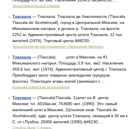
Площадь 4,0 тыс км2. Население 1034,6 тыс&#8230; …
Энциклопедический словарь
Тласкала
— Тласкала, Тласкала де Хикотенкатль (Tlaxcala,
4
Tlaxcala de Xicohténcatl), город в Центральной Мексике, на
Мексиканском нагорье, в долине р. Тласкала, на высоте
2252 м. Административный центр штата Тласкала. 12 тыс.
жителей (1976). Торговый центр.&#8230; …
Энциклопедический справочник «Латинская Америка»
Тласкала
— (Tlaxcala) штат в Мексике, на Ю.
5
Мексиканского нагорья. Площадь 3,9 тыс. км2. Население
459,6 тыс. жит. (1974). Административный центр г. Тласкала.
Преобладает мало товарное земледелие (кукуруза,
фасоль). Плантации агавы магей (занимают с …
Большая советская энциклопедия
Тласкала
— (Tlaxcala)Tlaxcala, 1)штат на В. центр.
6
Мексики; пл. 4016кв.км; 763680 чел. (1990). Это самый
маленький штат в Мексике; 2)(полное назв. Tlaxcala de
Xicohténcatl), адм. центр штата Тласкала, лежащий в 30 км к
С. от г.Пуэбла; 25000 жителей (1990).&#8230; …
Страны мира. Словарь