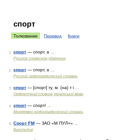
спорт
Толкование
Перевод
Книги
спорт
— спорт, а …
1
Русское словесное ударение
спорт
— спорт, а …
2
Русский орфографический словарь
спорт
— [спорт] ту, м. (на) т і …
3
Орфоепічний словник української мови
спорт
— спорт/ …
4
Морфемно-орфографический словарь
Спорт FM
— ЗАО «М ПУЛ+» …
5
Википедия