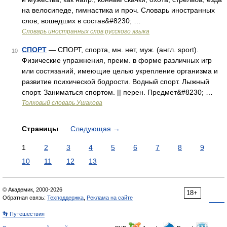
на велосипеде, гимнастика и проч. Словарь иностранных
слов, вошедших в состав&#8230; …
Словарь иностранных слов русского языка
СПОРТ
— СПОРТ, спорта, мн. нет, муж. (англ. sport).
10
Физические упражнения, преим. в форме различных игр
или состязаний, имеющие целью укрепление организма и
развитие психической бодрости. Водный спорт. Лыжный
спорт. Заниматься спортом. || перен. Предмет&#8230; …
Толковый словарь Ушакова
Страницы
Следующая
→
1
2
3
4
5
6
7
8
9
10
11
12
13
© Академик, 2000-2026
18+
Обратная связь:
Техподдержка
,
Реклама на сайте
👣 Путешествия