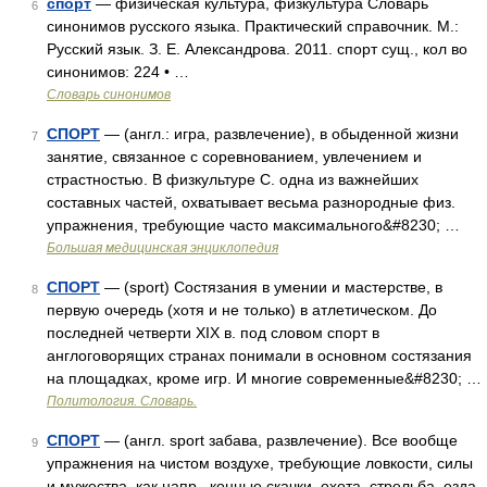
спорт
— физическая культура, физкультура Словарь
6
синонимов русского языка. Практический справочник. М.:
Русский язык. З. Е. Александрова. 2011. спорт сущ., кол во
синонимов: 224 • …
Словарь синонимов
СПОРТ
— (англ.: игра, развлечение), в обыденной жизни
7
занятие, связанное с соревнованием, увлечением и
страстностью. В физкультуре С. одна из важнейших
составных частей, охватывает весьма разнородные физ.
упражнения, требующие часто максимального&#8230; …
Большая медицинская энциклопедия
СПОРТ
— (sport) Состязания в умении и мастерстве, в
8
первую очередь (хотя и не только) в атлетическом. До
последней четверти XIX в. под словом спорт в
англоговорящих странах понимали в основном состязания
на площадках, кроме игр. И многие современные&#8230; …
Политология. Словарь.
СПОРТ
— (англ. sport забава, развлечение). Все вообще
9
упражнения на чистом воздухе, требующие ловкости, силы
и мужества, как напр., конные скачки, охота, стрельба, езда