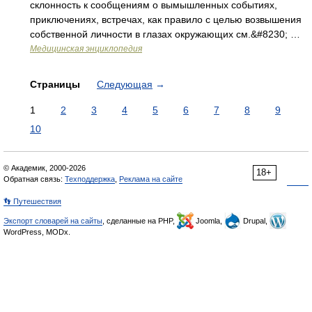
склонность к сообщениям о вымышленных событиях,
приключениях, встречах, как правило с целью возвышения
собственной личности в глазах окружающих см.&#8230; …
Медицинская энциклопедия
Страницы
Следующая
→
1
2
3
4
5
6
7
8
9
10
© Академик, 2000-2026
18+
Обратная связь:
Техподдержка
,
Реклама на сайте
👣 Путешествия
Экспорт словарей на сайты
, сделанные на PHP,
Joomla,
Drupal,
WordPress, MODx.