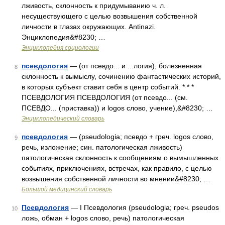
лживость, склонность к придумыванию ч. л.
несуществующего с целью возвышения собственной
личности в глазах окружающих. Antinazi.
Энциклопедия&#8230; …
Энциклопедия социологии
псевдология
— (от псевдо... и ...логия), болезненная
8
склонность к вымыслу, сочинению фантастических историй,
в которых субъект ставит себя в центр событий. * * *
ПСЕВДОЛОГИЯ ПСЕВДОЛОГИЯ (от псевдо... (см.
ПСЕВДО... (приставка)) и logos слово, учение),&#8230; …
Энциклопедический словарь
псевдология
— (pseudologia; псевдо + греч. logos слово,
9
речь, изложение; син. патологическая лживость)
патологическая склонность к сообщениям о вымышленных
событиях, приключениях, встречах, как правило, с целью
возвышения собственной личности во мнении&#8230; …
Большой медицинский словарь
Псевдология
— I Псевдология (pseudologia; греч. pseudos
10
ложь, обман + logos слово, речь) патологическая