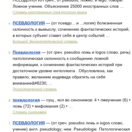
ПСЕВДОЛОГИЯ греч., от pseudos, ложно, и lego, говорю.
Ложное учение. Объяснение 25000 иностранных слов …
Словарь иностранных слов русского языка
ПСЕВДОЛОГИЯ
— (от псевдо... и ...логия) болезненная
4
склонность к вымыслу, сочинению фантастических историй,
в которых субъект ставит себя в центр событий …
Большой Энциклопедический словарь
Псевдология
— (от греч. pseudos ложь и logos слово, речь)
5
патологическая склонность к сообщению ложной
информации, к сочинению фантастических историй при
достаточном уровне интеллекта . Обусловлена, как
правило, желанием индивида обратить на себя
внимание&#8230; …
Психологический словарь
псевдология
— сущ., кол во синонимов: 4 • лжеучение (6) •
6
ложь (72) • мифомания (2) • …
Словарь синонимов
ПСЕВДОЛОГИЯ
— (от греч. pseudos ложь и iogos слово,
7
учение) англ. pseudology; нем. Pseudologie. Патологическая