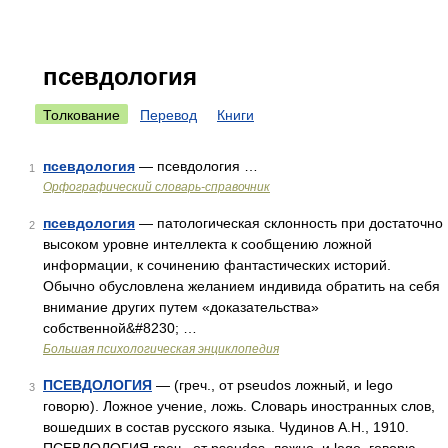
псевдология
Толкование
Перевод
Книги
псевдология
— псевдология …
1
Орфографический словарь-справочник
псевдология
— патологическая склонность при достаточно
2
высоком уровне интеллекта к сообщению ложной
информации, к сочинению фантастических историй.
Обычно обусловлена желанием индивида обратить на себя
внимание других путем «доказательства»
собственной&#8230; …
Большая психологическая энциклопедия
ПСЕВДОЛОГИЯ
— (греч., от pseudos ложный, и lego
3
говорю). Ложное учение, ложь. Словарь иностранных слов,
вошедших в состав русского языка. Чудинов А.Н., 1910.