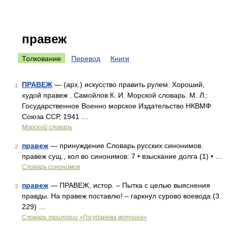
правеж
Толкование
Перевод
Книги
ПРАВЕЖ
— (арх.) искусство править рулем. Хороший,
1
худой правеж . Самойлов К. И. Морской словарь. М. Л.:
Государственное Военно морское Издательство НКВМФ
Союза ССР, 1941 …
Морской словарь
правеж
— принуждение Словарь русских синонимов.
2
правеж сущ., кол во синонимов: 7 • взыскание долга (1) • …
Словарь синонимов
правеж
— ПРАВЕЖ, истор. – Пытка с целью выяснения
3
правды. На правеж поставлю! – гаркнул сурово воевода (3.
229) …
Словарь трилогии «Государева вотчина»