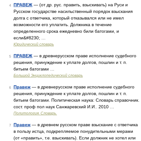
ПРАВЕЖ
— (от др. рус. править, взыскивать) на Руси и
4
Русском государстве насильственный порядок взыскания
долга с ответчика, который отказывался или не имел
возможности его уплатить. Должника в течение
определенного срока ежедневно били батогами, и
если&#8230; …
Юридический словарь
ПРАВЕЖ
— в древнерусском праве исполнение судебного
5
решения, принуждение к уплате долгов, пошлин и т. п.
битьем батогами …
Большой Энциклопедический словарь
Правеж
— в древнерусском праве исполнение судебного
6
решения, принуждение к уплате долгов, пошлин и т. п.
битьем батогами. Политическая наука: Словарь справочник.
сост. проф пол наук Санжаревский И.И.. 2010 …
Политология. Словарь.
Правеж
— в древнем русском праве взыскание с ответчика
7
в пользу истца, подкрепляемое понудительными мерами
(от «править», т.е. взыскивать). Если должник не хотел или