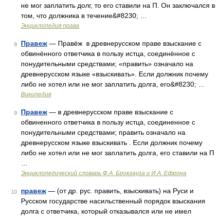
не мог заплатить долг, то его ставили на П. Он заключался в
том, что должника в течение&#8230; …
Энциклопедия права
Правеж
— Правёж в древнерусском праве взыскание с
8
обвинённого ответчика в пользу истца, соединённое с
понудительными средствами; «править» означало на
древнерусском языке «взыскивать». Если должник почему
либо не хотел или не мог заплатить долга, его&#8230; …
Википедия
Правеж
— в древнерусском праве взыскание с
9
обвиненного ответчика в пользу истца, соединенное с
понудительными средствами; править означало на
древнерусском языке взыскивать . Если должник почему
либо не хотел или не мог заплатить долга, его ставили на П
…
Энциклопедический словарь Ф.А. Брокгауза и И.А. Ефрона
правеж
— (от др. рус. править, взыскивать) на Руси и
10
Русском государстве насильственный порядок взыскания
долга с ответчика, который отказывался или не имел