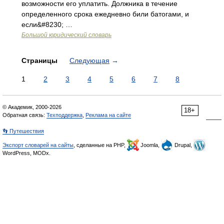
возможности его уплатить. Должника в течение
определенного срока ежедневно били батогами, и
если&#8230; …
Большой юридический словарь
Страницы
Следующая
→
1
2
3
4
5
6
7
8
© Академик, 2000-2026
18+
Обратная связь:
Техподдержка
,
Реклама на сайте
👣 Путешествия
Экспорт словарей на сайты
, сделанные на PHP,
Joomla,
Drupal,
WordPress, MODx.