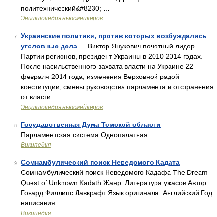
политехнический&#8230; …
Энциклопедия ньюсмейкеров
Украинские политики, против которых возбуждались
7
уголовные дела
— Виктор Янукович почетный лидер
Партии регионов, президент Украины в 2010 2014 годах.
После насильственного захвата власти на Украине 22
февраля 2014 года, изменения Верховной радой
конституции, смены руководства парламента и отстранения
от власти …
Энциклопедия ньюсмейкеров
Государственная Дума Томской области
—
8
Парламентская система Однопалатная …
Википедия
Сомнамбулический поиск Неведомого Кадата
—
9
Сомнамбулический поиск Неведомого Кадафа The Dream
Quest of Unknown Kadath Жанр: Литература ужасов Автор:
Говард Филлипс Лавкрафт Язык оригинала: Английский Год
написания …
Википедия