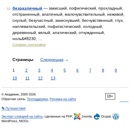
безразличный
— закисший, пофигический, прохладный,
10
отстраненный, апатичный, малочувствительный, неживой,
снулый, безучастный, закиснувший, бесчувственный, глух,
наплевательский, пофигистический, холодный,
деревянный, вялый, апатический, отчужденный,
ноль&#8230; …
Словарь синонимов
Страницы
Следующая
→
1
2
3
4
5
6
7
8
9
10
11
12
13
© Академик, 2000-2026
18+
Обратная связь:
Техподдержка
,
Реклама на сайте
👣 Путешествия
Экспорт словарей на сайты
, сделанные на PHP,
Joomla,
Drupal,
WordPress, MODx.