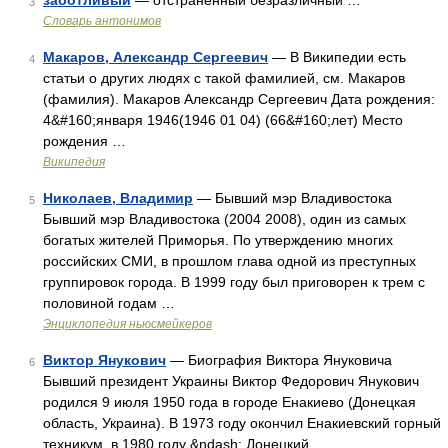
заботливый
— отстраненный безразличный …
3
Словарь антонимов
Макаров, Александр Сергеевич
— В Википедии есть
4
статьи о других людях с такой фамилией, см. Макаров
(фамилия). Макаров Александр Сергеевич Дата рождения:
4&#160;января 1946(1946 01 04) (66&#160;лет) Место
рождения …
Википедия
Николаев, Владимир
— Бывший мэр Владивостока
5
Бывший мэр Владивостока (2004 2008), один из самых
богатых жителей Приморья. По утверждению многих
российских СМИ, в прошлом глава одной из преступных
группировок города. В 1999 году был приговорен к трем с
половиной годам …
Энциклопедия ньюсмейкеров
Виктор Янукович
— Биография Виктора Януковича
6
Бывший президент Украины Виктор Федорович Янукович
родился 9 июля 1950 года в городе Енакиево (Донецкая
область, Украина). В 1973 году окончил Енакиевский горный
техникум, в 1980 году &ndash; Донецкий