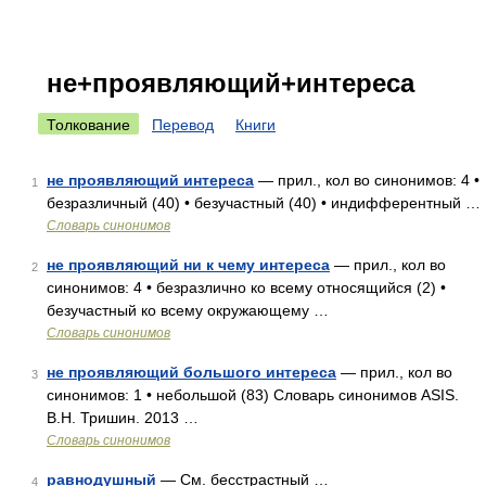
не+проявляющий+интереса
Толкование
Перевод
Книги
не проявляющий интереса
— прил., кол во синонимов: 4 •
1
безразличный (40) • безучастный (40) • индифферентный …
Словарь синонимов
не проявляющий ни к чему интереса
— прил., кол во
2
синонимов: 4 • безразлично ко всему относящийся (2) •
безучастный ко всему окружающему …
Словарь синонимов
не проявляющий большого интереса
— прил., кол во
3
синонимов: 1 • небольшой (83) Словарь синонимов ASIS.
В.Н. Тришин. 2013 …
Словарь синонимов
равнодушный
— См. бесстрастный …
4