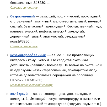
безразличный,&#8230; …
Словарь синонимов
безразличный
— закисший, пофигический, прохладный,
8
отстраненный, апатичный, малочувствительный, неживой,
снулый, безучастный, закиснувший, бесчувственный, глух,
наплевательский, пофигистический, холодный,
деревянный, вялый, апатический, отчужденный,
ноль&#8230; …
Словарь синонимов
незаинтересо́ванный
— ая, ое. 1. Не проявляющий
9
интереса к кому , чему л. Его сердитая охотничья
дотошность нравилась Козыреву. Не только на охоте, но и
всюду скучны незаинтересованные, покладистые люди,
готовые довольствоваться серединкой на половинку.
Нагибин, На&#8230; …
Малый академический словарь
холо́дный
— ая, ое; холоден, дна, дно, холодны и
10
холодны. 1. Имеющий низкую температуру, с низкой или
относительно низкой температурой (воздуха, воды и т. п.).