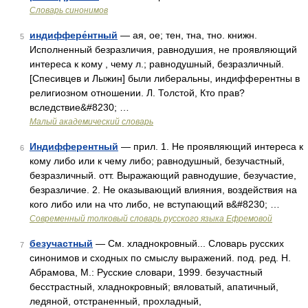
Словарь синонимов
индиффере́нтный
— ая, ое; тен, тна, тно. книжн.
5
Исполненный безразличия, равнодушия, не проявляющий
интереса к кому , чему л.; равнодушный, безразличный.
[Спесивцев и Лыжин] были либеральны, индифферентны в
религиозном отношении. Л. Толстой, Кто прав?
вследствие&#8230; …
Малый академический словарь
Индифферентный
— прил. 1. Не проявляющий интереса к
6
кому либо или к чему либо; равнодушный, безучастный,
безразличный. отт. Выражающий равнодушие, безучастие,
безразличие. 2. Не оказывающий влияния, воздействия на
кого либо или на что либо, не вступающий в&#8230; …
Современный толковый словарь русского языка Ефремовой
безучастный
— См. хладнокровный... Словарь русских
7
синонимов и сходных по смыслу выражений. под. ред. Н.
Абрамова, М.: Русские словари, 1999. безучастный
бесстрастный, хладнокровный; вяловатый, апатичный,
ледяной, отстраненный, прохладный,