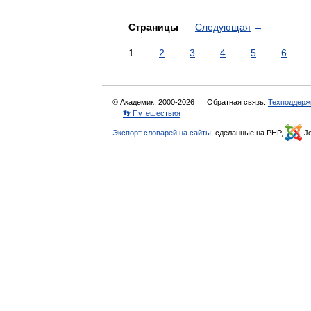
Страницы
Следующая
→
1
2
3
4
5
6
© Академик, 2000-2026
Обратная связь:
Техподдерж
👣 Путешествия
Экспорт словарей на сайты
, сделанные на PHP,
Jo