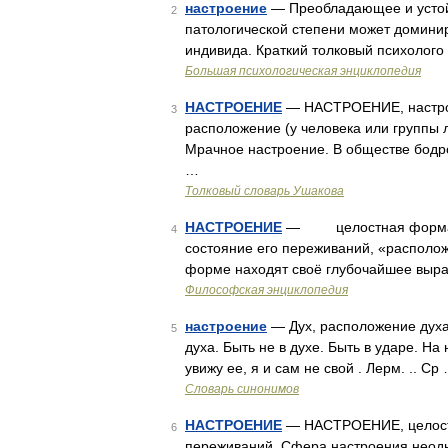
настроение
— Преобладающее и устойч
2
патологической степени может домини
индивида. Краткий толковый психолого 
Большая психологическая энциклопедия
НАСТРОЕНИЕ
— НАСТРОЕНИЕ, настроен
3
расположение (у человека или группы 
Мрачное настроение. В обществе бодр
…
Толковый словарь Ушакова
НАСТРОЕНИЕ
— целостная форма жи
4
состояние его переживаний, «располож
форме находят своё глубочайшее выр
Философская энциклопедия
настроение
— Дух, расположение духа
5
духа. Быть не в духе. Быть в ударе. На 
увижу ее, я и сам не свой . Лерм. .. Ср
Словарь синонимов
НАСТРОЕНИЕ
— НАСТРОЕНИЕ, целостн
6
переживаний. Сфера настроения неод