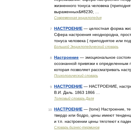
жизненного тонуса человека (приподня
выраженных&#8230; …
Современная энциклопедия
НАСТРОЕНИЕ
— целостная форма жиз
7
Сфера настроения неоднородна, прост
тонуса человека ( приподнятое или по
Большой Энциклопедический словарь
Настроение
— эмоциональное состояни
8
осознанной привязки к определенным 
которая позволяет рассматривать наст
Психологический словарь
НАСТРОЕНИЕ
— НАСТРОЕНИЕ, настрой,
9
В.И. Даль. 1863 1866 …
Толковый словарь Даля
НАСТРОЕНИЕ
— (tone) Настроение, т
10
твердо или бодро, цены имеют тенденц
и т.п. настроении цены тяготеют к пад
Словарь бизнес-терминов