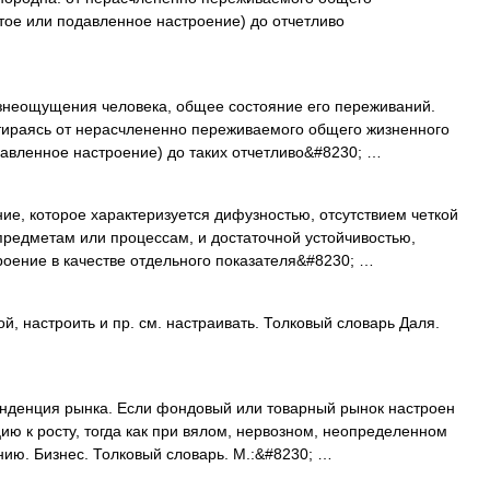
тое или подавленное настроение) до отчетливо
неощущения человека, общее состояние его переживаний.
ираясь от нерасчлененно переживаемого общего жизненного
давленное настроение) до таких отчетливо&#8230; …
е, которое характеризуется дифузностью, отсутствием четкой
предметам или процессам, и достаточной устойчивостью,
роение в качестве отдельного показателя&#8230; …
 настроить и пр. см. настраивать. Толковый словарь Даля.
енденция рынка. Если фондовый или товарный рынок настроен
ию к росту, тогда как при вялом, нервозном, неопределенном
ению. Бизнес. Толковый словарь. М.:&#8230; …