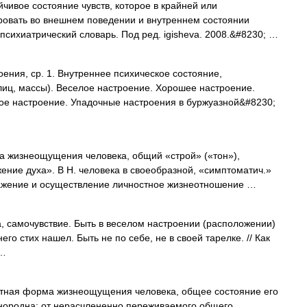
ивое состояние чувств, которое в крайней или
ровать во внешнем поведении и внутреннем состоянии
психиатрический словарь. Под ред. igisheva. 2008.&#8230; …
ия, ср. 1. Внутреннее психическое состояние,
лиц, массы). Веселое настроение. Хорошее настроение.
ое настроение. Упадочные настроения в буржуазной&#8230;
знеощущения человека, общий «строй» («тон»),
ение духа». В Н. человека в своеобразной, «симптоматич.»
ажение и осуществление личностное жизнеотношение …
, самочувствие. Быть в веселом настроении (расположении)
него стих нашел. Быть не по себе, не в своей тарелке. // Как
 …
ая форма жизнеощущения человека, общее состояние его
нородна: от нерасчлененно переживаемого общего