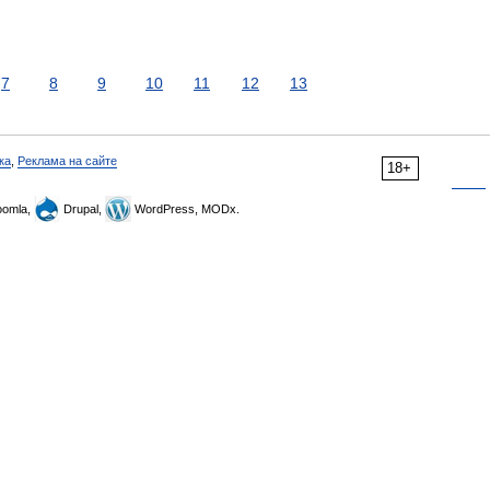
7
8
9
10
11
12
13
ка
,
Реклама на сайте
18+
omla,
Drupal,
WordPress, MODx.