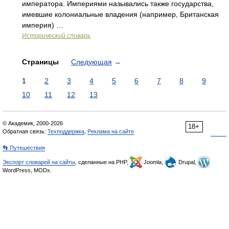
императора. Империями назывались также государства,
имевшие колониальные владения (например, Британская
империя) …
Исторический словарь
Страницы
Следующая
→
1
2
3
4
5
6
7
8
9
10
11
12
13
© Академик, 2000-2026
18+
Обратная связь:
Техподдержка
,
Реклама на сайте
👣 Путешествия
Экспорт словарей на сайты
, сделанные на PHP,
Joomla,
Drupal,
WordPress, MODx.