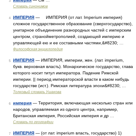
империя
— См …
3
Словарь синонимов
ИМПЕРИЯ
— ИМПЕРИЯ (от лат. Imperium империя)
4
сложное государственное образование (сверхгосударство),
унитарное объединение разнородных частей с имперским
центром, странойметрополией, создающей империю и
управляющей ею и ее составными частями,&#8230; …
Философская энциклопедия
ИМПЕРИЯ
— ИМПЕРИЯ, империи, жен. (лат. imperium,
5
букв. верховная власть). Монархическое государство, глава
которого носит титул императора. Падение Римской
империи. || период императорской власти в каком нибудь
государстве (ист.). Римская литература эпохи&#8230; …
Толковый словарь Ушакова
империя
— Территория, включающая несколько стран или
6
народов, управляемая из одного центра, например,
Британская империя, Российская империя и др …
Словарь по географии
ИМПЕРИЯ
— (от лат. imperium власть, государство) 1)
7