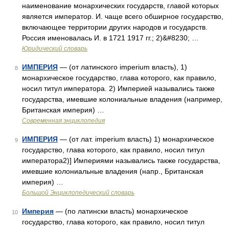
наименование монархических государств, главой которых
является император. И. чаще всего обширное государство,
включающее территории других народов и государств.
Россия именовалась И. в 1721 1917 гг.; 2)&#8230; …
Юридический словарь
ИМПЕРИЯ
— (от латинского imperium власть), 1)
8
монархическое государство, глава которого, как правило,
носил титул императора. 2) Империей назывались также
государства, имевшие колониальные владения (например,
Британская империя) …
Современная энциклопедия
ИМПЕРИЯ
— (от лат. imperium власть) 1) монархическое
9
государство, глава которого, как правило, носил титул
императора2)] Империями назывались также государства,
имевшие колониальные владения (напр., Британская
империя) …
Большой Энциклопедический словарь
Империя
— (по латински власть) монархическое
10
государство, глава которого, как правило, носил титул