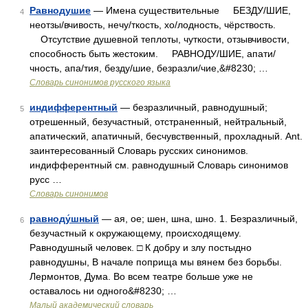
Равнодушие
— Имена существительные БЕЗДУ/ШИЕ,
4
неотзы/вчивость, нечу/ткость, хо/лодность, чёрствость.
Отсутствие душевной теплоты, чуткости, отзывчивости,
способность быть жестоким. РАВНОДУ/ШИЕ, апати/
чность, апа/тия, безду/шие, безразли/чие,&#8230; …
Словарь синонимов русского языка
индифферентный
— безразличный, равнодушный;
5
отрешенный, безучастный, отстраненный, нейтральный,
апатический, апатичный, бесчувственный, прохладный. Ant.
заинтересованный Словарь русских синонимов.
индифферентный см. равнодушный Словарь синонимов
русс …
Словарь синонимов
равноду́шный
— ая, ое; шен, шна, шно. 1. Безразличный,
6
безучастный к окружающему, происходящему.
Равнодушный человек. □ К добру и злу постыдно
равнодушны, В начале поприща мы вянем без борьбы.
Лермонтов, Дума. Во всем театре больше уже не
оставалось ни одного&#8230; …
Малый академический словарь