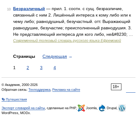
Безразличный
— прил. 1. соотн. с сущ. безразличие,
10
связанный с ним 2. Лишённый интереса к кому либо или к
чему либо; равнодушный, безучастный. отт. Выражающий
равнодушие, безучастие; преисполненный равнодушия. 3.
Не представляющий интереса для кого либо, не&#8230; …
Современный толковый словарь русского языка Ефремовой
Страницы
Следующая
→
1
2
3
4
© Академик, 2000-2026
18+
Обратная связь:
Техподдержка
,
Реклама на сайте
👣 Путешествия
Экспорт словарей на сайты
, сделанные на PHP,
Joomla,
Drupal,
WordPress, MODx.