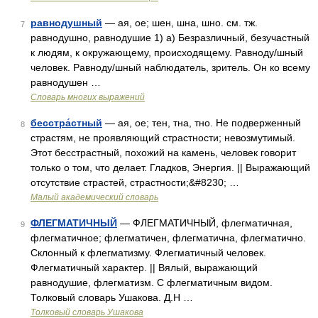
равнодушный
— ая, ое; шен, шна, шно. см. тж.
7
равнодушно, равнодушие 1) а) Безразличный, безучастный
к людям, к окружающему, происходящему. Равноду/шный
человек. Равноду/шный наблюдатель, зритель. Он ко всему
равнодушен …
Словарь многих выражений
бесстра́стный
— ая, ое; тен, тна, тно. Не подверженный
8
страстям, не проявляющий страстности; невозмутимый.
Этот бесстрастный, похожий на камень, человек говорит
только о том, что делает. Гладков, Энергия. || Выражающий
отсутствие страстей, страстности;&#8230; …
Малый академический словарь
ФЛЕГМАТИЧНЫЙ
— ФЛЕГМАТИЧНЫЙ, флегматичная,
9
флегматичное; флегматичен, флегматична, флегматично.
Склонный к флегматизму. Флегматичный человек.
Флегматичный характер. || Вялый, выражающий
равнодушие, флегматизм. С флегматичным видом.
Толковый словарь Ушакова. Д.Н …
Толковый словарь Ушакова