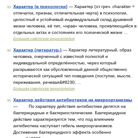
Характер (в психологии)
— Характер (от греч. charakter ≈
93
отпечаток, признак, отличительная черта) в психологии,
целостный и устойчивый индивидуальный склад душевной
жизни человека, её тип, «нрав» человека, проявляющийся в
отдельных актах и состояниях его психической жизни …
Большая советская энциклопедия
Характер (литератур.)
— Характер литературный, образ
94
человека, очерченный с известной полнотой и
индивидуальной определённостью, через который
раскрываются как обусловленный данной общественно
исторической ситуацией тип поведения (поступки, мысли,
переживания, речевая&#8230; …
Большая советская энциклопедия
Характер действия антибиотиков на микроорганизмы
95
— По характеру действия антибиотики делятся на
бактерицидные и бактериостатические. Бактерицидное
действие характеризуется тем, что под влиянием
антибиотика наступает гибель микроорганизмов.
Достижение бактерицидного эффекта особенно