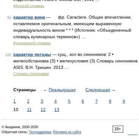
Морской словарь
характер вина
— фр. Caractere. Общее впечатление,
99
оставляемое оригинальным, имеющим выраженную
индивидуальность вином * * * (Источник: «Объединенный
словарь кулинарных терминов») …
Кулинарный словарь
характер погоды
— сущ., кол во синонимов: 2 •
100
метеообстановка (3) • метеоусловия (3) Словарь синонимов
ASIS. В.Н. Тришин. 2013 …
Словарь синонимов
Страницы
←
Предыдущая
Следующая
→
1
2
3
4
5
6
7
8
9
10
11
12
13
© Академик, 2000-2026
18+
Обратная связь:
Техподдержка
,
Реклама на сайте