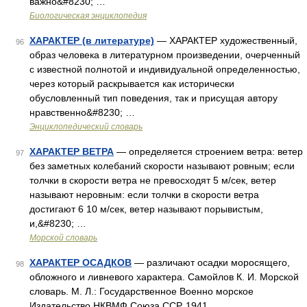
важно&#8230; …
Биологическая энциклопедия
ХАРАКТЕР (в литературе)
— ХАРАКТЕР художественный,
96
образ человека в литературном произведении, очерченный
с известной полнотой и индивидуальной определенностью,
через который раскрывается как исторически
обусловленный тип поведения, так и присущая автору
нравственно&#8230; …
Энциклопедический словарь
ХАРАКТЕР ВЕТРА
— определяется строением ветра: ветер
97
без заметных колебаний скорости называют ровным; если
толчки в скорости ветра не превосходят 5 м/сек, ветер
называют неровным: если толчки в скорости ветра
достигают 6 10 м/сек, ветер называют порывистым,
и,&#8230; …
Морской словарь
ХАРАКТЕР ОСАДКОВ
— различают осадки моросящего,
98
обложного и ливневого характера. Самойлов К. И. Морской
словарь. М. Л.: Государственное Военно морское
Издательство НКВМФ Союза ССР, 1941 …