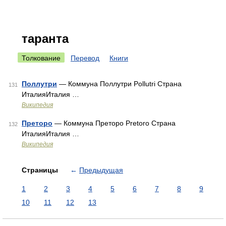
таранта
Толкование
Перевод
Книги
Поллутри
— Коммуна Поллутри Pollutri Страна
131
ИталияИталия …
Википедия
Преторо
— Коммуна Преторо Pretoro Страна
132
ИталияИталия …
Википедия
Страницы
←
Предыдущая
1
2
3
4
5
6
7
8
9
10
11
12
13