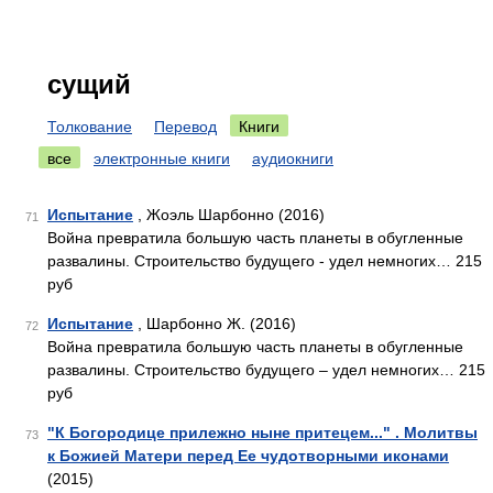
сущий
Толкование
Перевод
Книги
все
электронные книги
аудиокниги
Испытание
, Жоэль Шарбонно (2016)
71
Война превратила большую часть планеты в обугленные
развалины. Строительство будущего - удел немногих… 215
руб
Испытание
, Шарбонно Ж. (2016)
72
Война превратила большую часть планеты в обугленные
развалины. Строительство будущего – удел немногих… 215
руб
"К Богородице прилежно ныне притецем..." . Молитвы
73
к Божией Матери перед Ее чудотворными иконами
(2015)