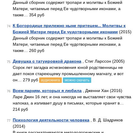
Данный сборник содержит тропари и молитвы к Божией
Матери, читаемые перед Ее чудотворными иконами, а
также… 354 руб
К Богородице прилежно ныне притецем... Молитвы к
74
Божией Матери перед Ее чудотворными иконами
(2015)
Данный сборник содержит тропари и молитвы к Божией
Матери, читаемые перед Ее чудотворными иконами, а
также… 260 руб
Девушка с татуировкой дракона
, Стиг Ларссон (2005)
75
Сорок лет загадка исчезновения юной родственницы не
дает покоя стареющему промышленному магнату, и вот
он… 279 руб
аудиокнига
можно скачать
Всем парням, которых я любила
, Дженни Хан (2016)
76
Ларе Джин 16 лет, и она никогда не выставляет свои чувства
напоказ, а изливает душу в письмах, которые хранит в…
214 руб
Психология деятельности человека
, В. Д. Шадриков
77
(2014)
В книге рассматриваются методологические и