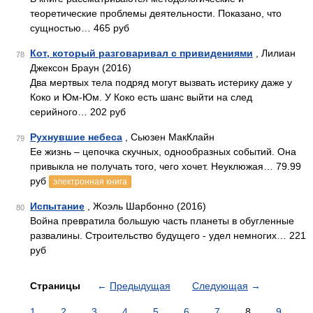
теоретические проблемы деятельности. Показано, что
сущностью… 465 руб
Кот, который разговаривал с привидениями
, Лилиан
78
Джексон Браун (2016)
Два мертвых тела подряд могут вызвать истерику даже у
Коко и Юм-Юм. У Коко есть шанс выйти на след
серийного… 202 руб
Рухнувшие небеса
, Сьюзен МакКлайн
79
Ее жизнь – цепочка скучных, однообразных событий. Она
привыкла не получать того, чего хочет. Неуклюжая… 79.99
руб
электронная книга
Испытание
, Жоэль Шарбонно (2016)
80
Война превратила большую часть планеты в обугленные
развалины. Строительство будущего - удел немногих… 221
руб
Страницы
←
Предыдущая
Следующая
→
1
2
3
4
5
6
7
8
9