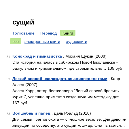
сущий
Толкование
Перевод
Книги
все
электронные книги
аудиокниги
Конокрад и гимназистка
, Михаил Щукин (2008)
31
Эта история началась в сибирском Ново-Николаевске -
разгульном и криминальном, где стремительно… 135 руб
Легкий способ наслаждаться авиаперелетами
, Карр
32
Аллен (2007)
Аллен Карр, автор бестселлера "Легкий способ бросить
курить", успешно применял созданную им методику для…
167 руб
Волшебный палец
, Даль Роальд (2018)
33
Для семьи Греггов охота — сплошное веселье. Для девочки,
живущей по соседству, это сущий кошмар. Она пытается…