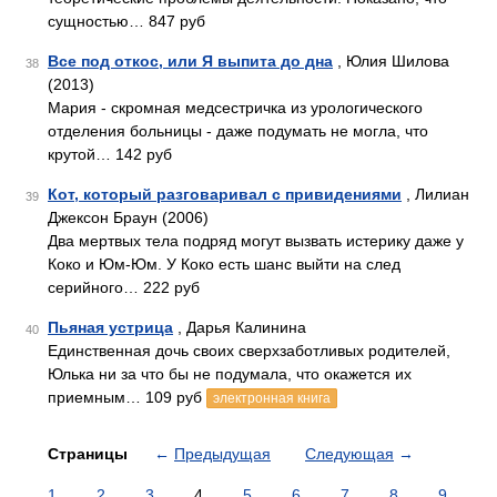
сущностью… 847 руб
Все под откос, или Я выпита до дна
, Юлия Шилова
38
(2013)
Мария - скромная медсестричка из урологического
отделения больницы - даже подумать не могла, что
крутой… 142 руб
Кот, который разговаривал с привидениями
, Лилиан
39
Джексон Браун (2006)
Два мертвых тела подряд могут вызвать истерику даже у
Коко и Юм-Юм. У Коко есть шанс выйти на след
серийного… 222 руб
Пьяная устрица
, Дарья Калинина
40
Единственная дочь своих сверхзаботливых родителей,
Юлька ни за что бы не подумала, что окажется их
приемным… 109 руб
электронная книга
Страницы
←
Предыдущая
Следующая
→
1
2
3
4
5
6
7
8
9