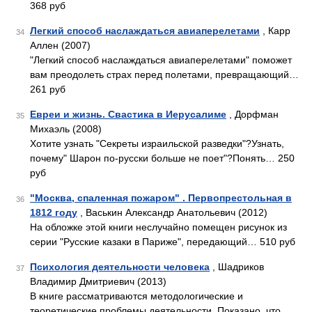
368 руб
Легкий способ наслаждаться авиаперелетами
, Карр
34
Аллен (2007)
"Легкий способ наслаждаться авиаперелетами" поможет
вам преодолеть страх перед полетами, превращающий…
261 руб
Евреи и жизнь. Свастика в Иерусалиме
, Дорфман
35
Михаэль (2008)
Хотите узнать "Секреты израильской разведки"?Узнать,
почему" Шарон по-русски больше не поет"?Понять… 250
руб
"Москва, спаленная пожаром" . Первопрестольная в
36
1812 году
, Васькин Александр Анатольевич (2012)
На обложке этой книги неслучайно помещен рисунок из
серии "Русские казаки в Париже", передающий… 510 руб
Психология деятельности человека
, Шадриков
37
Владимир Дмитриевич (2013)
В книге рассматриваются методологические и
теоретические проблемы деятельности. Показано, что