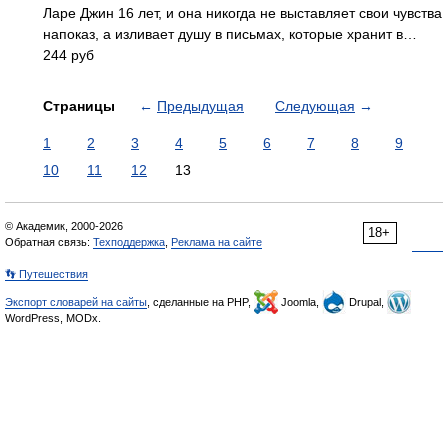
Ларе Джин 16 лет, и она никогда не выставляет свои чувства
напоказ, а изливает душу в письмах, которые хранит в…
244 руб
Страницы
←
Предыдущая
Следующая
→
1
2
3
4
5
6
7
8
9
10
11
12
13
© Академик, 2000-2026
18+
Обратная связь:
Техподдержка
,
Реклама на сайте
👣 Путешествия
Экспорт словарей на сайты
, сделанные на PHP,
Joomla,
Drupal,
WordPress, MODx.