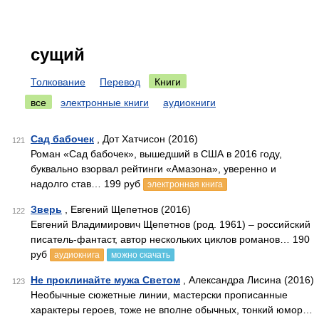
сущий
Толкование
Перевод
Книги
все
электронные книги
аудиокниги
Сад бабочек
, Дот Хатчисон (2016)
121
Роман «Сад бабочек», вышедший в США в 2016 году,
буквально взорвал рейтинги «Амазона», уверенно и
надолго став… 199 руб
электронная книга
Зверь
, Евгений Щепетнов (2016)
122
Евгений Владимирович Щепетнов (род. 1961) – российский
писатель-фантаст, автор нескольких циклов романов… 190
руб
аудиокнига
можно скачать
Не проклинайте мужа Светом
, Александра Лисина (2016)
123
Необычные сюжетные линии, мастерски прописанные
характеры героев, тоже не вполне обычных, тонкий юмор…