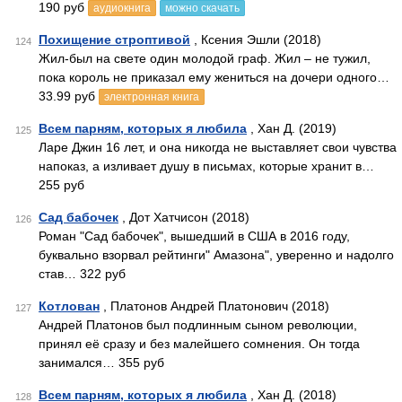
190 руб
аудиокнига
можно скачать
Похищение строптивой
, Ксения Эшли (2018)
124
Жил-был на свете один молодой граф. Жил – не тужил,
пока король не приказал ему жениться на дочери одного…
33.99 руб
электронная книга
Всем парням, которых я любила
, Хан Д. (2019)
125
Ларе Джин 16 лет, и она никогда не выставляет свои чувства
напоказ, а изливает душу в письмах, которые хранит в…
255 руб
Сад бабочек
, Дот Хатчисон (2018)
126
Роман "Сад бабочек", вышедший в США в 2016 году,
буквально взорвал рейтинги" Амазона", уверенно и надолго
став… 322 руб
Котлован
, Платонов Андрей Платонович (2018)
127
Андрей Платонов был подлинным сыном революции,
принял её сразу и без малейшего сомнения. Он тогда
занимался… 355 руб
Всем парням, которых я любила
, Хан Д. (2018)
128