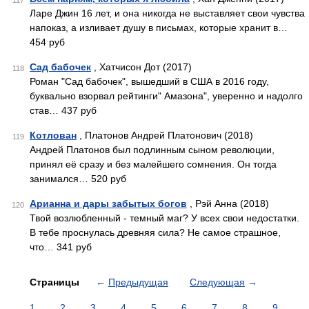
117
Ларе Джин 16 лет, и она никогда не выставляет свои чувства
напоказ, а изливает душу в письмах, которые хранит в…
454 руб
Сад бабочек
, Хатчисон Дот (2017)
118
Роман "Сад бабочек", вышедший в США в 2016 году,
буквально взорвал рейтинги" Амазона", уверенно и надолго
став… 437 руб
Котлован
, Платонов Андрей Платонович (2018)
119
Андрей Платонов был подлинным сыном революции,
принял её сразу и без малейшего сомнения. Он тогда
занимался… 520 руб
Арианна и дары забытых богов
, Рэй Анна (2018)
120
Твой возлюбленный - темный маг? У всех свои недостатки.
В тебе проснулась древняя сила? Не самое страшное,
что… 341 руб
Страницы
←
Предыдущая
Следующая
→
1
2
3
4
5
6
7
8
9