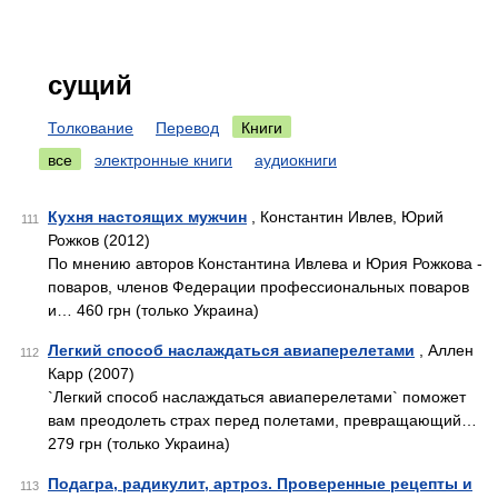
сущий
Толкование
Перевод
Книги
все
электронные книги
аудиокниги
Кухня настоящих мужчин
, Константин Ивлев, Юрий
111
Рожков (2012)
По мнению авторов Константина Ивлева и Юрия Рожкова -
поваров, членов Федерации профессиональных поваров
и… 460 грн (только Украина)
Легкий способ наслаждаться авиаперелетами
, Аллен
112
Карр (2007)
`Легкий способ наслаждаться авиаперелетами` поможет
вам преодолеть страх перед полетами, превращающий…
279 грн (только Украина)
Подагра, радикулит, артроз. Проверенные рецепты и
113