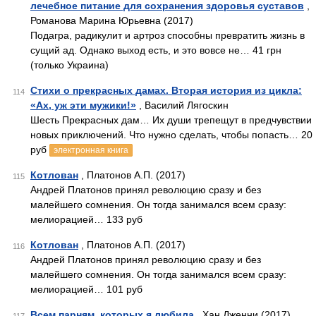
лечебное питание для сохранения здоровья суставов
,
Романова Марина Юрьевна (2017)
Подагра, радикулит и артроз способны превратить жизнь в
сущий ад. Однако выход есть, и это вовсе не… 41 грн
(только Украина)
Стихи о прекрасных дамах. Вторая история из цикла:
114
«Ах, уж эти мужики!»
, Василий Лягоскин
Шесть Прекрасных дам… Их души трепещут в предчувствии
новых приключений. Что нужно сделать, чтобы попасть… 20
руб
электронная книга
Котлован
, Платонов А.П. (2017)
115
Андрей Платонов принял революцию сразу и без
малейшего сомнения. Он тогда занимался всем сразу:
мелиорацией… 133 руб
Котлован
, Платонов А.П. (2017)
116
Андрей Платонов принял революцию сразу и без
малейшего сомнения. Он тогда занимался всем сразу:
мелиорацией… 101 руб
Всем парням, которых я любила
, Хан Дженни (2017)