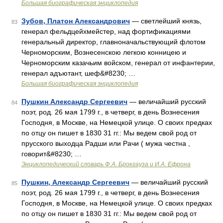
Большая биографическая энциклопедия
Зубов, Платон Александрович
— светлейший князь,
83
генерал фельдцейхмейстер, над фортификациями
генеральный директор, главноначальствующий флотом
Черноморским, Вознесенскою легкою конницею и
Черноморским казачьим войском, генерал от инфантерии,
генерал адъютант, шеф&#8230; …
Большая биографическая энциклопедия
Пушкин Александр Сергеевич
— величайший русский
84
поэт, род. 26 мая 1799 г., в четверг, в день Вознесения
Господня, в Москве, на Немецкой улице. О своих предках
по отцу он пишет в 1830 31 гг.: Мы ведем свой род от
прусского выходца Радши или Рачи ( мужа честна ,
говорит&#8230; …
Энциклопедический словарь Ф.А. Брокгауза и И.А. Ефрона
Пушкин, Александр Сергеевич
— величайший русский
85
поэт, род. 26 мая 1799 г., в четверг, в день Вознесения
Господня, в Москве, на Немецкой улице. О своих предках
по отцу он пишет в 1830 31 гг.: Мы ведем свой род от