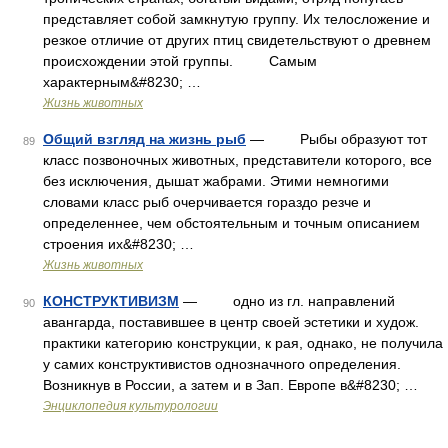
представляет собой замкнутую группу. Их телосложение и
резкое отличие от других птиц свидетельствуют о древнем
происхождении этой группы. Самым
характерным&#8230; …
Жизнь животных
Общий взгляд на жизнь рыб
— Рыбы образуют тот
89
класс позвоночных животных, представители которого, все
без исключения, дышат жабрами. Этими немногими
словами класс рыб очерчивается гораздо резче и
определеннее, чем обстоятельным и точным описанием
строения их&#8230; …
Жизнь животных
КОНСТРУКТИВИЗМ
— одно из гл. направлений
90
авангарда, поставившее в центр своей эстетики и худож.
практики категорию конструкции, к рая, однако, не получила
у самих конструктивистов однозначного определения.
Возникнув в России, а затем и в Зап. Европе в&#8230; …
Энциклопедия культурологии