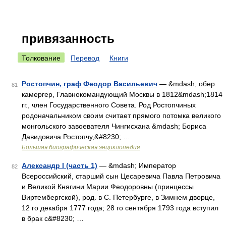
привязанность
Толкование
Перевод
Книги
Ростопчин, граф Феодор Васильевич
— &mdash; обер
81
камергер, Главнокомандующий Москвы в 1812&mdash;1814
гг., член Государственного Совета. Род Ростопчиных
родоначальником своим считает прямого потомка великого
монгольского завоевателя Чингисхана &mdash; Бориса
Давидовича Ростопчу,&#8230; …
Большая биографическая энциклопедия
Александр I (часть 1)
— &mdash; Император
82
Всероссийский, старший сын Цесаревича Павла Петровича
и Великой Княгини Марии Феодоровны (принцессы
Виртембергской), род. в С. Петербурге, в Зимнем дворце,
12 го декабря 1777 года; 28 го сентября 1793 года вступил
в брак с&#8230; …