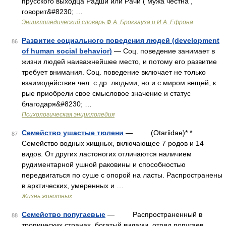
прусского выходца Радши или Рачи ( мужа честна ,
говорит&#8230; …
Энциклопедический словарь Ф.А. Брокгауза и И.А. Ефрона
Развитие социального поведения людей (development
86
of human social behavior)
— Соц. поведение занимает в
жизни людей наиважнейшее место, и потому его развитие
требует внимания. Соц. поведение включает не только
взаимодействие чел. с др. людьми, но и с миром вещей, к
рые приобрели свое смысловое значение и статус
благодаря&#8230; …
Психологическая энциклопедия
Семейство ушастые тюлени
— (Otariidae)* *
87
Семейство водных хищных, включающее 7 родов и 14
видов. От других ластоногих отличаются наличием
рудиментарной ушной раковины и способностью
передвигаться по суше с опорой на ласты. Распространены
в арктических, умеренных и …
Жизнь животных
Семейство попугаевые
— Распространенный в
88
тропических странах, богатый видами, отряд попугаев