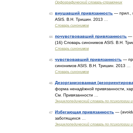
Орфографический словарь-справочник
внушавший привязанность
— прил., 
43
ASIS. В.Н. Тришин. 2013 …
Словарь синонимов
почувствовавший привязанность
— 
44
(16) Словарь синонимов ASIS. В.Н. Тр
Словарь синонимов
чувствовавший привязанность
— при
45
синонимов ASIS. В.Н. Тришин. 2013 …
Словарь синонимов
Дезорганизованная /дезориентиров
46
форма ненадёжной привязанности, ха
См. Привязанности …
Энциклопедический словарь по психологии и
Избегающая привязанность
— (avoid
47
заботящихся …
Энциклопедический словарь по психологии и