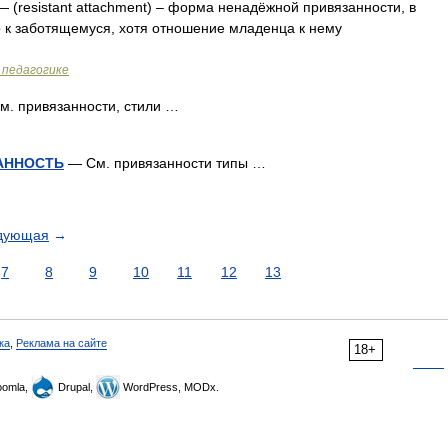
 (resistant attachment) – форма ненадёжной привязанности, в
 к заботящемуся, хотя отношение младенца к нему
 педагогике
. привязанности, стили …
АННОСТЬ
— См. привязанности типы …
дующая
→
7
8
9
10
11
12
13
ка
,
Реклама на сайте
18+
omla,
Drupal,
WordPress, MODx.