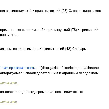
кол во синонимов: 1 • привязывавший (28) Словарь синонимов
прил., кол во синонимов: 2 • привыкнувший (78) • привыкший
ишин. 2013 …
л., кол во синонимов: 1 • привыкавший (42) Словарь
анная привязанность
— (disorganised/disoriented attachment)
рактеризуемая непоследовательным и странным поведением.
 педагогике
ant attachment) преждевременная независимость от
 педагогике