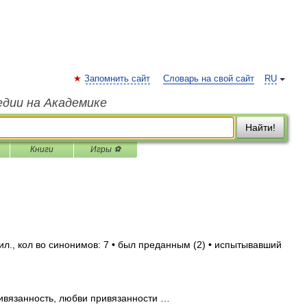
Запомнить сайт
Словарь на свой сайт
RU
едии на Академике
Найти!
Книги
Игры ⚽
л., кол во синонимов: 7 • был преданным (2) • испытывавший
вязанность, любви привязанности …