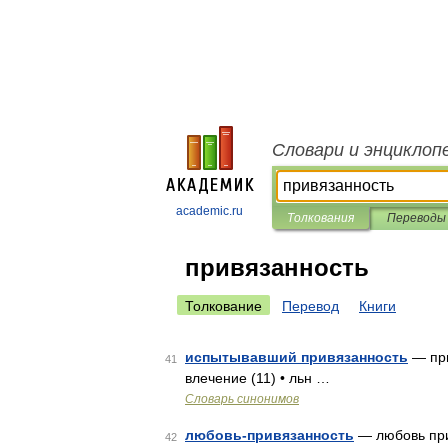
Словари и энциклоп
academic.ru
Толкования
Переводы
привязанность
Толкование
Перевод
Книги
испытывавший привязанность
— при
41
влечение (11) • льн …
Словарь синонимов
любовь-привязанность
— любовь при
42