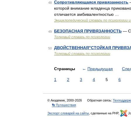
Сопротивляющаяся привязанность
—
48
которой внимание младенца приковано
отличается амбивалентностью …
Энциклопедический словарь по психологии и
БЕЗОПАСНАЯ ПРИВЯЗАННОСТЬ
— См
49
Толковый словарь по психологии
ДВОЙСТВЕННАЯ"СТОЙКАЯ ПРИВЯЗ
50
Толковый словарь по психологии
Страницы
←
Предыдущая
Сле
1
2
3
4
5
6
© Академик, 2000-2026
Обратная связь:
Техподдерж
👣 Путешествия
Экспорт словарей на сайты
, сделанные на PHP,
Jo