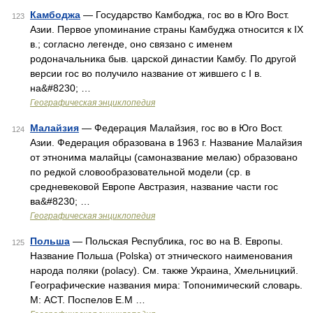
Камбоджа
— Государство Камбоджа, гос во в Юго Вост.
123
Азии. Первое упоминание страны Камбуджа относится к IX
в.; согласно легенде, оно связано с именем
родоначальника быв. царской династии Камбу. По другой
версии гос во получило название от жившего с I в.
на&#8230; …
Географическая энциклопедия
Малайзия
— Федерация Малайзия, гос во в Юго Вост.
124
Азии. Федерация образована в 1963 г. Название Малайзия
от этнонима малайцы (самоназвание мелаю) образовано
по редкой словообразовательной модели (ср. в
средневековой Европе Австразия, название части гос
ва&#8230; …
Географическая энциклопедия
Польша
— Польская Республика, гос во на В. Европы.
125
Название Польша (Polska) от этнического наименования
народа поляки (polacy). См. также Украина, Хмельницкий.
Географические названия мира: Топонимический словарь.
М: АСТ. Поспелов Е.М …