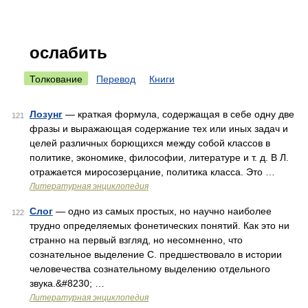
ослабить
Толкование
Перевод
Книги
Лозунг
— краткая формула, содержащая в себе одну две
121
фразы и выражающая содержание тех или иных задач и
целей различных борющихся между собой классов в
политике, экономике, философии, литературе и т. д. В Л.
отражается миросозерцание, политика класса. Это …
Литературная энциклопедия
Слог
— одно из самых простых, но научно наиболее
122
трудно определяемых фонетических понятий. Как это ни
странно на первый взгляд, но несомненно, что
сознательное выделение С. предшествовало в истории
человечества сознательному выделению отдельного
звука.&#8230; …
Литературная энциклопедия