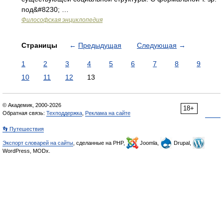
под&#8230; …
Философская энциклопедия
Страницы
←
Предыдущая
Следующая
→
1
2
3
4
5
6
7
8
9
10
11
12
13
© Академик, 2000-2026
18+
Обратная связь:
Техподдержка
,
Реклама на сайте
👣 Путешествия
Экспорт словарей на сайты
, сделанные на PHP,
Joomla,
Drupal,
WordPress, MODx.