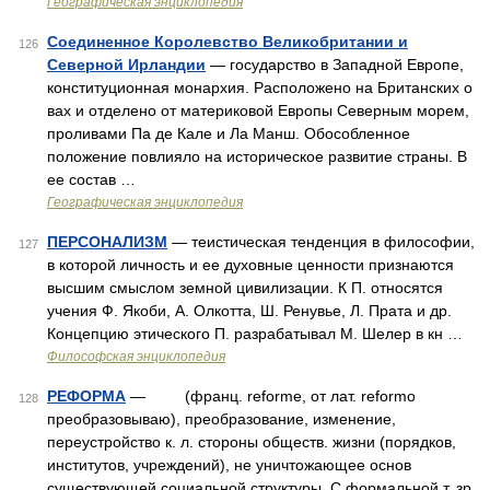
Географическая энциклопедия
Соединенное Королевство Великобритании и
126
Северной Ирландии
— государство в Западной Европе,
конституционная монархия. Расположено на Британских о
вах и отделено от материковой Европы Северным морем,
проливами Па де Кале и Ла Манш. Обособленное
положение повлияло на историческое развитие страны. В
ее состав …
Географическая энциклопедия
ПЕРСОНАЛИЗМ
— теистическая тенденция в философии,
127
в которой личность и ее духовные ценности признаются
высшим смыслом земной цивилизации. К П. относятся
учения Ф. Якоби, А. Олкотта, Ш. Ренувье, Л. Прата и др.
Концепцию этического П. разрабатывал М. Шелер в кн …
Философская энциклопедия
РЕФОРМА
— (франц. reforme, от лат. reformo
128
преобразовываю), преобразование, изменение,
переустройство к. л. стороны обществ. жизни (порядков,
институтов, учреждений), не уничтожающее основ
существующей социальной структуры. С формальной т. зр.