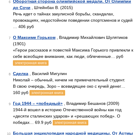
Оборотная сторона олимпийской медали. От Олимпии
6
до Сочи
, Штейнбах В. (2015)
Речь идет о тайнах закулисной борьбы, скандалах,
провокациях, недостойном поведении спортсменов и судей
… 406 руб
О Максиме Горьком
, Владимир Михайлович Шулятиков
7
(1901)
«Герои рассказов и повестей Максима Горького привлекли к
себе всеобщее внимание, как люди, облеченные… руб
электронная книга
Сделка
, Василий Мигулин
8
Николай – обычный, ничем не примечательный студент.
В свою очередь, Зоро – всевидящее око с кучей денег…
160 руб
электронная книга
Год 1944 – «победный»
, Владимир Бешанов (2009)
9
1944-й вошел в историю Отечественной войны как год
«десяти сталинских ударов» и «решающих побед». О
победах… 69.9 руб
электронная книга
Большая энциклопедия народной медицины. От Астмы
10