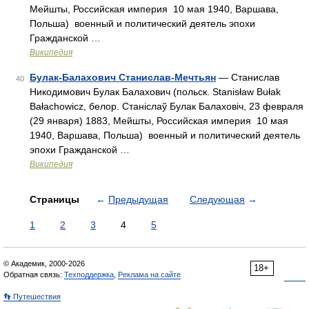
Мейшты, Российская империя 10 мая 1940, Варшава,
Польша) военный и политический деятель эпохи
Гражданской …
Википедия
Булак-Балахович Станислав-Мечтьян
— Станислав
40
Никодимович Булак Балахович (польск. Stanisław Bułak
Bałachowicz, белор. Станіслаў Булак Балаховіч, 23 февраля
(29 января) 1883, Мейшты, Российская империя 10 мая
1940, Варшава, Польша) военный и политический деятель
эпохи Гражданской …
Википедия
Страницы
←
Предыдущая
Следующая
→
1
2
3
4
5
© Академик, 2000-2026
18+
Обратная связь:
Техподдержка
,
Реклама на сайте
👣 Путешествия