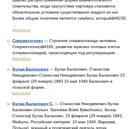
широко распространённая форма взаимополезного
сожительства, когда присутствие партнёра становится
обязательным условием существования каждого из них.
Более общим понятием является симбиоз, который&#8230;
…
Википедия
Сперматогенез
— Строение сперматозоида человека
34
Сперматогенез&#160; развитие мужских половых клеток
(сперматозоидов), происходящее под регулирующим …
Википедия
Булак-Балахович
— Булак Балахович, Станислав
35
Никодимович Станислав Никодимович Булак Балахович 23
февраля (29 января) 1883 10 мая 1940 Балахович в
польской форме …
Википедия
Булак-Балахович С.
— Станислав Никодимович Булак
36
Балахович (польск. Stanisław Bułak Bałachowicz, белор.
Станіслаў Булак Балаховіч, 23 февраля (29 января) 1883,
Мейшты, Российская империя 10 мая 1940, Варшава,
Польша) военный и политический деятель эпохи