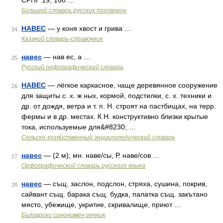
СРНГ 19, 160 …
Большой словарь русских поговорок
НАВЕС
— у коня хвост и грива …
24
Казачий словарь-справочник
навес
— нав ес, а …
25
Русский орфографический словарь
НАВЕС
— лёгкое каркасное, чаще деревянное сооружение
26
для защиты с. х. ж ных, кормой, подстилки, с. х. техники и
др. от дождя, ветра и т. п. Н. строят на пастбищах, на терр.
фермы и в др. местах. К Н. конструктивно близки крытые
тока, используемые для&#8230; …
Сельско-хозяйственный энциклопедический словарь
навес
— (2 м); мн. наве/сы, Р. наве/сов …
27
Орфографический словарь русского языка
навес
— същ. заслон, подслон, стряха, сушина, покрив,
28
сайвант същ. барака същ. будка, палатка същ. закътано
място, убежище, укритие, скривалище, приют …
Български синонимен речник