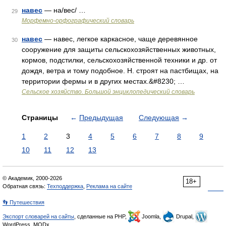
навес
— на/вес/ …
29
Морфемно-орфографический словарь
навес
— навес, легкое каркасное, чаще деревянное
30
сооружение для защиты сельскохозяйственных животных,
кормов, подстилки, сельскохозяйственной техники и др. от
дождя, ветра и тому подобное. Н. строят на пастбищах, на
территории фермы и в других местах.&#8230; …
Сельское хозяйство. Большой энциклопедический словарь
Страницы
←
Предыдущая
Следующая
→
1
2
3
4
5
6
7
8
9
10
11
12
13
© Академик, 2000-2026
18+
Обратная связь:
Техподдержка
,
Реклама на сайте
👣 Путешествия
Экспорт словарей на сайты
, сделанные на PHP,
Joomla,
Drupal,
WordPress, MODx.