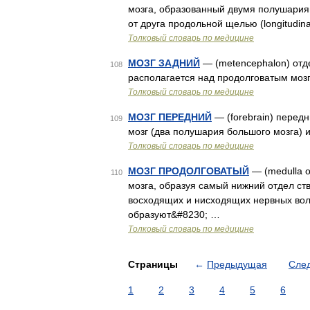
мозга, образованный двумя полушариям
от друга продольной щелью (longitudinal
Толковый словарь по медицине
МОЗГ ЗАДНИЙ
— (metencephalon) отде
108
располагается над продолговатым мозг
Толковый словарь по медицине
МОЗГ ПЕРЕДНИЙ
— (forebrain) передн
109
мозг (два полушария большого мозга)
Толковый словарь по медицине
МОЗГ ПРОДОЛГОВАТЫЙ
— (medulla o
110
мозга, образуя самый нижний отдел ст
восходящих и нисходящих нервных вол
образуют&#8230; …
Толковый словарь по медицине
Страницы
←
Предыдущая
Сле
1
2
3
4
5
6