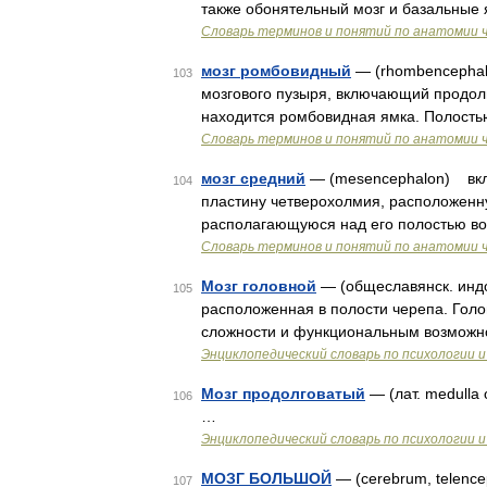
также обонятельный мозг и базальные
Словарь терминов и понятий по анатомии 
мозг ромбовидный
— (rhombencephal
103
мозгового пузыря, включающий продолг
находится ромбовидная ямка. Полость
Словарь терминов и понятий по анатомии 
мозг средний
— (mesencephalon) вкл
104
пластину четверохолмия, расположенну
располагающуюся над его полостью во
Словарь терминов и понятий по анатомии 
Мозг головной
— (общеславянск. индо
105
расположенная в полости черепа. Голо
сложности и функциональным возможно
Энциклопедический словарь по психологии и
Мозг продолговатый
— (лат. medulla 
106
…
Энциклопедический словарь по психологии и
МОЗГ БОЛЬШОЙ
— (cerebrum, telenc
107