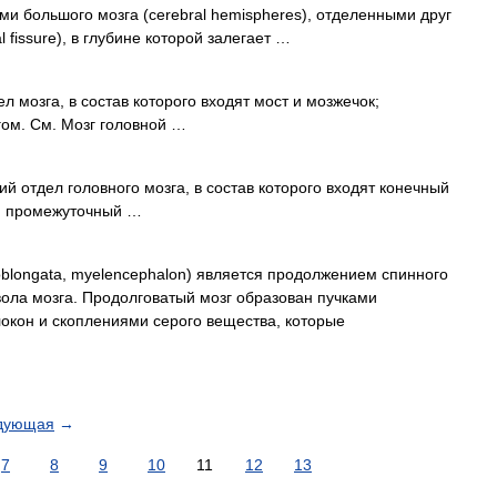
и большого мозга (cerebral hemispheres), отделенными друг
 fissure), в глубине которой залегает …
л мозга, в состав которого входят мост и мозжечок;
ом. См. Мозг головной …
ий отдел головного мозга, в состав которого входят конечный
 и промежуточный …
blongata, myelencephalon) является продолжением спинного
вола мозга. Продолговатый мозг образован пучками
окон и скоплениями серого вещества, которые
дующая
→
7
8
9
10
11
12
13