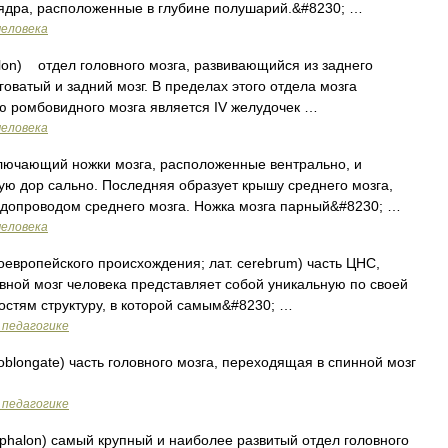
 ядра, расположенные в глубине полушарий.&#8230; …
человека
on) отдел головного мозга, развивающийся из заднего
оватый и задний мозг. В пределах этого отдела мозга
ю ромбовидного мозга является IV желудочек …
человека
ючающий ножки мозга, расположенные вентрально, и
ю дор сально. Последняя образует крышу среднего мозга,
допроводом среднего мозга. Ножка мозга парный&#8230; …
человека
европейского происхождения; лат. cerebrum) часть ЦНС,
вной мозг человека представляет собой уникальную по своей
стям структуру, в которой самым&#8230; …
 педагогике
oblongate) часть головного мозга, переходящая в спинной мозг
 педагогике
ephalon) самый крупный и наиболее развитый отдел головного