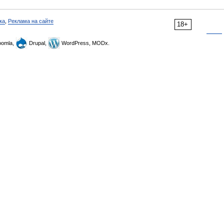
ка
,
Реклама на сайте
18+
omla,
Drupal,
WordPress, MODx.