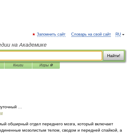
Запомнить сайт
Словарь на свой сайт
RU
едии на Академике
Найти!
Книги
Игры ⚽
жуточный …
ов
ый обширный отдел переднего мозга, который включает
единенные мозолистым телом, сводом и передней спайкой, а