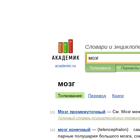
Словари и энциклоп
academic.ru
Толкования
Переводы
мозг
Толкование
Перевод
Книги
Мозг промежуточный
— См. Мозг ме
101
Толковый словарь психиатрических термин
мозг конечный
— (telencephalon) сам
102
парные полушария большого мозга, со