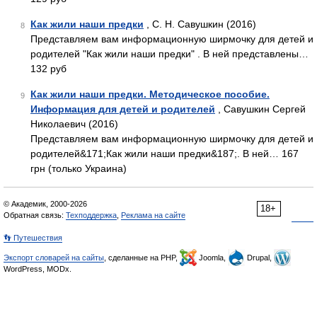
Как жили наши предки
, С. Н. Савушкин (2016)
8
Представляем вам информационную ширмочку для детей и
родителей "Как жили наши предки" . В ней представлены…
132 руб
Как жили наши предки. Методическое пособие.
9
Информация для детей и родителей
, Савушкин Сергей
Николаевич (2016)
Представляем вам информационную ширмочку для детей и
родителей&171;Как жили наши предки&187;. В ней… 167
грн (только Украина)
© Академик, 2000-2026
18+
Обратная связь:
Техподдержка
,
Реклама на сайте
👣 Путешествия
Экспорт словарей на сайты
, сделанные на PHP,
Joomla,
Drupal,
WordPress, MODx.