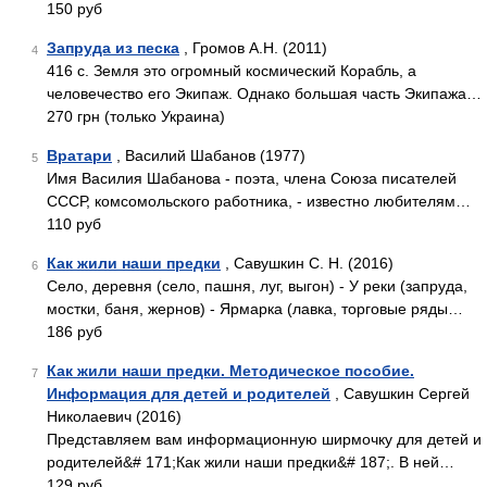
150 руб
Запруда из песка
, Громов А.Н. (2011)
4
416 с. Земля это огромный космический Корабль, а
человечество его Экипаж. Однако большая часть Экипажа…
270 грн (только Украина)
Вратари
, Василий Шабанов (1977)
5
Имя Василия Шабанова - поэта, члена Союза писателей
СССР, комсомольского работника, - известно любителям…
110 руб
Как жили наши предки
, Савушкин С. Н. (2016)
6
Село, деревня (село, пашня, луг, выгон) - У реки (запруда,
мостки, баня, жернов) - Ярмарка (лавка, торговые ряды…
186 руб
Как жили наши предки. Методическое пособие.
7
Информация для детей и родителей
, Савушкин Сергей
Николаевич (2016)
Представляем вам информационную ширмочку для детей и
родителей&# 171;Как жили наши предки&# 187;. В ней…
129 руб