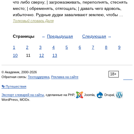
что либо сверху; | загромазживать, переполнять, стеснять
место; | обременять, отягощать; | давать чего вдоволь,
избыточно. Рудные дудки заваливают землею, чтобы …
Толковый словарь Даля
Страницы
←
Предыдущая
Следующая
→
1
2
3
4
5
6
7
8
9
10
11
12
13
© Академик, 2000-2026
18+
Обратная связь:
Техподдержка
,
Реклама на сайте
👣 Путешествия
Экспорт словарей на сайты
, сделанные на PHP,
Joomla,
Drupal,
WordPress, MODx.