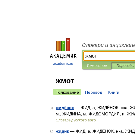
Словари и энциклоп
academic.ru
Толкования
Переводы
жмот
Толкование
Перевод
Книги
жидёнок
— ЖИД, а, ЖИДЁНОК, нка, ЖИ
81
м., ЖИДИНА, ы, ЖИДОМОРДИЯ, и, ЖИД
Словарь русского арго
жидик
— ЖИД, а, ЖИДЁНОК, нка, ЖИДИ
82