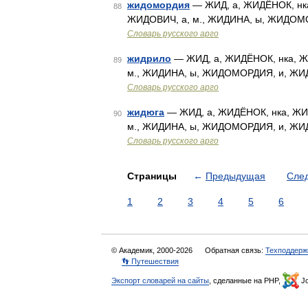
жидомордия
— ЖИД, а, ЖИДЁНОК, нка
88
ЖИДОВИЧ, а, м., ЖИДИНА, ы, ЖИДОМ
Словарь русского арго
жидрило
— ЖИД, а, ЖИДЁНОК, нка, Ж
89
м., ЖИДИНА, ы, ЖИДОМОРДИЯ, и, ЖИ
Словарь русского арго
жидюга
— ЖИД, а, ЖИДЁНОК, нка, ЖИ
90
м., ЖИДИНА, ы, ЖИДОМОРДИЯ, и, ЖИ
Словарь русского арго
Страницы
←
Предыдущая
Сле
1
2
3
4
5
6
© Академик, 2000-2026
Обратная связь:
Техподдерж
👣 Путешествия
Экспорт словарей на сайты
, сделанные на PHP,
Jo