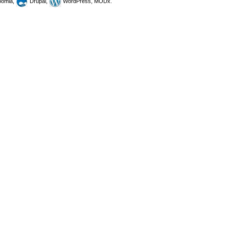
omla,
Drupal,
WordPress, MODx.