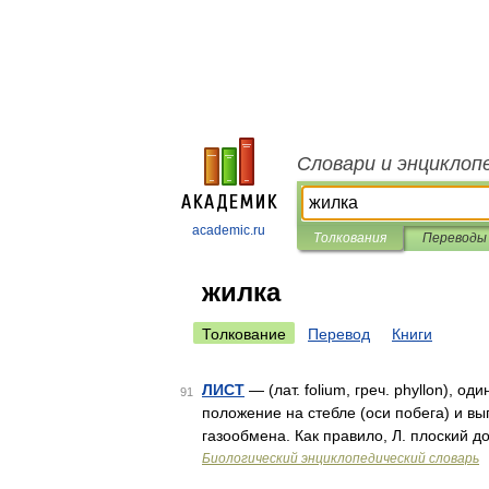
Словари и энциклоп
academic.ru
Толкования
Переводы
жилка
Толкование
Перевод
Книги
ЛИСТ
— (лат. folium, греч. phyllon), 
91
положение на стебле (оси побега) и 
газообмена. Как правило, Л. плоский 
Биологический энциклопедический словарь