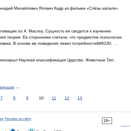
надий Михайлович Ялович Кадр из фильма «Слёзы капали»
тивации по А. Маслоу. Сущность ее сводится к изучению
няя теория. Ее сторонники считали, что предметом психологии
ловека. В основе же поведения лежат потребности&#8230; …
тинокрыл Научная классификация Царство: Животные Тип:
дующая
→
7
8
9
10
11
12
13
ка
,
Реклама на сайте
18+