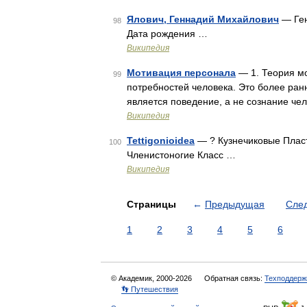
Ялович, Геннадий Михайлович
— Ген
98
Дата рождения …
Википедия
Мотивация персонала
— 1. Теория мо
99
потребностей человека. Это более ран
является поведение, а не сознание че
Википедия
Tettigonioidea
— ? Кузнечиковые Плас
100
Членистоногие Класс …
Википедия
Страницы
←
Предыдущая
Сле
1
2
3
4
5
6
© Академик, 2000-2026
Обратная связь:
Техподдерж
👣 Путешествия