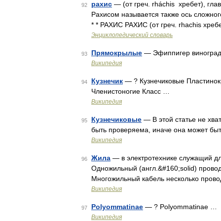
рахис
— (от греч. rháchis хребет), гл
92
Рахисом называется также ось сложного
* * РАХИС РАХИС (от греч. rhachis хреб
Энциклопедический словарь
Прямокрылые
— Эфиппигер виноградн
93
Википедия
Кузнечик
— ? Кузнечиковые Пластинок
94
Членистоногие Класс …
Википедия
Кузнечиковые
— В этой статье не хв
95
быть проверяема, иначе она может бы
Википедия
Жила
— в электротехнике служащий дл
96
Одножильный (англ.&#160;solid) прово
Многожильный кабель несколько провод
Википедия
Polyommatinae
— ? Polyommatinae …
97
Википедия