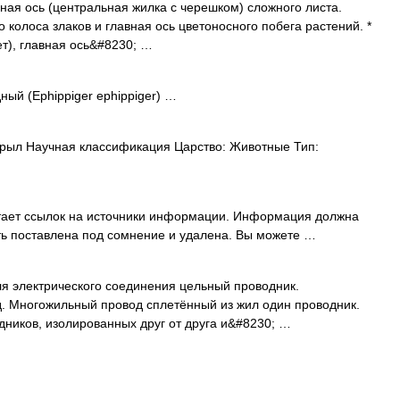
авная ось (центральная жилка с черешком) сложного листа.
 колоса злаков и главная ось цветоносного побега растений. *
ет), главная ось&#8230; …
ый (Ephippiger ephippiger) …
рыл Научная классификация Царство: Животные Тип:
атает ссылок на источники информации. Информация должна
ть поставлена под сомнение и удалена. Вы можете …
я электрического соединения цельный проводник.
д. Многожильный провод сплетённый из жил один проводник.
ников, изолированных друг от друга и&#8230; …